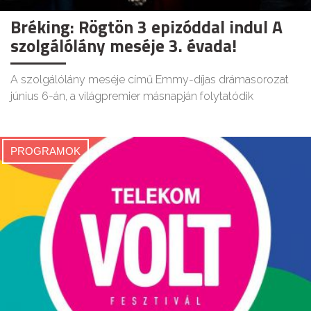
Bréking: Rögtön 3 epizóddal indul A
szolgálólány meséje 3. évada!
A szolgálólány meséje című Emmy-díjas drámasorozat
június 6-án, a világpremier másnapján folytatódik
PROGRAMOK