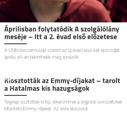
Áprilisban folytatódik A szolgálólány
meséje – Itt a 2. évad első előzetese
A CNN beszámolója szerint az új évad első két epizódját
április 26-án tekinthetik meg a nézők.
Kiosztották az Emmy-díjakat – tarolt
KULT
a Hatalmas kis hazugságok
Tegnap osztották ki 69. alkalommal a legjobb sorozatokat
kitüntető Emmy-díjakat. Az este abszolút