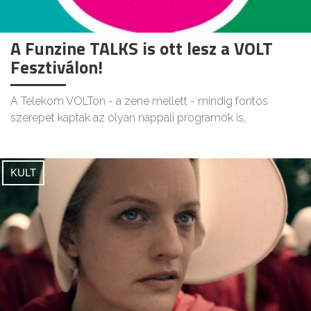
A Funzine TALKS is ott lesz a VOLT
Fesztiválon!
A Telekom VOLTon - a zene mellett - mindig fontos
szerepet kaptak az olyan nappali programok is,
KULT