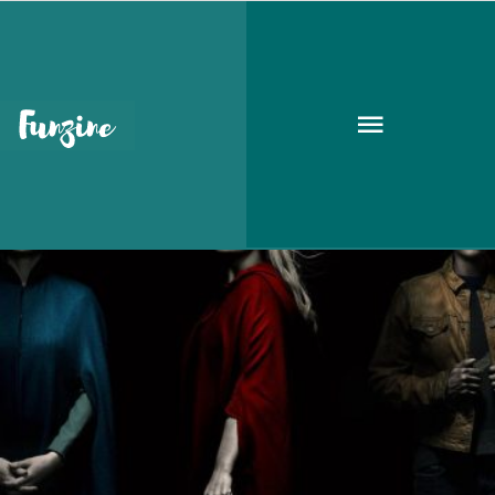
A szolgálólány meséje
KIKAPCS