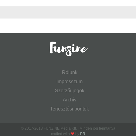
Rólunk
Impresszum
Szerzői jogok
Archív
Terjesztési pontok
© 2017-2018 FUNZINE Média Kft. | Minden jog fenntartva
crafted with
by
PR