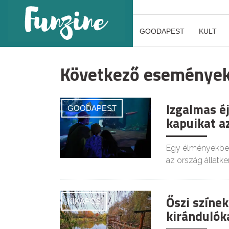
GOODAPEST
KULT
Következő eseménye
Izgalmas é
GOODAPEST
kapuikat a
Egy élményekben 
az ország állatkert
Őszi színe
KIKAPCS
kirándulóka