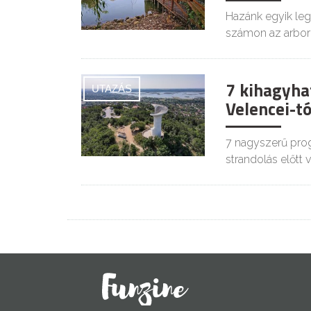
Hazánk egyik leg
számon az arbor
7 kihagyhat
UTAZÁS
Velencei-t
7 nagyszerű prog
strandolás előtt 