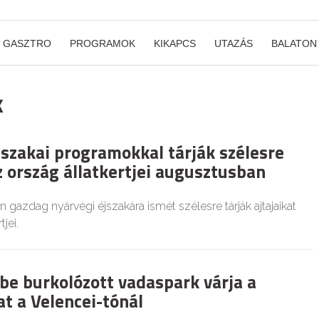
GASZTRO
PROGRAMOK
KIKAPCS
UTAZÁS
BALATON
k
jszakai programokkal tárják szélesre
z ország állatkertjei augusztusban
gazdag nyárvégi éjszakára ismét szélesre tárják ajtajaikat
jei.
kbe burkolózott vadaspark várja a
t a Velencei-tónál