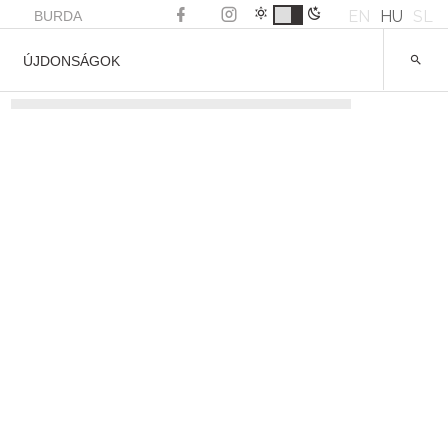
EN
HU
SL
BURDA
ÚJDONSÁGOK