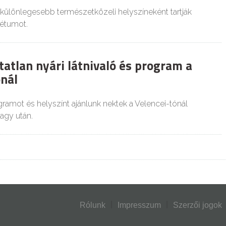
különlegesebb természetközeli helyszíneként tartják
étumot.
atlan nyári látnivaló és program a
ónál
ramot és helyszínt ajánlunk nektek a Velencei-tónál
vagy után.
Rólunk
Impresszum
Szerzői jogok