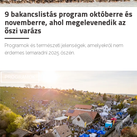
9 bakancslistás program októberre és
novemberre, ahol megelevenedik az
őszi varázs
Programok és természeti jelenségek, amelyekről nem
érdemes lemaradni 2025 őszén.
PROGRAMOK