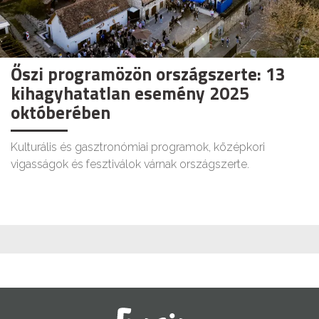
Őszi programözön országszerte: 13
kihagyhatatlan esemény 2025
októberében
Kulturális és gasztronómiai programok, középkori
vigasságok és fesztiválok várnak országszerte.