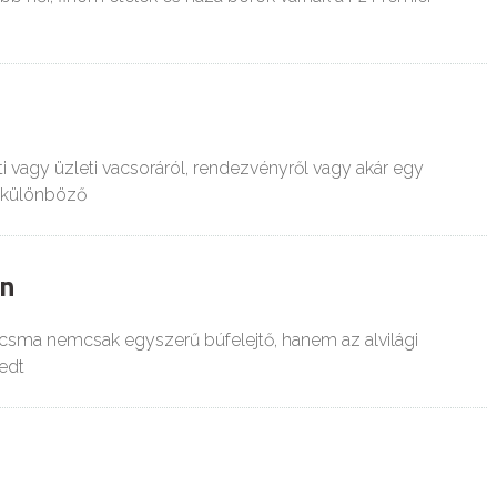
i vagy üzleti vacsoráról, rendezvényről vagy akár egy
8 különböző
wn
ocsma nemcsak egyszerű búfelejtő, hanem az alvilági
hedt