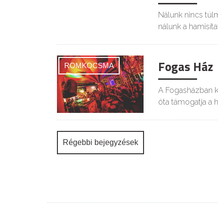
Nálunk nincs túl
nálunk a hamisíta
Fogas Ház
ROMKOCSMA
A Fogasházban kör
óta támogatja a 
Bejegyzés
Régebbi bejegyzések
navigáció