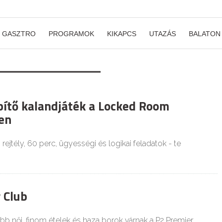
GASZTRO
PROGRAMOK
KIKAPCS
UTAZÁS
BALATON
ítő kalandjáték a Locked Room
en
ejtély, 60 perc, ügyességi és logikai feladatok - te
 Club
b női, finom ételek és haza borok várnak a P2 Premier