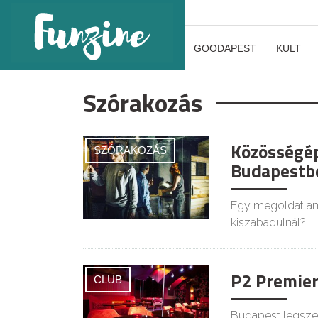
GOODAPEST
KULT
Szórakozás
Közösségép
SZÓRAKOZÁS
Budapestb
Egy megoldatlan r
kiszabadulnál?
P2 Premier
CLUB
Budapest legszeb