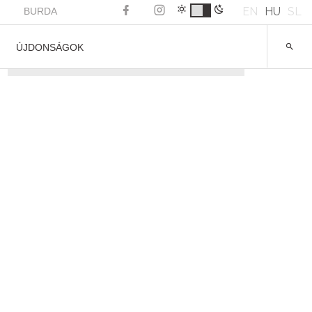
EN
HU
SL
BURDA
ÚJDONSÁGOK