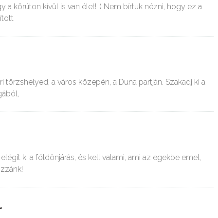
y a körúton kívül is van élet! :) Nem bírtuk nézni, hogy ez a
tott
i törzshelyed, a város közepén, a Duna partján. Szakadj ki a
gából,
égít ki a földönjárás, és kell valami, ami az egekbe emel,
ozzánk!
r