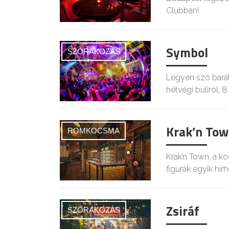
Clubban!
Symbol
SZÓRAKOZÁS
Legyen szó barát
hétvégi buliról, 
Krak’n To
ROMKOCSMA
Krak’n Town, a k
figurák egyik hír
Zsiráf
SZÓRAKOZÁS