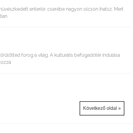
művészkedett enteriőr, cserébe nagyon olcsón ihatsz. Mert
tlan
ülötted forog a világ. A kulturális befogadótér indulása
hozzá
Következő oldal »