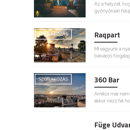
Az a helyzet, hog
gyönyörűen felújí
Raqpart
SZÓRAKOZÁS
Mi vagyunk a nyár
belváros forgata
360 Bar
SZÓRAKOZÁS
Amikor már nem el
akkor nézz fel h
Füge Udva
ROMKOCSMA