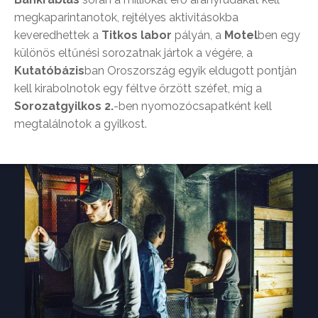
megkaparintanotok, rejtélyes aktivitásokba
keveredhettek a
Titkos labor
pályán, a
Motel
ben egy
különös eltűnési sorozatnak jártok a végére, a
Kutatóbázis
ban Oroszország egyik eldugott pontján
kell kirabolnotok egy féltve őrzött széfet, míg a
Sorozatgyilkos 2.
-ben nyomozócsapatként kell
megtalálnotok a gyilkost.