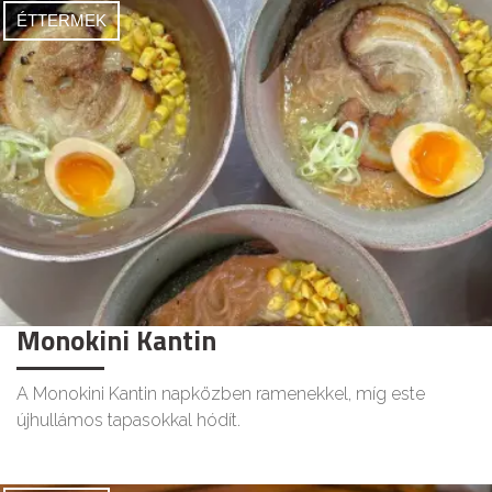
ÉTTERMEK
Monokini Kantin
A Monokini Kantin napközben ramenekkel, míg este
újhullámos tapasokkal hódít.