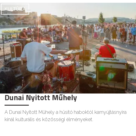
KULTÚRA
Dunai Nyitott Műhely
A Dunai Nyitott Műhely a hűsítő haboktól karnyújtásnyira
kínál kulturális és közösségi élményeket.