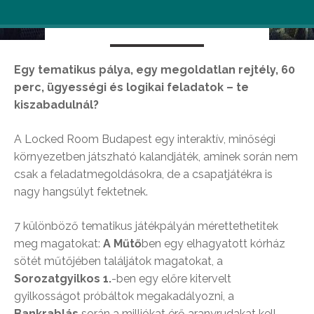
Budapestben
Egy tematikus pálya, egy megoldatlan rejtély, 60
perc, ügyességi és logikai feladatok – te
kiszabadulnál?
A Locked Room Budapest egy interaktív, minőségi
környezetben játszható kalandjáték, aminek során nem
csak a feladatmegoldásokra, de a csapatjátékra is
nagy hangsúlyt fektetnek.
7 különböző tematikus játékpályán mérettethetitek
meg magatokat:
A Műtő
ben egy elhagyatott kórház
sötét műtőjében találjátok magatokat, a
Sorozatgyilkos 1.
-ben egy előre kitervelt
gyilkosságot próbáltok megakadályozni, a
Bankrablás
során a milliókat érő aranyrudakat kell