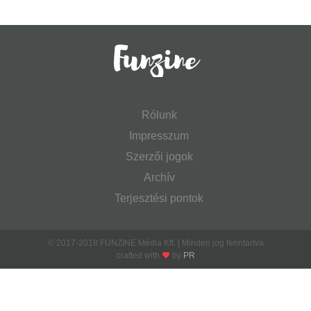
Rólunk
Impresszum
Szerzői jogok
Archív
Terjesztési pontok
© 2017-2018 FUNZINE Média Kft. | Minden jog fenntartva
crafted with
by
PR