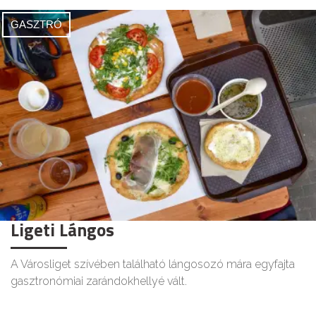
GASZTRÓ
Ligeti Lángos
A Városliget szívében található lángosozó mára egyfajta
gasztronómiai zarándokhellyé vált.