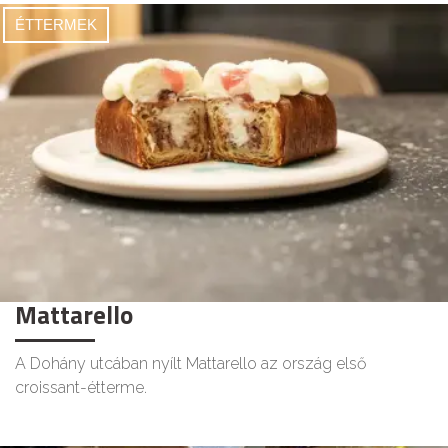
ÉTTERMEK
Mattarello
A Dohány utcában nyílt Mattarello az ország első
croissant-étterme.