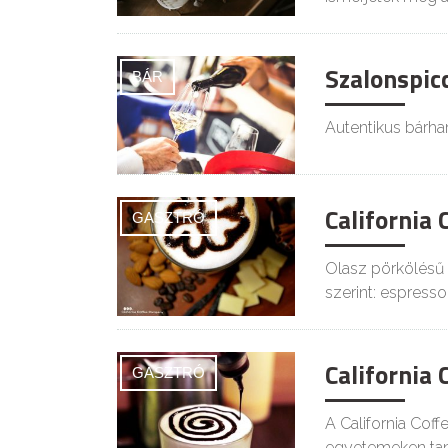
Szalonspic
BÁR
Autentikus bárhan
California
GASZTRÓ
Olasz pörkölésű 1
szerint: espresso
California
GASZTRÓ
A California Cof
egyetemeken tan