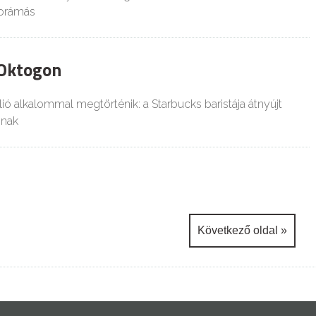
norámás
 Oktogon
ió alkalommal megtörténik: a Starbucks baristája átnyújt
ónak
Következő oldal »