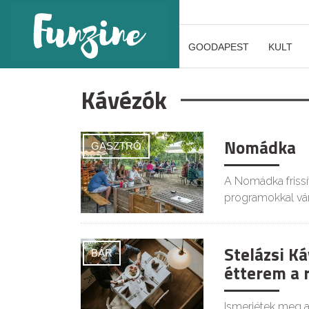
GOODAPEST
KULT
Kávézók
Nomádka
GASZTRÓ
A Nomádka frissít
programokkal vár
Stelázsi Ká
BÁR
étterem a r
Ismerjétek meg a