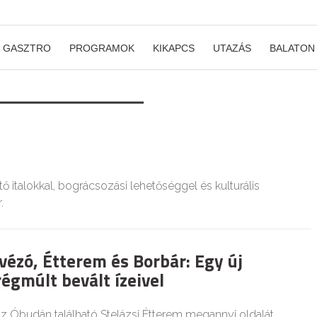
GASZTRO
PROGRAMOK
KIKAPCS
UTAZÁS
BALATON
ő italokkal, bográcsozási lehetőséggel és kulturális
.
vézó, Étterem és Borbár: Egy új
égmúlt bevált ízeivel
z Óbudán található Stelázsi Étterem megannyi oldalát.