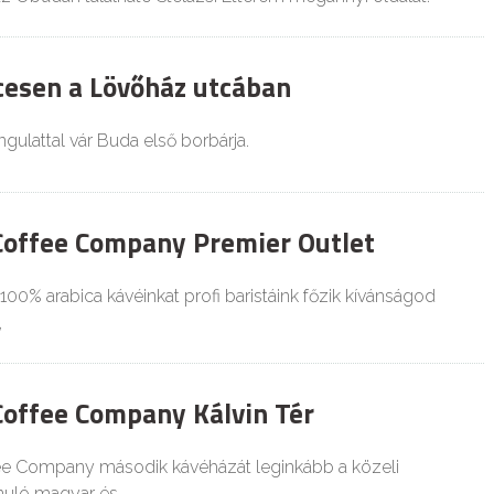
cesen a Lövőház utcában
gulattal vár Buda első borbárja.
 Coffee Company Premier Outlet
00% arabica kávéinkat profi baristáink főzik kívánságod
,
 Coffee Company Kálvin Tér
fee Company második kávéházát leginkább a közeli
uló magyar és