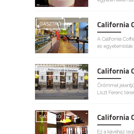
California
GASZTRÓ
A California Coff
és egyetemisták
California 
GASZTRÓ
Örömmel jelentjü
Liszt Ferenc tére
California
GASZTRÓ
Ez a kávéház legi