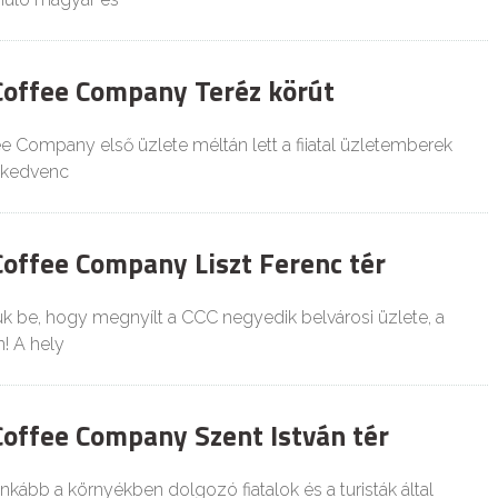
 Coffee Company Teréz körút
ee Company első üzlete méltán lett a fiiatal üzletemberek
 kedvenc
Coffee Company Liszt Ferenc tér
k be, hogy megnyílt a CCC negyedik belvárosi üzlete, a
n! A hely
 Coffee Company Szent István tér
nkább a környékben dolgozó fiatalok és a turisták által