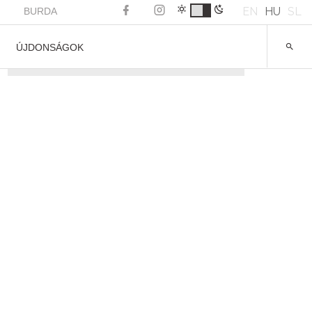
EN
HU
SL
BURDA
ÚJDONSÁGOK