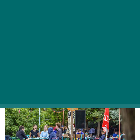
Ázsiai ízutazásra hív Budapest
szenzációs éjszakai ételpiaca
ÉTTEREMAJÁNLÓ
A Chinatown Budapest fergeteges éjszakai piaca idén
immár 12. alkalommal nyitotta meg kapuit.
GASZTRO.EXTRA