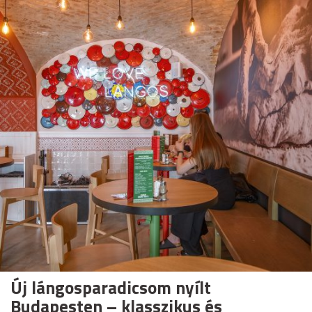
Új lángosparadicsom nyílt
Budapesten – klasszikus és