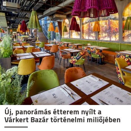
Új, panorámás étterem nyílt a
Várkert Bazár történelmi miliőjében