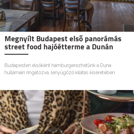
Megnyílt Budapest első panorámás
street food hajóétterme a Dunán
Budapesten elsőként hamburgerezhetünk a Duna
hullámain ringatózva, lenyűgöző kilátás kíséretében.