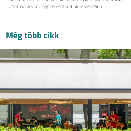
étterme, a vendégszeretetéről híres VakVarjú.
Még több cikk