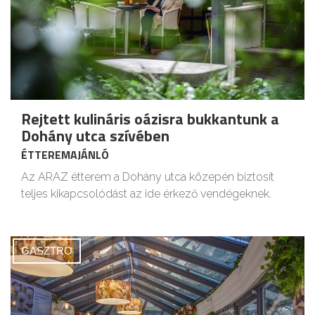
Rejtett kulináris oázisra bukkantunk a
Dohány utca szívében
ÉTTEREMAJÁNLÓ
Az ARAZ étterem a Dohány utca közepén biztosít
teljes kikapcsolódást az ide érkező vendégeknek.
GASZTRO