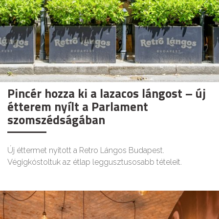
Pincér hozza ki a lazacos lángost – új
étterem nyílt a Parlament
szomszédságában
Új éttermet nyitott a Retro Lángos Budapest.
Végigkóstoltuk az étlap leggusztusosabb tételeit.