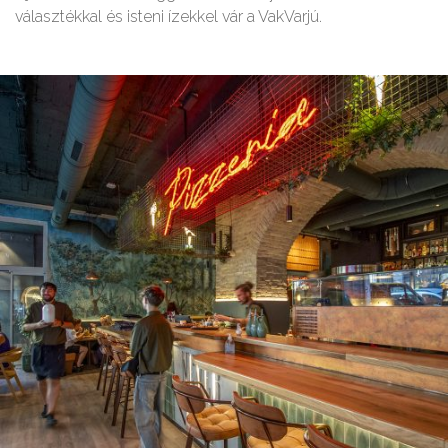
választékkal és isteni ízekkel vár a VakVarjú.