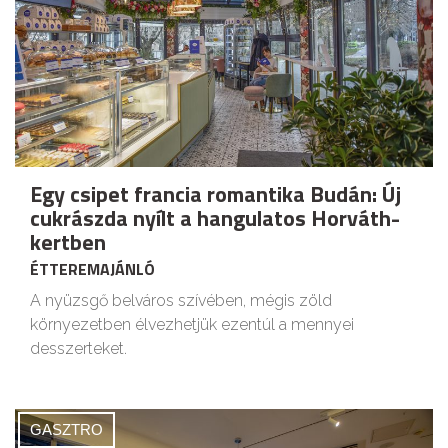
Egy csipet francia romantika Budán: Új
cukrászda nyílt a hangulatos Horváth-
kertben
ÉTTEREMAJÁNLÓ
A nyüzsgő belváros szívében, mégis zöld
környezetben élvezhetjük ezentúl a mennyei
desszerteket.
GASZTRO