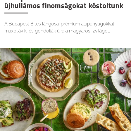
újhullámos finomságokat kóstoltunk
A Budapest Bites lángosai prémium alapanyagokkal
maxolják ki és gondolják újra a magyaros ízvilágot.