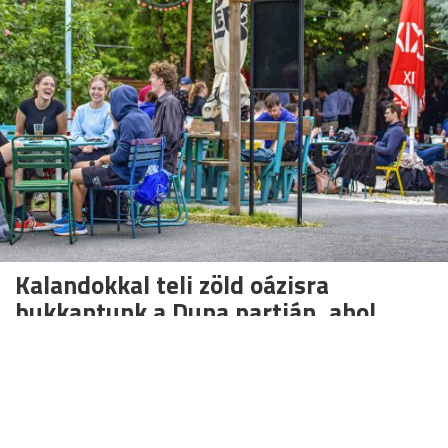
Kalandokkal teli zöld oázisra
bukkantunk a Duna partján, ahol
senki sem unatkozik
Kellemes hangulatú nyáresték ideális helyszíne a
nemrégiben több ízben megújult Budapest Garden.