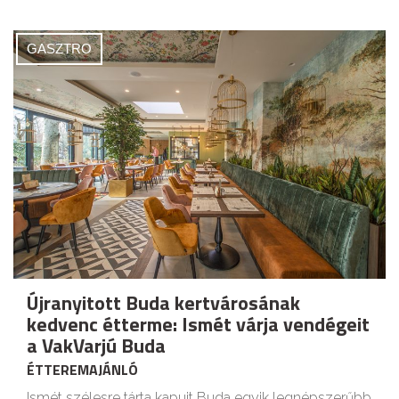
GASZTRO
Újranyitott Buda kertvárosának
kedvenc étterme: Ismét várja vendégeit
a VakVarjú Buda
ÉTTEREMAJÁNLÓ
Ismét szélesre tárta kapuit Buda egyik legnépszerűbb