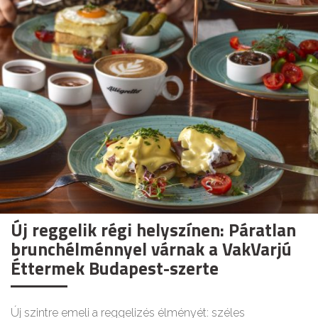
Új reggelik régi helyszínen: Páratlan
brunchélménnyel várnak a VakVarjú
Éttermek Budapest-szerte
Új szintre emeli a reggelizés élményét: széles