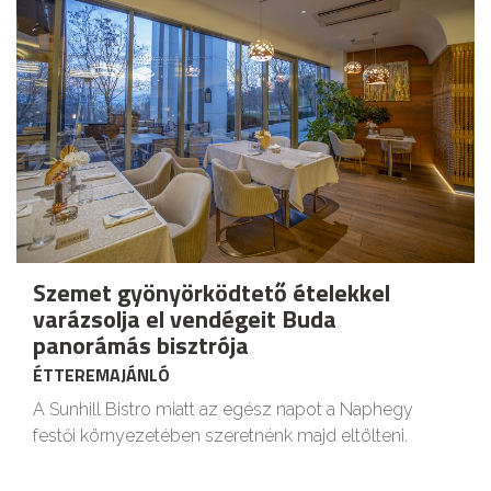
Szemet gyönyörködtető ételekkel
varázsolja el vendégeit Buda
panorámás bisztrója
ÉTTEREMAJÁNLÓ
A Sunhill Bistro miatt az egész napot a Naphegy
festői környezetében szeretnénk majd eltölteni.