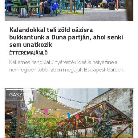
Kalandokkal teli zöld oázisra
bukkantunk a Duna partján, ahol senki
sem unatkozik
ÉTTEREMAJÁNLÓ
Kellemes hangulatú nyáresték ideális helyszíne a
nemrégiben több ízben megújult Budapest Garden.
GASZTRO