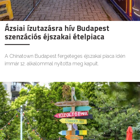
Ázsiai ízutazásra hív Budapest
szenzációs éjszakai ételpiaca
A Chinatown Budapest fergeteges éjszakai piaca idén
immár 12. alkalommal nyitotta meg kapuit.