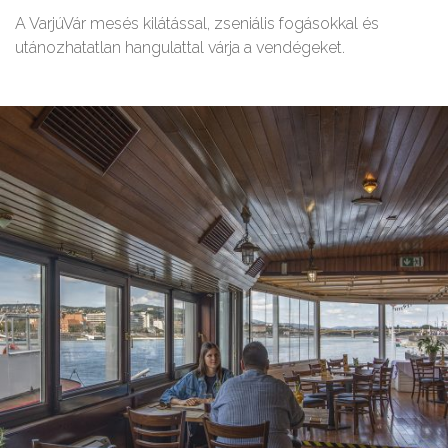
A VarjúVár mesés kilátással, zseniális fogásokkal és
utánozhatatlan hangulattal várja a vendégeket.