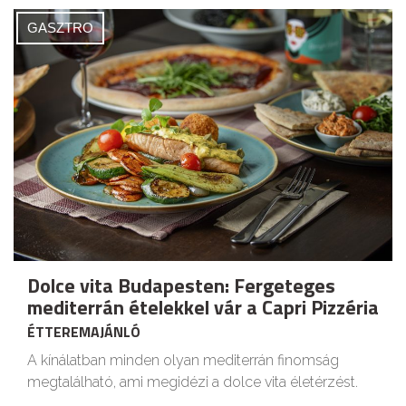
GASZTRO
Dolce vita Budapesten: Fergeteges
mediterrán ételekkel vár a Capri Pizzéria
ÉTTEREMAJÁNLÓ
A kínálatban minden olyan mediterrán finomság
megtalálható, ami megidézi a dolce vita életérzést.