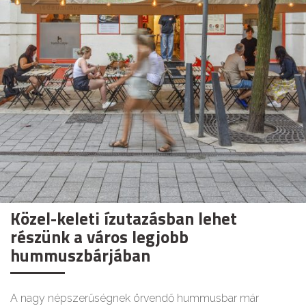
Közel-keleti ízutazásban lehet
részünk a város legjobb
hummuszbárjában
A nagy népszerűségnek örvendő hummusbar már