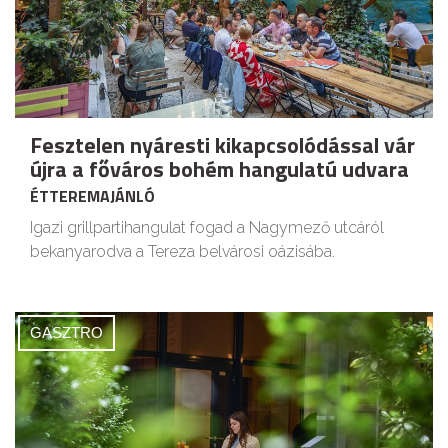
Fesztelen nyáresti kikapcsolódással vár
újra a főváros bohém hangulatú udvara
ÉTTEREMAJÁNLÓ
Igazi grillpartihangulat fogad a Nagymező utcáról
bekanyarodva a Tereza belvárosi oázisába.
GASZTRO