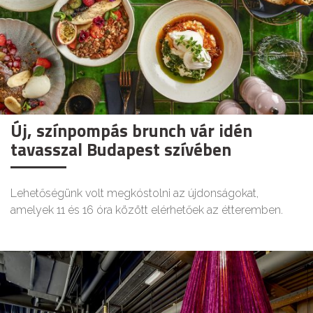
Új, színpompás brunch vár idén
tavasszal Budapest szívében
Lehetőségünk volt megkóstolni az újdonságokat,
amelyek 11 és 16 óra között elérhetőek az étteremben.