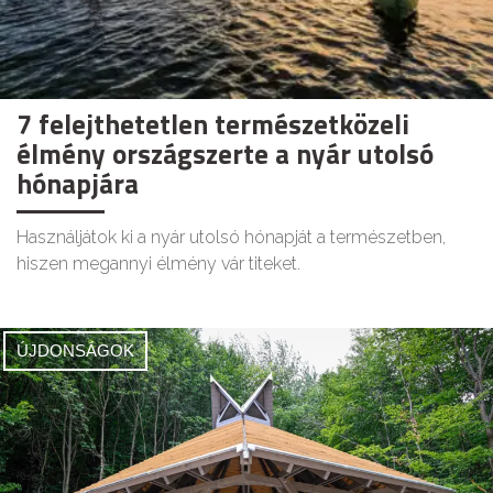
7 felejthetetlen természetközeli
élmény országszerte a nyár utolsó
hónapjára
Használjátok ki a nyár utolsó hónapját a természetben,
hiszen megannyi élmény vár titeket.
ÚJDONSÁGOK