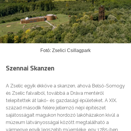
Fotó: Zselici Csillagpark
Szennai Skanzen
A Zselic egyik ékköve a skanzen, ahová Belső-Somogy
és Zselic falvaiból, továbbá a Dráva mentéről
telepítettek át lakó- és gazdasági épületeket. A XIX.
század második felére jellemző népi építészet
sajátosságait magukon hordozó lakóházakon kívül a
múzeum látványosságai között megtalálható a
vármegye egyik legszebb műemléke, egy 1785-ben