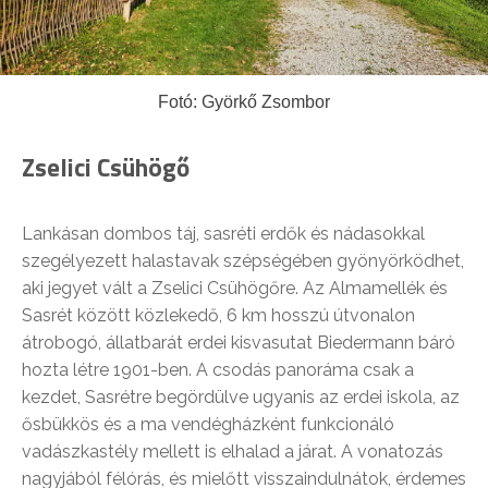
Fotó: Györkő Zsombor
Zselici Csühögő
Lankásan dombos táj, sasréti erdők és nádasokkal
szegélyezett halastavak szépségében gyönyörködhet,
aki jegyet vált a Zselici Csühögőre. Az Almamellék és
Sasrét között közlekedő, 6 km hosszú útvonalon
átrobogó, állatbarát erdei kisvasutat Biedermann báró
hozta létre 1901-ben. A csodás panoráma csak a
kezdet, Sasrétre begördülve ugyanis az erdei iskola, az
ősbükkös és a ma vendégházként funkcionáló
vadászkastély mellett is elhalad a járat. A vonatozás
nagyjából félórás, és mielőtt visszaindulnátok, érdemes