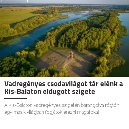
Vadregényes csodavilágot tár elénk a
Kis-Balaton eldugott szigete
A Kis-Balaton vadregényes szigetén barangolva rögtön
egy másik világban fogjátok érezni magatokat.