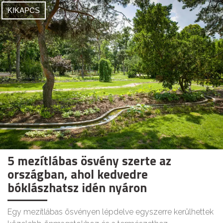
KIKAPCS
5 mezítlábas ösvény szerte az
országban, ahol kedvedre
bóklászhatsz idén nyáron
Egy mezítlábas ösvényen lépdelve egyszerre kerülhettek