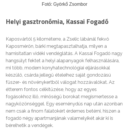
Fotó: Györkő Zsombor
Helyi gasztronómia, Kassai Fogadó
Kaposvártól 5 kilométerre, a Zselic lábánál fekvő
Kaposmérőn, bárki megtapasztalhatja, milyen a
hamisítatlan vidéki vendéglátás. A Kassai Fogadó nagy
hangsúlyt fektet a helyi alapanyagok felhasználására,
mi több, modern konyhatechnológiai eljárásokkal
készülő, csárda jellegű ételeihez saját gondozású
fűszer- és növénykertből válogat hozzávalókat. Az
étterem fontos célkitűzése, hogy az egyes
fogásokhoz illő, minőségű borokat megismertesse a
nagyközönséggel. Egy eseménydús nap után azonban
nem csak a finom falatokért érdemes betérni, hiszen a
fogadó négy apartmanjának valamelyikét akár ki is
bérelhetik a vendégek.