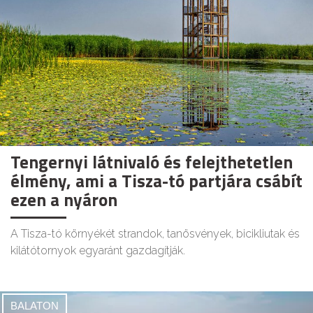
Tengernyi látnivaló és felejthetetlen
élmény, ami a Tisza-tó partjára csábít
ezen a nyáron
A Tisza-tó környékét strandok, tanösvények, bicikliutak és
kilátótornyok egyaránt gazdagítják.
BALATON