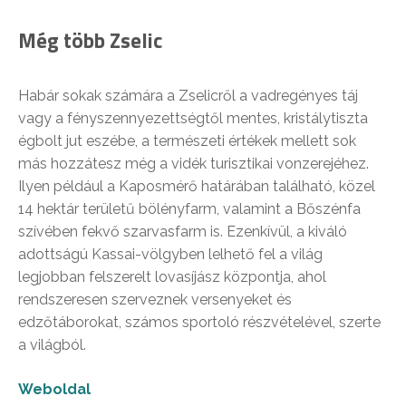
Még több Zselic
Habár sokak számára a Zselicről a vadregényes táj
vagy a fényszennyezettségtől mentes, kristálytiszta
égbolt jut eszébe, a természeti értékek mellett sok
más hozzátesz még a vidék turisztikai vonzerejéhez.
Ilyen például a Kaposmérő határában található, közel
14 hektár területű bölényfarm, valamint a Bőszénfa
szívében fekvő szarvasfarm is. Ezenkívül, a kiváló
adottságú Kassai-völgyben lelhető fel a világ
legjobban felszerelt lovasíjász központja, ahol
rendszeresen szerveznek versenyeket és
edzőtáborokat, számos sportoló részvételével, szerte
a világból.
Weboldal