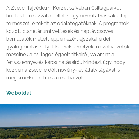
A Zselici Tájvédelmi Körzet szívében Csillagparkot
hoztak létre azzal a céllal, hogy bemutathassák a táj
természeti értékeit az odalátogatóknak. A programok
között planetáriumi vetítések és naptávcsöves
bemutatók mellett éppen ezért éjszakai erdei
gyalogtúrák is helyet kapnak, amelyeken szakvezetők
mesélnek a csillagos égbolt titkairól, valamint a
fényszennyezés káros hatásairól. Mindezt úgy, hogy
közben a zselici erdők növény- és állatvilágával is
megismerkedhetnek a résztvevők.
Weboldal