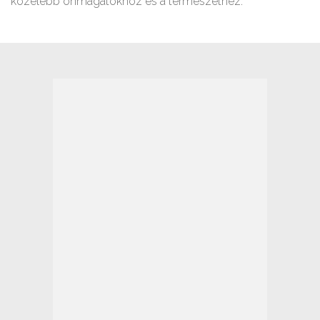
közelebb önmagatokhoz és a természethez.