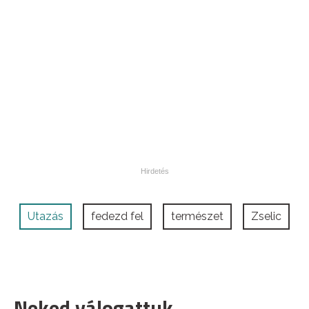
Utazás
fedezd fel
természet
Zselic
Neked válogattuk