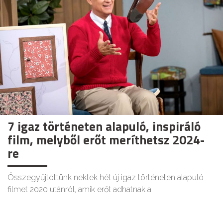
7 igaz történeten alapuló, inspiráló
film, melyből erőt meríthetsz 2024-
re
Összegyűjtöttünk nektek hét új igaz történeten alapuló
filmet 2020 utánról, amik erőt adhatnak a