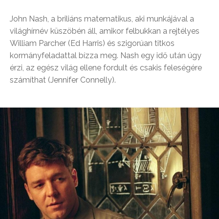
John Nash, a briliáns matematikus, aki munkájával a
világhírnév küszöbén áll, amikor felbukkan a rejtélyes
William Parcher (Ed Harris) és szigorúan titkos
kormányfeladattal bízza meg. Nash egy idő után úgy
érzi, az egész világ ellene fordult és csakis feleségére
számíthat (Jennifer Connelly).