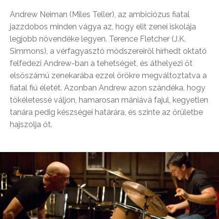
Andrew Neiman (Miles Teller), az ambiciózus fiatal
jazzdobos minden vágya az, hogy elit zenei iskolája
legjobb növendéke legyen. Terence Fletcher (J.K.
Simmons), a vérfagyasztó módszereiről hírhedt oktató
felfedezi Andrew-ban a tehetséget, és áthelyezi őt
elsőszámú zenekarába ezzel örökre megváltoztatva a
fiatal fiú életét. Azonban Andrew azon szándéka, hogy
tökéletessé váljon, hamarosan mániává fajul, kegyetlen
tanára pedig készségei határára, és szinte az őrületbe
hajszolja őt.