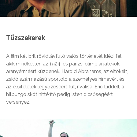
Tűzszekerek
A film két brit rövidtávfutó valós történetét idézi fel,
akik mindketten az 1924-es párizsi olimpiai játékok
aranyérméért küzdenek. Harold Abrahams, az eltökélt,
zsidó származású sportoló a személyes hírnévért és
az előítéletek legyőzéséért fut, riválisa, Eric Liddell, a
hitbuzgó skót hittérítő pedig Isten dicsőségéért
versenyez.