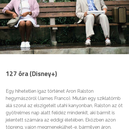
127 óra (Disney+)
Egy hihetetlen igaz történet Aron Ralston
hegymászóról (James Franco). Miután egy sziklatömb
alá szorul az elszigetelt utahi kanyonban, Ralston az öt
gyötrelmes nap alatt felidéz mindenkit, aki bármit is
jelentett számára az eddigi életében. Eközben azon
töpreng, vajon megmenekülhet-e, bármilyen áron.