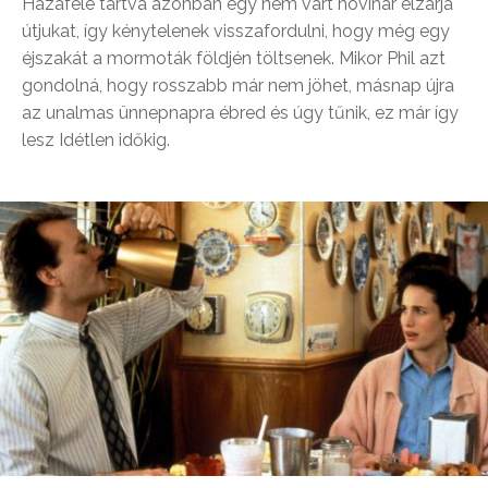
Hazafelé tartva azonban egy nem várt hóvihar elzárja
útjukat, így kénytelenek visszafordulni, hogy még egy
éjszakát a mormoták földjén töltsenek. Mikor Phil azt
gondolná, hogy rosszabb már nem jöhet, másnap újra
az unalmas ünnepnapra ébred és úgy tűnik, ez már így
lesz Idétlen időkig.