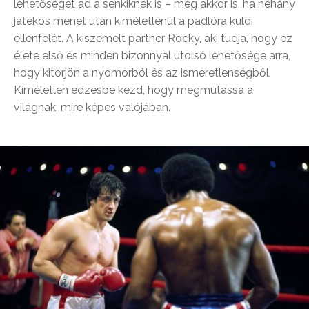
lehetőséget ad a senkiknek is – még akkor is, ha néhány
játékos menet után kíméletlenül a padlóra küldi
ellenfelét. A kiszemelt partner Rocky, aki tudja, hogy ez
élete első és minden bizonnyal utolsó lehetősége arra,
hogy kitörjön a nyomorból és az ismeretlenségből.
Kíméletlen edzésbe kezd, hogy megmutassa a
világnak, mire képes valójában.