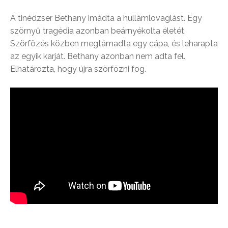
A tinédzser Bethany imádta a hullámlovaglást. Egy
szörnyű tragédia azonban beárnyékolta életét.
Szörfözés közben megtámadta egy cápa, és leharapta
az egyik karját. Bethany azonban nem adta fel.
Elhatározta, hogy újra szörfözni fog.