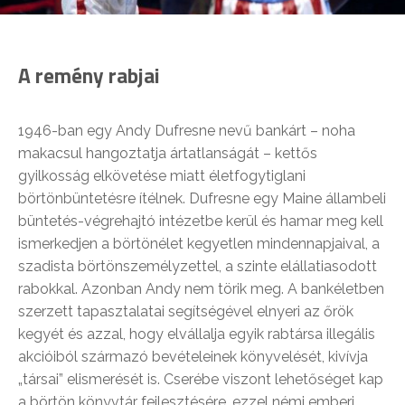
A remény rabjai
1946-ban egy Andy Dufresne nevű bankárt – noha
makacsul hangoztatja ártatlanságát – kettős
gyilkosság elkövetése miatt életfogytiglani
börtönbüntetésre ítélnek. Dufresne egy Maine állambeli
büntetés-végrehajtó intézetbe kerül és hamar meg kell
ismerkedjen a börtönélet kegyetlen mindennapjaival, a
szadista börtönszemélyzettel, a szinte elállatiasodott
rabokkal. Azonban Andy nem törik meg. A bankéletben
szerzett tapasztalatai segítségével elnyeri az őrök
kegyét és azzal, hogy elvállalja egyik rabtársa illegális
akcióiból származó bevételeinek könyvelését, kivívja
„társai” elismerését is. Cserébe viszont lehetőséget kap
a börtön könyvtár fejlesztésére, ezzel némi emberi