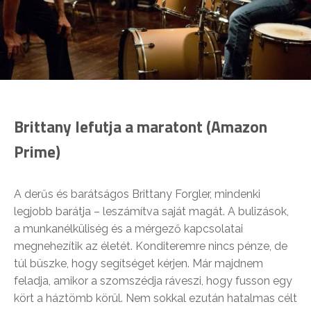
Brittany lefutja a maratont (Amazon
Prime)
A derűs és barátságos Brittany Forgler, mindenki
legjobb barátja – leszámítva saját magát. A bulizások,
a munkanélküliség és a mérgező kapcsolatai
megnehezítik az életét. Konditeremre nincs pénze, de
túl büszke, hogy segítséget kérjen. Már majdnem
feladja, amikor a szomszédja ráveszi, hogy fusson egy
kört a háztömb körül. Nem sokkal ezután hatalmas célt