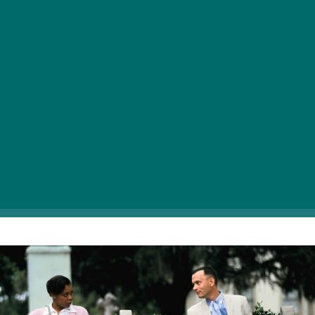
A georgiai Savannah városka árnyas buszmegállójában
különös mesemondó üldögél. Forrest Gump (Tom
Hanks) mindent látott és mindent átélt, de nem
mindent értett. Nem éppen a legfényesebb elme. De
az anyja (Sally Field) mindig azt mondogatta: „Csak az
a hülye, aki hülyeséget csinál.” Forrest Gump pedig
semmi egyebet nem csinált, mint jelen volt a XX.
század minden fontos eseményén a focipályától a
harctérig, az elnökök klubjától a médiavitákig, míg
végül meg nem pihent egyetlen igaz szerelme (Robin
Wright) karjában.