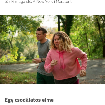
tűz ki maga elé: A New York-i Maratont.
Egy csodálatos elme