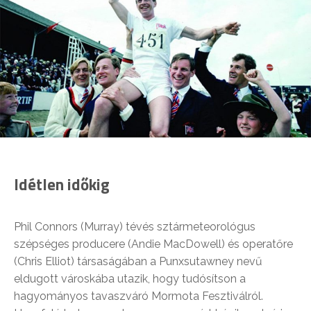
Idétlen időkig
Phil Connors (Murray) tévés sztármeteorológus
szépséges producere (Andie MacDowell) és operatőre
(Chris Elliot) társaságában a Punxsutawney nevű
eldugott városkába utazik, hogy tudósítson a
hagyományos tavaszváró Mormota Fesztiválról.