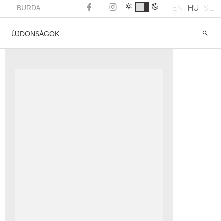
EN
HU
SL
BURDA
ÚJDONSÁGOK