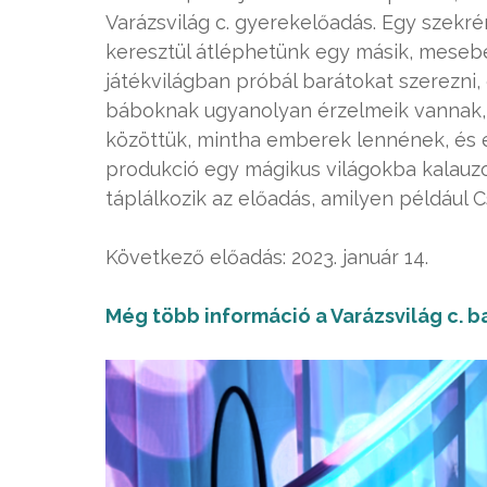
Varázsvilág c. gyerekelőadás. Egy szekré
keresztül átléphetünk egy másik, mesebe
játékvilágban próbál barátokat szerezni,
báboknak ugyanolyan érzelmeik vannak, 
közöttük, mintha emberek lennének, és e
produkció egy mágikus világokba kalauzo
táplálkozik az előadás, amilyen például Cs
Következő előadás: 2023. január 14.
Még több információ a Varázsvilág c. ba