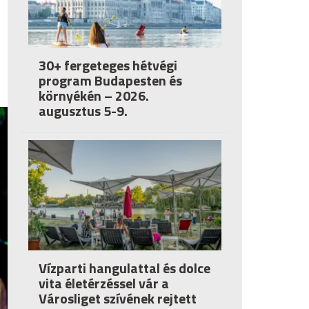
30+ fergeteges hétvégi
program Budapesten és
környékén – 2026.
augusztus 5-9.
Vízparti hangulattal és dolce
vita életérzéssel vár a
Városliget szívének rejtett