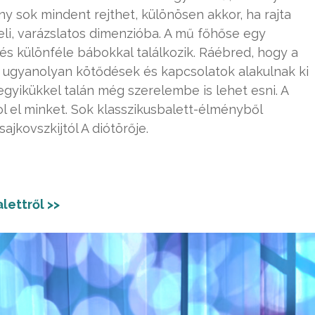
ny sok mindent rejthet, különösen akkor, ha rajta
li, varázslatos dimenzióba. A mű főhőse egy
 és különféle bábokkal találkozik. Ráébred, hogy a
ugyanolyan kötődések és kapcsolatok alakulnak ki
gyikükkel talán még szerelembe is lehet esni. A
l el minket. Sok klasszikusbalett-élményből
ajkovszkijtól A diótörője.
lettről >>