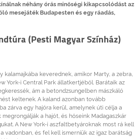
ínálnak néhány órás minőségi kikapcsolódást az
zóló mesejáték Budapesten és egy ráadás,
dtúra (Pesti Magyar Színház)
agy kalamajkába keverednek, amikor Marty, a zebra,
York-i Central Park állatkertjéből. Barátaik az
megkeressék, ám a betondzsungelben mászkáló
tűnést keltenek. A kaland azonban tovább
a zárva egy hajóra kerül, amelynek úti célja a
ek megrongálják a hajót, és hőseink Madagaszkár
gukat. A New York-i aszfaltbetyároknak most rá kell
 vadonban, és fel kell ismerniük az igaz barátság