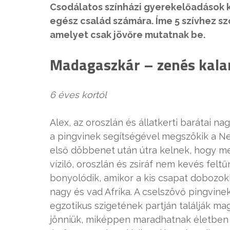
Csodálatos színházi gyerekelőadások k
egész család számára. Íme 5 szívhez s
amelyet csak jövőre mutatnak be.
Madagaszkár – zenés kalan
6 éves kortól
Alex, az oroszlán és állatkerti barátai n
a pingvinek segítségével megszökik a New 
első döbbenet után útra kelnek, hogy 
víziló, oroszlán és zsiráf nem kevés fel
bonyolódik, amikor a kis csapat dobozokb
nagy és vad Afrika. A cselszövő pingvin
egzotikus szigetének partján találják ma
jönniük, miképpen maradhatnak életben a