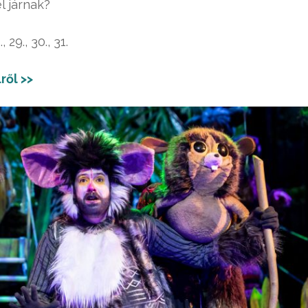
l járnak?
9., 30., 31.
ről >>