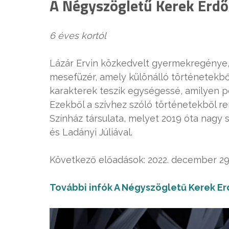
A Négyszögletű Kerek Erdő 
6 éves kortól
Lázár Ervin közkedvelt gyermekregénye,
mesefüzér, amely különálló történetekbő
karakterek teszik egységessé, amilyen p
Ezekből a szívhez szóló történetekből r
Színház társulata, melyet 2019 óta nagy 
és Ladányi Júliával.
Következő előadások: 2022. december 29.,
További infók A Négyszögletű Kerek Erd