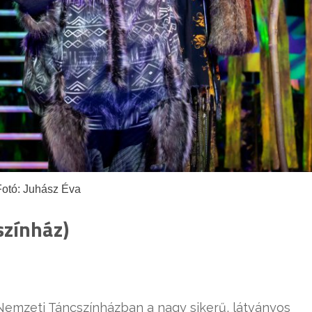
Fotó: Juhász Éva
színház)
 Nemzeti Táncszínházban a nagy sikerű, látványos