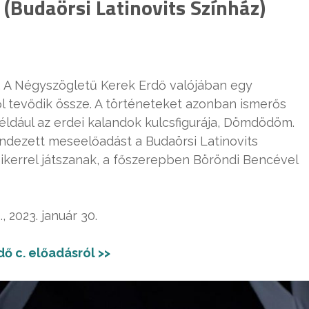
(Budaörsi Latinovits Színház)
 A Négyszögletű Kerek Erdő valójában egy
l tevődik össze. A történeteket azonban ismerős
éldául az erdei kalandok kulcsfigurája, Dömdödöm.
endezett meseelőadást a Budaörsi Latinovits
sikerrel játszanak, a főszerepben Böröndi Bencével
 2023. január 30.
ő c. előadásról >>