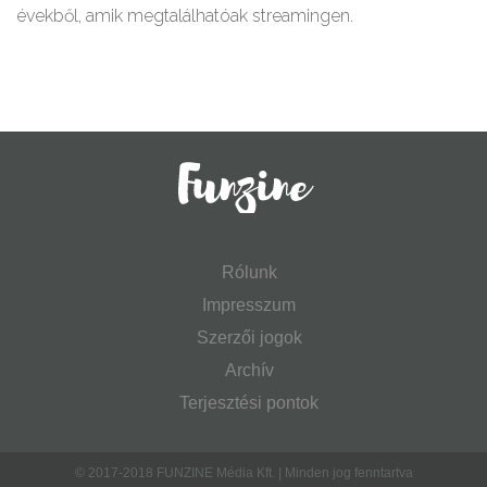
évekből, amik megtalálhatóak streamingen.
Rólunk
Impresszum
Szerzői jogok
Archív
Terjesztési pontok
© 2017-2018 FUNZINE Média Kft. | Minden jog fenntartva