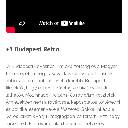
+1 Budapest Retró
„A Budapesti Egyesítési Emlékbizottság és a Magyar
Filmintézet támogatásával készült összeállításunk
abból a szempontból tér el a korábbi Budapest-
filmektől, hogy ebben kizárólag archív felvételek
láthatók. Mozihíradó-, reklám- és rövidfilm-részletek.
Ám ezekben nem a fővárossal kapcsolatos történelmi
és politikai eseményeké a főszerep. Sokkal inkább a
‘város lelkét’ kívánjuk megragadni és feltárni. Azt, hogy
miként éltek a fővárosiak a hatvanas, hetvenes