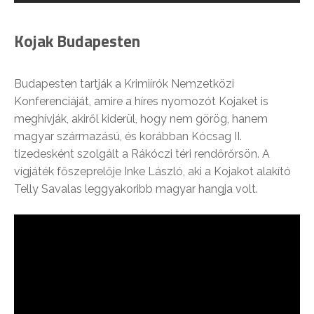
Kojak Budapesten
Budapesten tartják a Krimiírók Nemzetközi
Konferenciáját, amire a híres nyomozót Kojaket is
meghívják, akiről kiderül, hogy nem görög, hanem
magyar származású, és korábban Kócsag II.
tizedesként szolgált a Rákóczi téri rendőrőrsön. A
vígjáték főszeprelője Inke László, aki a Kojakot alakító
Telly Savalas leggyakoribb magyar hangja volt.