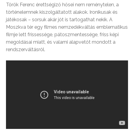
Török Ferenc érettségiző hősei nem reménytelen, a
történelemnek kiszolgáltatott alakok. Ironikusak és
játékosak – sorsuk akár jót is tartogathat nekik. A
Moszkva tér egy filmes nemzedékváltás emblematikus
filmje lett frissessége, pátoszmentessége, friss képi
megoldásai miatt, és valami alapvetőt mondott a
rendszerváltásról.