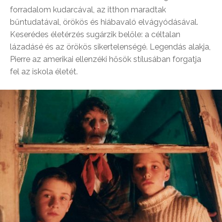
forradalom kudarcával, az itthon maradtak
bűntudatával, örökös és hiábavaló elvágyódásával.
Keserédes életérzés sugárzik belőle: a céltalan
lázadásé és az örökös sikertelenségé. Legendás alakja,
Pierre az amerikai ellenzéki hősök stílusában forgatja
fel az iskola életét.