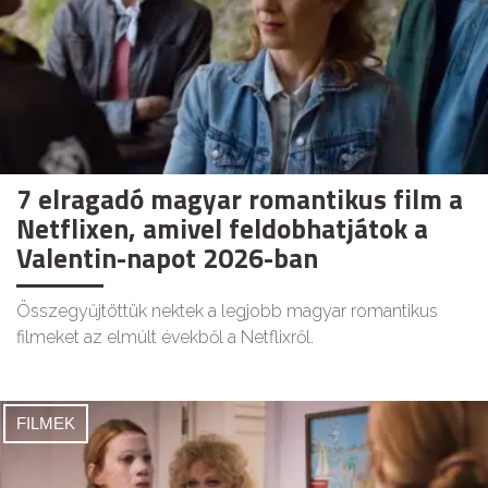
7 elragadó magyar romantikus film a
Netflixen, amivel feldobhatjátok a
Valentin-napot 2026-ban
Összegyűjtöttük nektek a legjobb magyar romantikus
filmeket az elmúlt évekből a Netflixről.
FILMEK