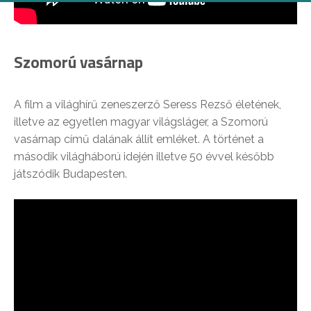
Szomorú vasárnap
A film a világhírű zeneszerző Seress Rezső életének,
illetve az egyetlen magyar világsláger, a Szomorú
vasárnap című dalának állít emléket. A történet a
második világháború idején illetve 50 évvel később
játszódik Budapesten.