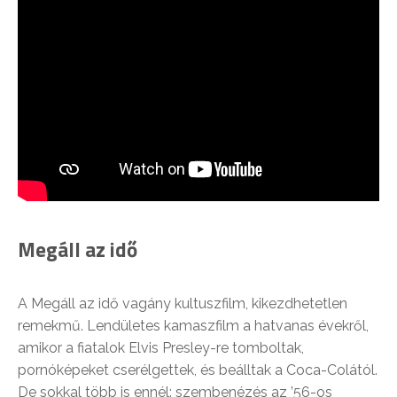
Megáll az idő
A Megáll az idő vagány kultuszfilm, kikezdhetetlen
remekmű. Lendületes kamaszfilm a hatvanas évekről,
amikor a fiatalok Elvis Presley-re tomboltak,
pornóképeket cserélgettek, és beálltak a Coca-Colától.
De sokkal több is ennél: szembenézés az ’56-os