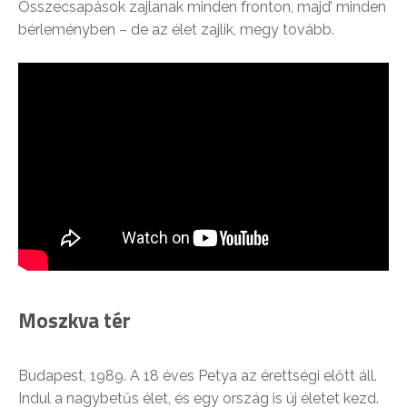
Összecsapások zajlanak minden fronton, majd’ minden
bérleményben – de az élet zajlik, megy tovább.
Moszkva tér
Budapest, 1989. A 18 éves Petya az érettségi előtt áll.
Indul a nagybetűs élet, és egy ország is új életet kezd.