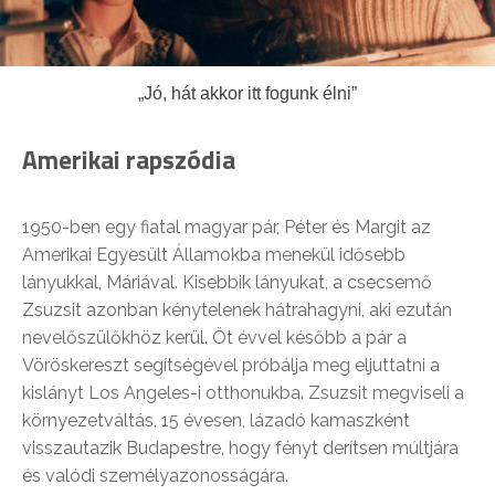
„Jó, hát akkor itt fogunk élni”
Amerikai rapszódia
1950-ben egy fiatal magyar pár, Péter és Margit az
Amerikai Egyesült Államokba menekül idősebb
lányukkal, Máriával. Kisebbik lányukat, a csecsemő
Zsuzsit azonban kénytelenek hátrahagyni, aki ezután
nevelőszülőkhöz kerül. Öt évvel később a pár a
Vöröskereszt segítségével próbálja meg eljuttatni a
kislányt Los Angeles-i otthonukba. Zsuzsit megviseli a
környezetváltás, 15 évesen, lázadó kamaszként
visszautazik Budapestre, hogy fényt derítsen múltjára
és valódi személyazonosságára.