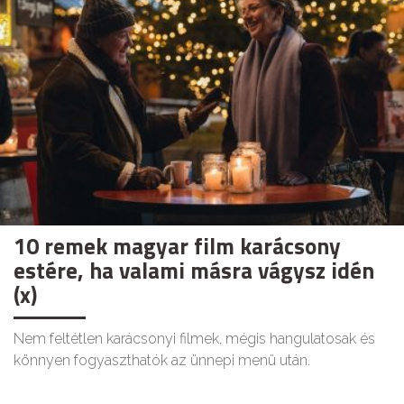
10 remek magyar film karácsony
estére, ha valami másra vágysz idén
(x)
Nem feltétlen karácsonyi filmek, mégis hangulatosak és
könnyen fogyaszthatók az ünnepi menü után.