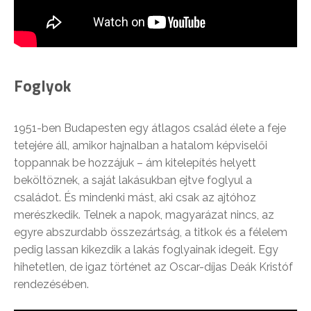
Foglyok
1951-ben Budapesten egy átlagos család élete a feje
tetejére áll, amikor hajnalban a hatalom képviselői
toppannak be hozzájuk – ám kitelepítés helyett
beköltöznek, a saját lakásukban ejtve foglyul a
családot. És mindenki mást, aki csak az ajtóhoz
merészkedik. Telnek a napok, magyarázat nincs, az
egyre abszurdabb összezártság, a titkok és a félelem
pedig lassan kikezdik a lakás foglyainak idegeit. Egy
hihetetlen, de igaz történet az Oscar-díjas Deák Kristóf
rendezésében.