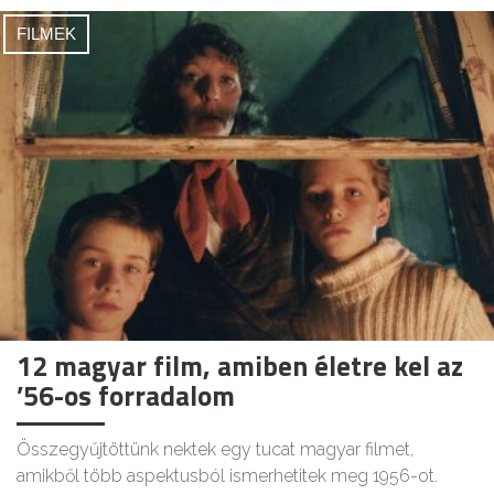
FILMEK
12 magyar film, amiben életre kel az
’56-os forradalom
Összegyűjtöttünk nektek egy tucat magyar filmet,
amikből több aspektusból ismerhetitek meg 1956-ot.