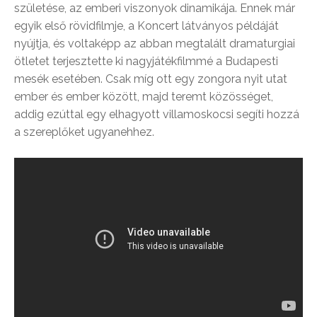
születése, az emberi viszonyok dinamikája. Ennek már
egyik első rövidfilmje, a Koncert látványos példáját
nyújtja, és voltaképp az abban megtalált dramaturgiai
ötletet terjesztette ki nagyjátékfilmmé a Budapesti
mesék esetében. Csak míg ott egy zongora nyit utat
ember és ember között, majd teremt közösséget,
addig ezúttal egy elhagyott villamoskocsi segíti hozzá
a szereplőket ugyanehhez.