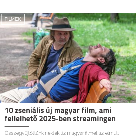
FILMEK
10 zseniális új magyar film, ami
fellelhető 2025-ben streamingen
Összegyűjtöttünk nektek tíz magyar filmet az elmúlt