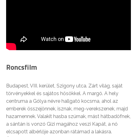
Roncsfilm
Budapest, VIII. kerület, Szigony utca. Zárt világ, saját
törvényekkel és sajátos hősökkel. A margó. A hely
centruma a Gólya névre hallgató kocsma, ahol az
emberek összejönnek, isznak, meg-verekszenek, majd
hazamennek. Valakit hasba szúrnak, mást hátbadöfnek,
a sántán is vonzó Gizi magához veszi Kapát, a nő
elcsapott albérlője azonban rátámad a lakásra.