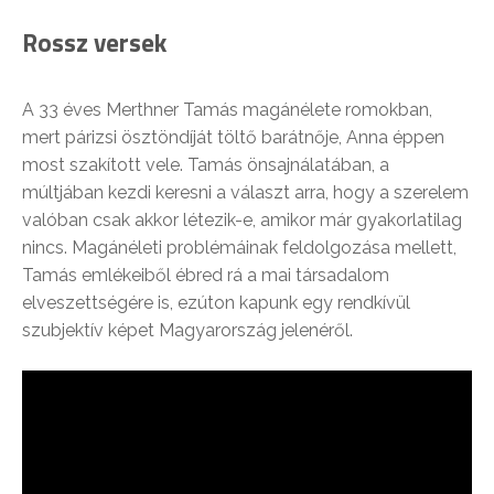
Rossz versek
A 33 éves Merthner Tamás magánélete romokban,
mert párizsi ösztöndíját töltő barátnője, Anna éppen
most szakított vele. Tamás önsajnálatában, a
múltjában kezdi keresni a választ arra, hogy a szerelem
valóban csak akkor létezik-e, amikor már gyakorlatilag
nincs. Magánéleti problémáinak feldolgozása mellett,
Tamás emlékeiből ébred rá a mai társadalom
elveszettségére is, ezúton kapunk egy rendkívül
szubjektív képet Magyarország jelenéről.