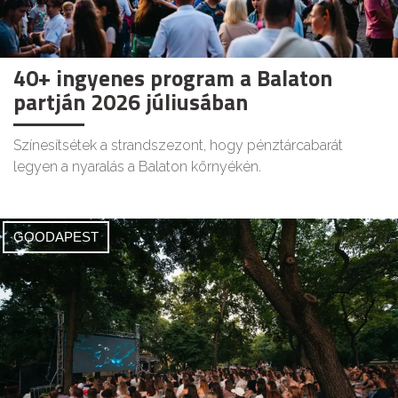
40+ ingyenes program a Balaton
partján 2026 júliusában
Színesítsétek a strandszezont, hogy pénztárcabarát
legyen a nyaralás a Balaton környékén.
GOODAPEST