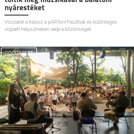
nyárestéket
Visszatér a Klassz a pARTon! Fesztivál és különleges
vízparti helyszíneken várja a közönséget.
GOODAPEST