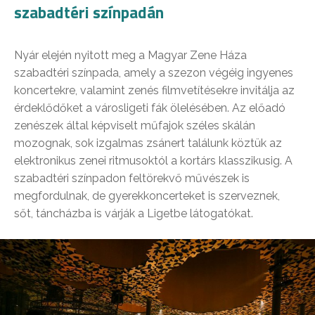
szabadtéri színpadán
Nyár elején nyitott meg a Magyar Zene Háza
szabadtéri színpada, amely a szezon végéig ingyenes
koncertekre, valamint zenés filmvetítésekre invitálja az
érdeklődőket a városligeti fák ölelésében. Az előadó
zenészek által képviselt műfajok széles skálán
mozognak, sok izgalmas zsánert találunk köztük az
elektronikus zenei ritmusoktól a kortárs klasszikusig. A
szabadtéri színpadon feltörekvő művészek is
megfordulnak, de gyerekkoncerteket is szerveznek,
sőt, táncházba is várják a Ligetbe látogatókat.