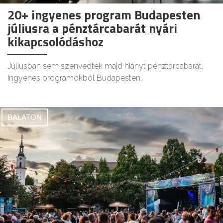
20+ ingyenes program Budapesten
júliusra a pénztárcabarát nyári
kikapcsolódáshoz
Júliusban sem szenvedtek majd hiányt pénztárcabarát,
ingyenes programokból Budapesten.
BALATON