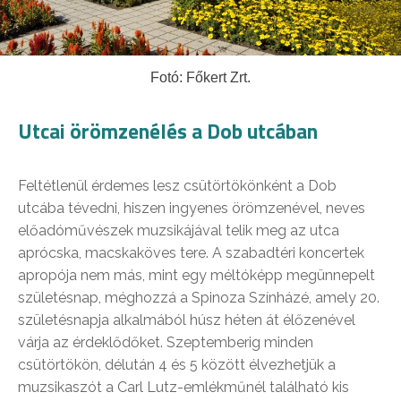
Fotó: Főkert Zrt.
Utcai örömzenélés a Dob utcában
Feltétlenül érdemes lesz csütörtökönként a Dob
utcába tévedni, hiszen ingyenes örömzenével, neves
előadóművészek muzsikájával telik meg az utca
aprócska, macskaköves tere. A szabadtéri koncertek
apropója nem más, mint egy méltóképp megünnepelt
születésnap, méghozzá a Spinoza Színházé, amely 20.
születésnapja alkalmából húsz héten át élőzenével
várja az érdeklődőket. Szeptemberig minden
csütörtökön, délután 4 és 5 között élvezhetjük a
muzsikaszót a Carl Lutz-emlékműnél található kis