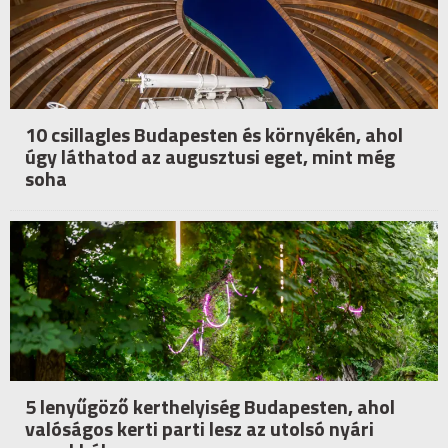
10 csillagles Budapesten és környékén, ahol
úgy láthatod az augusztusi eget, mint még
soha
5 lenyűgöző kerthelyiség Budapesten, ahol
valóságos kerti parti lesz az utolsó nyári