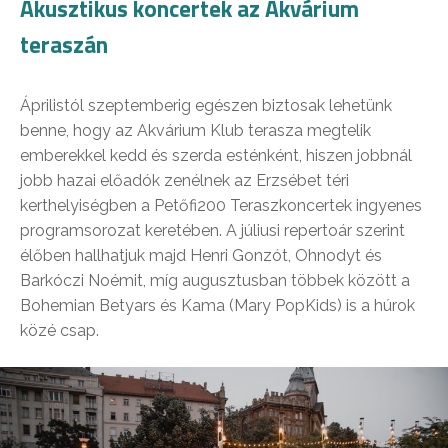
Akusztikus koncertek az Akvárium
teraszán
Áprilistól szeptemberig egészen biztosak lehetünk
benne, hogy az Akvárium Klub terasza megtelik
emberekkel kedd és szerda esténként, hiszen jobbnál
jobb hazai előadók zenélnek az Erzsébet téri
kerthelyiségben a Petőfi200 Teraszkoncertek ingyenes
programsorozat keretében. A júliusi repertoár szerint
élőben hallhatjuk majd Henri Gonzót, Ohnodyt és
Barkóczi Noémit, míg augusztusban többek között a
Bohemian Betyars és Kama (Mary PopKids) is a húrok
közé csap.