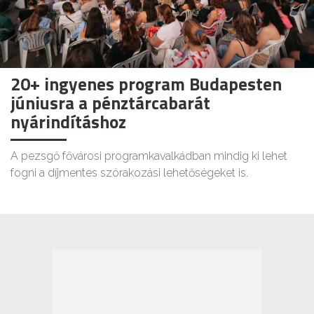
20+ ingyenes program Budapesten
júniusra a pénztárcabarát
nyárindításhoz
A pezsgő fővárosi programkavalkádban mindig ki lehet
fogni a díjmentes szórakozási lehetőségeket is.