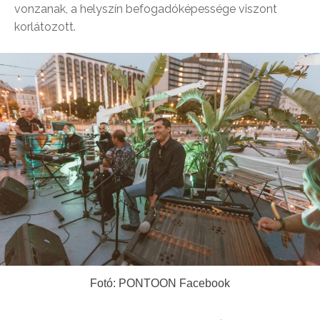
vonzanak, a helyszín befogadóképessége viszont
korlátozott.
Fotó: PONTOON Facebook