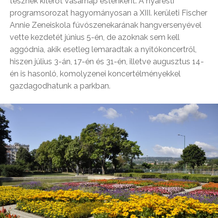
tesznek kitérőt vasárnap esténként. A nyáresti
programsorozat hagyományosan a XIII. kerületi Fischer
Annie Zeneiskola fúvószenekarának hangversenyével
vette kezdetét június 5-én, de azoknak sem kell
aggódnia, akik esetleg lemaradtak a nyitókoncertről,
hiszen július 3-án, 17-én és 31-én, illetve augusztus 14-
én is hasonló, komolyzenei koncertélményekkel
gazdagodhatunk a parkban.