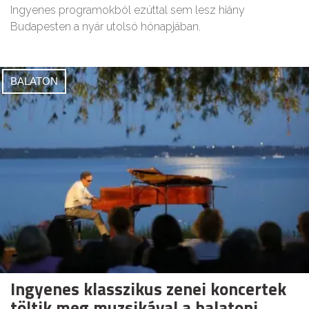
Ingyenes programokból ezúttal sem lesz hiány
Budapesten a nyár utolsó hónapjában.
BALATON
Ingyenes klasszikus zenei koncertek
töltik meg muzsikával a balatoni