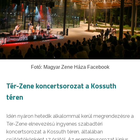
Fotó: Magyar Zene Háza Facebook
Tér-Zene koncertsorozat a Kossuth
téren
Idén nyáron hetedik alkalommal kerül megrendezésre a
Tér-Zene elnevezésű ingyenes szabadtéri
koncertsorozat a Kossuth téren, általában
csütörtökönként 17 órától. Az eseménysorozat június