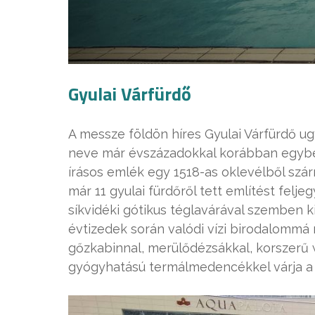
Gyulai Várfürdő
A messze földön híres Gyulai Várfürdő u
neve már évszázadokkal korábban egybefo
írásos emlék egy 1518-as oklevélből szárm
már 11 gyulai fürdőről tett említést fel
síkvidéki gótikus téglavárával szemben 
évtizedek során valódi vízi birodalommá 
gőzkabinnal, merülődézsákkal, korszerű 
gyógyhatású termálmedencékkel várja a 