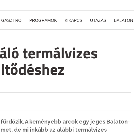
GASZTRO
PROGRAMOK
KIKAPCS
UTAZÁS
BALATON
áló termálvizes
töltődéshez
 fürdőzik. A keményebb arcok egy jeges Balaton-
et, de mi inkább az alábbi termálvizes