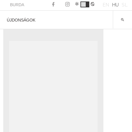
EN
HU
SL
BURDA
ÚJDONSÁGOK