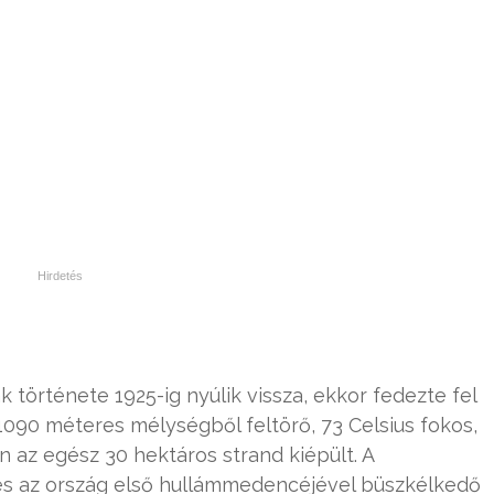
rténete 1925-ig nyúlik vissza, ekkor fedezte fel
1090 méteres mélységből feltörő, 73 Celsius fokos,
n az egész 30 hektáros strand kiépült. A
 és az ország első hullámmedencéjével büszkélkedő