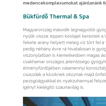
medencekomplexumokat ajánlanánk fi
Bükfürdő Thermal & Spa
Magyarország második legnagyobb gyógyf
nyúlik vissza: éppen kőolajat kerestek a
fekete arany helyett meleg víz tört fel a 
pedig néhány évre rá hivatalosan is gyóg
viszonylatban is kiemelkedően magas ás
csakhamar országos jelentőségű gyógyhe
élményfürdőjében valamennyi korosztály 
csúszdák a kicsiknek okoznak majd önfel
pezsgőágyakkal és nyakzuhannyal fels
igényt kielégítő szaunavilág is.