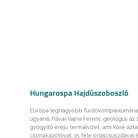
Hungarospa Hajdúszoboszló
Európa legnagyobb fürdőkomplexumának tö
ugyanis Pávai-Vajna Ferenc geológus az 
gyógyító erejű termálvizet, ami köré aztá
csónakázótóval, 15 féle óriáscsúszdával