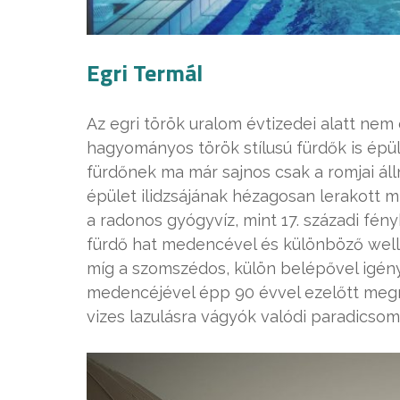
Egri Termál
Az egri török uralom évtizedei alatt ne
hagyományos török stílusú fürdők is épül
fürdőnek ma már sajnos csak a romjai ál
épület ilidzsájának hézagosan lerakott 
a radonos gyógyvíz, mint 17. századi fén
fürdő hat medencével és különböző wellne
míg a szomszédos, külön belépővel igényb
medencéjével épp 90 évvel ezelőtt megn
vizes lazulásra vágyók valódi paradicsom