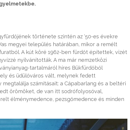
gyelmetekbe.
ürdőjének története szintén az ‘50-es évekre
 Vas megyei település határában, mikor a remélt
furatból. A kút köré 1962-ben fürdőt építettek, vizét
yvízzé nyilvánították. A ma már nemzetközi
ványianyag-tartalmáról híres Bükfürdőből
ly és üdülőváros vált, melynek fedett
megtalálja számításait: a Cápabarlang és a beltéri
edt örömöket, de van itt sodrófolyosóval,
zerelt élménymedence, pezsgőmedence és minden