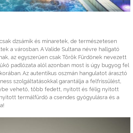
m csak dzsámik és minaretek, de természetesen
tek a városban. A Valide Sultana névre hallgató
lnak, az egyszerűen csak Török Fürdőnek nevezett
műkő padlózata alól azonban most is úgy bugyog fel
ykorában. Az autentikus oszmán hangulatot árasztó
ss szolgáltatásokkal garantálja a felfrissülést,
e vehető, több fedett, nyitott és félig nyitott
yitott termálfürdő a csendes gyógyulásra és a
a!