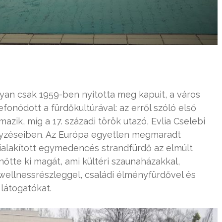
gyan csak 1959-ben nyitotta meg kapuit, a város
nódott a fürdőkultúrával: az erről szóló első
azik, míg a 17. századi török utazó, Evlia Cselebi
jegyzéseiben. Az Európa egyetlen megmaradt
kialakított egymedencés strandfürdő az elmúlt
nőtte ki magát, ami kültéri szaunaházakkal,
wellnessrészleggel, családi élményfürdővel és
látogatókat.