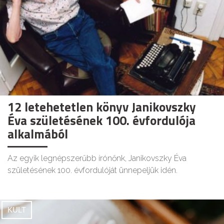
12 letehetetlen könyv Janikovszky
Éva születésének 100. évfordulója
alkalmából
Az egyik legnépszerűbb írónőnk, Janikovszky Éva
születésének 100. évfordulóját ünnepeljük idén.
KULT