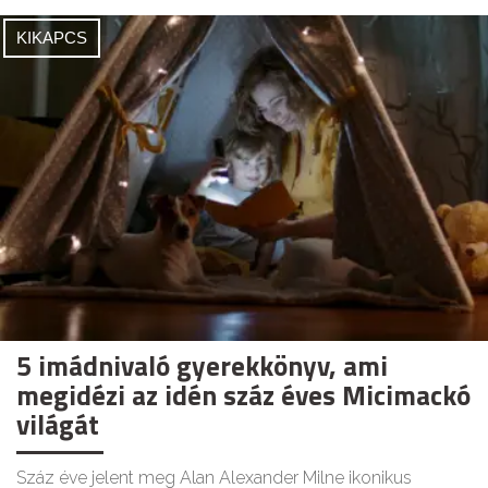
KIKAPCS
5 imádnivaló gyerekkönyv, ami
megidézi az idén száz éves Micimackó
világát
Száz éve jelent meg Alan Alexander Milne ikonikus