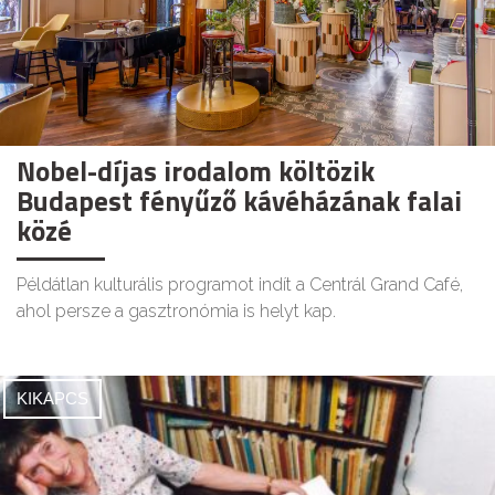
Nobel-díjas irodalom költözik
Budapest fényűző kávéházának falai
közé
Példátlan kulturális programot indít a Centrál Grand Café,
ahol persze a gasztronómia is helyt kap.
KIKAPCS