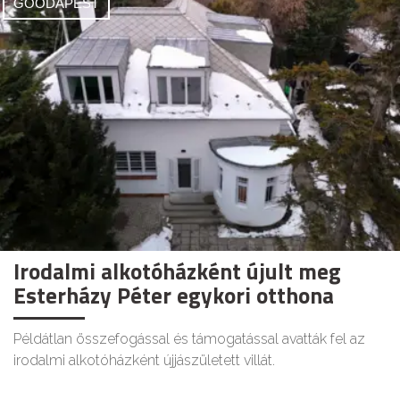
GOODAPEST
Irodalmi alkotóházként újult meg
Esterházy Péter egykori otthona
Példátlan összefogással és támogatással avatták fel az
irodalmi alkotóházként újjászületett villát.