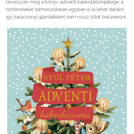
tévesszen meg a könyv adventi kalendáriumjellege: a
történeteket természetesen egyben is le lehet darálni,
így karácsonyi ajándékként sem rossz ötlet beszerezni.