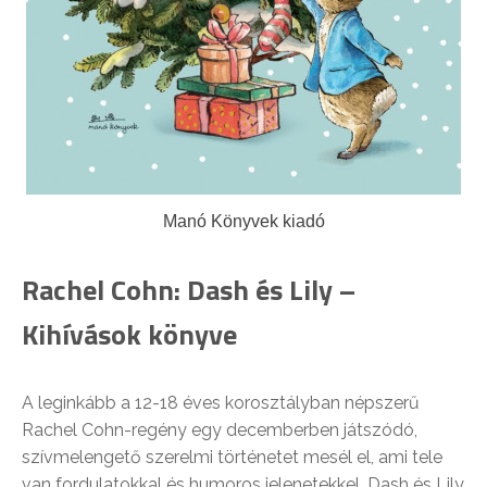
Manó Könyvek kiadó
Rachel Cohn: Dash és Lily –
Kihívások könyve
A leginkább a 12-18 éves korosztályban népszerű
Rachel Cohn-regény egy decemberben játszódó,
szívmelengető szerelmi történetet mesél el, ami tele
van fordulatokkal és humoros jelenetekkel. Dash és Lily