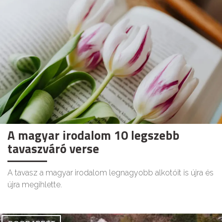
A magyar irodalom 10 legszebb
tavaszváró verse
A tavasz a magyar irodalom legnagyobb alkotóit is újra és
újra megihlette.