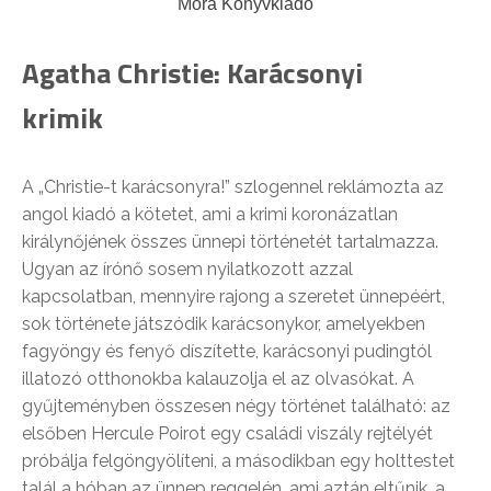
Móra Könyvkiadó
Agatha Christie: Karácsonyi
krimik
A „Christie-t karácsonyra!” szlogennel reklámozta az
angol kiadó a kötetet, ami a krimi koronázatlan
királynőjének összes ünnepi történetét tartalmazza.
Ugyan az írónő sosem nyilatkozott azzal
kapcsolatban, mennyire rajong a szeretet ünnepéért,
sok története játszódik karácsonykor, amelyekben
fagyöngy és fenyő díszítette, karácsonyi pudingtól
illatozó otthonokba kalauzolja el az olvasókat. A
gyűjteményben összesen négy történet található: az
elsőben Hercule Poirot egy családi viszály rejtélyét
próbálja felgöngyölíteni, a másodikban egy holttestet
talál a hóban az ünnep reggelén, ami aztán eltűnik, a