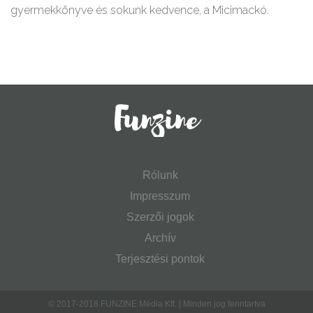
gyermekkönyve és sokunk kedvence, a Micimackó.
Rólunk
Impresszum
Szerzői jogok
Archív
Terjesztési pontok
© 2017-2018 FUNZINE Média Kft. | Minden jog fenntartva