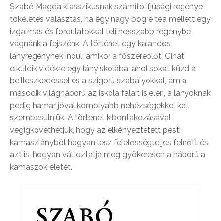
Szabó Magda klasszikusnak számító ifjúsági regénye
tökéletes választás, ha egy nagy bögre tea mellett egy
izgalmas és fordulatokkal teli hosszabb regénybe
vágnánk a fejszénk. A történet egy kalandos
lányregénynek indul, amikor a főszereplőt, Ginát
elküldik vidékre egy lányiskolába, ahol sokat küzd a
beilleszkedéssel és a szigorú szabályokkal, ám a
második világháború az iskola falait is eléri, a lányoknak
pedig hamar jóval komolyabb nehézségekkel kell
szembesülniük. A történet kibontakozásával
végigkövethetjük, hogy az elkényeztetett pesti
kamaszlányból hogyan lesz felelősségteljes felnőtt és
azt is, hogyan változtatja meg gyökeresen a háború a
kamaszok életét.