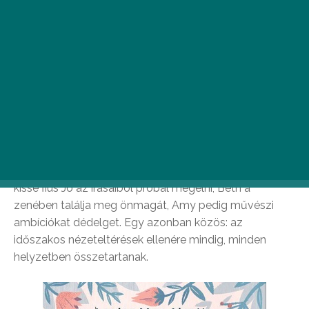
Louisa May Alcott: Kisasszonyok
A regény a March nővérek – Meg, Jo, Beth és Amy –
kalandos és sokszor nehézségekkel teli életét mutatja
be egészen kiskoruktól felnőtt éveikig.
Végigkövethetjük a lányok életének alakulását, a kiskori
gyermeki örömmel fűszerezett karácsonyoktól kezdve
az első szerelmi csalódásokon át a családalapításig,
valamint szemtanúi lehetünk személyiségük
alakulásának is. Míg Meg a hagyományokat követi, a
kissé fiús Jo az írásaiból próbál megélni, Beth a
zenében találja meg önmagát, Amy pedig művészi
ambíciókat dédelget. Egy azonban közös: az
időszakos nézeteltérések ellenére mindig, minden
helyzetben összetartanak.