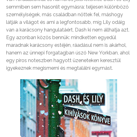
semmiben sem hasonlít egymásra: teljesen különböző
személyiségek, más családban nőttek fel, máshogy
látják a világot és ami a legfontosabb, míg Lily odáig
van a karácsony hangulatáért, Dash ki nem állhatja azt.
Egy azonban közös bennük: mindketten egyedül
maradnak karácsony estéjén, ráadásul nem is akárhol,
hanem az ünnepi forgatagban úszó New Yorkban, ahol
egy piros noteszben hagyott üzeneteken keresztül
igyekeznek megismerni és megtalálni egymást.