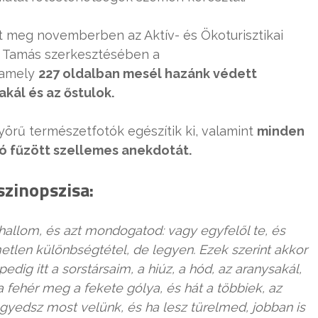
nt meg novemberben az Aktív- és Ökoturisztikai
ray Tamás szerkesztésében a
 amely
227 oldalban mesél hazánk védett
akál és az őstulok.
örű természetfotók egészítik ki, valamint
minden
ró fűzött szellemes anekdotát.
zinopszisa:
allom, és azt mondogatod: vagy egyfelől te, és
metlen különbségtétel, de legyen. Ezek szerint akkor
edig itt a sorstársaim, a hiúz, a hód, az aranysakál,
 fehér meg a fekete gólya, és hát a többiek, az
gyedsz most velünk, és ha lesz türelmed, jobban is