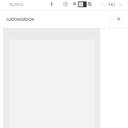
EN
HU
SL
BURDA
ÚJDONSÁGOK