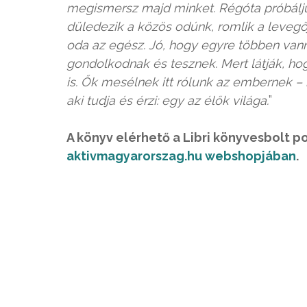
megismersz majd minket. Régóta próbáljuk 
düledezik a közös odúnk, romlik a levegő
oda az egész. Jó, hogy egyre többen vann
gondolkodnak és tesznek. Mert látják, ho
is. Ők mesélnek itt rólunk az embernek – 
aki tudja és érzi: egy az élők világa.
”
A könyv elérhető a Libri könyvesbolt p
aktivmagyarorszag.hu webshopjában
.