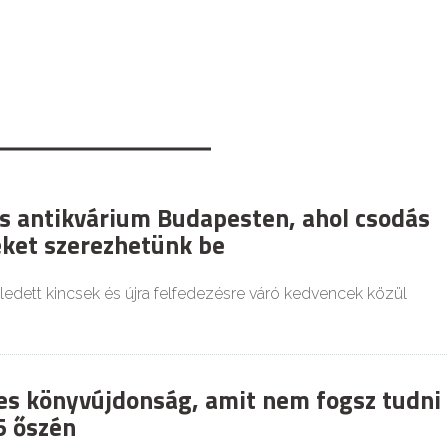
s antikvárium Budapesten, ahol csodás
ket szerezhetünk be
eledett kincsek és újra felfedezésre váró kedvencek közül
es könyvújdonság, amit nem fogsz tudni
5 őszén