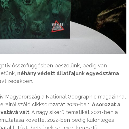
gatív összefüggésben beszélünk, pedig van
hetünk,
néhány védett állatfajunk egyedszáma
évtizedekben.
tív Magyarország a National Geographic magazinnal
reiről szóló cikksorozatát 2020-ban.
A sorozat a
vatává vált
. A nagy sikerű tematikát 2021-ben a
emutatása követte, 2022-ben pedig különleges
 fiatal fotóstehetségek szemén keresztül.