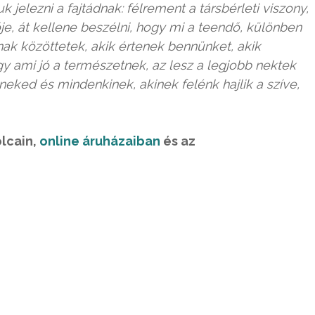
jelezni a fajtádnak: félrement a társbérleti viszony,
je, át kellene beszélni, hogy mi a teendő, különben
ak közöttetek, akik értenek bennünket, akik
gy ami jó a természetnek, az lesz a legjobb nektek
neked és mindenkinek, akinek felénk hajlik a szíve,
olcain,
online áruházaiban
és az