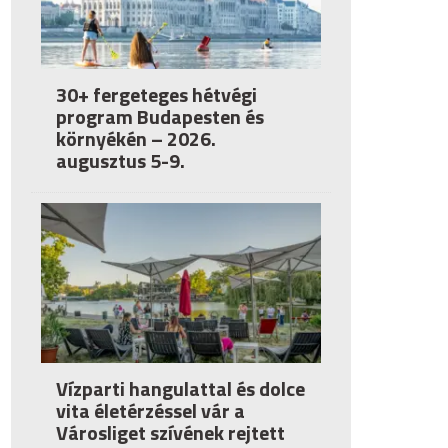
30+ fergeteges hétvégi
program Budapesten és
környékén – 2026.
augusztus 5-9.
Vízparti hangulattal és dolce
vita életérzéssel vár a
Városliget szívének rejtett