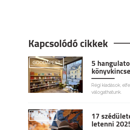
Kapcsolódó cikkek
5 hangulato
GOODAPEST
könyvkincse
Régi kiadások, elf
válogathatunk.
17 szédület
KÖNYVEK
letenni 202