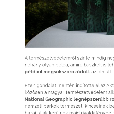
A természetvédelemről szinte mindig ne
néhány olyan példa, amire büszkék is le
például megsokszorozódott
az elmúlt 
Ezen gondolat mentén indította el az Ak
közösen a magyar természetvédelem sike
National Geographic legnépszerűbb ro
nemzeti parkok természeti kincseinek b
hazai tájak kerülnek majd rivaldafénybe,