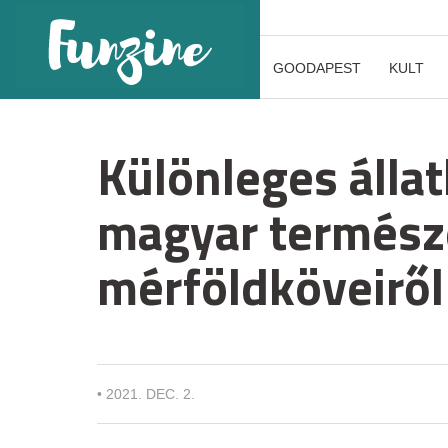
GOODAPEST
KULT
Különleges álla
magyar termés
mérföldköveiről
•
2021. DEC. 2.