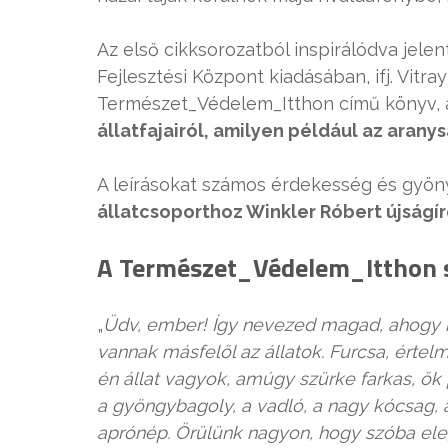
Az első cikksorozatból inspirálódva jele
Fejlesztési Központ kiadásában, ifj. Vit
Természet_Védelem_Itthon című könyv,
állatfajairól, amilyen például az aranys
A leírásokat számos érdekesség és gyöny
állatcsoporthoz Winkler Róbert újságí
A Természet_Védelem_Itthon s
„
Üdv, ember! Így nevezed magad, ahogy h
vannak másfelől az állatok. Furcsa, értel
én állat vagyok, amúgy szürke farkas, ők p
a gyöngybagoly, a vadló, a nagy kócsag, a
aprónép. Örülünk nagyon, hogy szóba ele