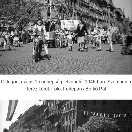
Oktogon, május 1-i ünnepség felvonulói 1946-ban. Szemben a
Teréz körút. Fotó: Fortepan / Berkó Pál