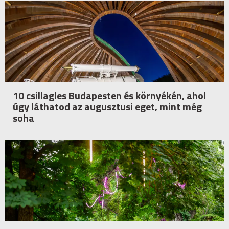
10 csillagles Budapesten és környékén, ahol
úgy láthatod az augusztusi eget, mint még
soha