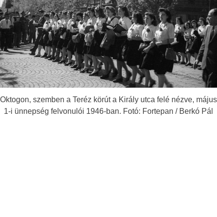
Oktogon, szemben a Teréz körút a Király utca felé nézve, május
1-i ünnepség felvonulói 1946-ban. Fotó: Fortepan / Berkó Pál