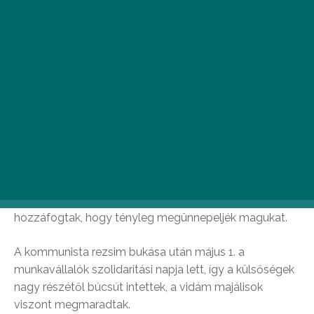
Később, a XX. században május 1-je a legnagyobb
nemzetközi munkásünneppé nőtte ki magát:
különösen a szocialista országokban tartottak
színpompás felvonulásokat az állami ünnepnapon,
amelyen a gazdasági és szociális vívmányokat
ünnepelték. A tömeg vörös és nemzetiszín zászlók
alatt, ünnepi egyenruhát felöltve masírozott a
feldíszített teherautók nyomában, majd a tribün elé
érve végighallgatták a nagygyűlés szónokának
végtelen hosszúnak érződő beszédét. Végezetül
virslivel, sörrel, lufikkal és vurstlival a dolgozó emberek
hozzáfogtak, hogy tényleg megünnepeljék magukat.
A kommunista rezsim bukása után május 1. a
munkavállalók szolidaritási napja lett, így a külsőségek
nagy részétől búcsút intettek, a vidám majálisok
viszont megmaradtak.