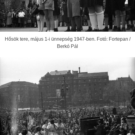
Hősök tere, május 1-i ünnepség 1947-ben. Fotó: Fortepan /
Berkó Pál