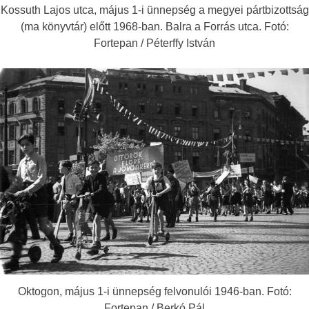
Kossuth Lajos utca, május 1-i ünnepség a megyei pártbizottság
(ma könyvtár) előtt 1968-ban. Balra a Forrás utca. Fotó:
Fortepan / Péterffy István
Oktogon, május 1-i ünnepség felvonulói 1946-ban. Fotó:
Fortepan / Berkó Pál