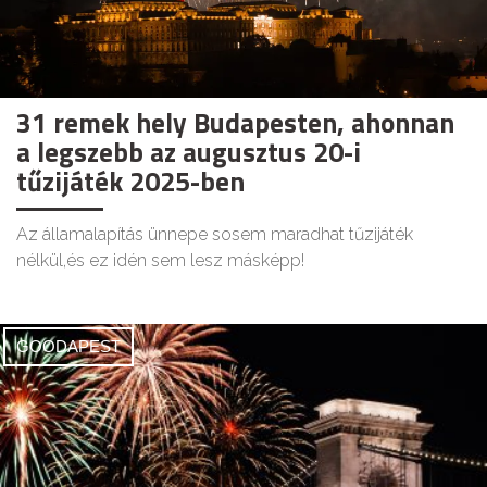
31 remek hely Budapesten, ahonnan
a legszebb az augusztus 20-i
tűzijáték 2025-ben
Az államalapítás ünnepe sosem maradhat tűzijáték
nélkül,és ez idén sem lesz másképp!
GOODAPEST