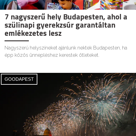
7 nagyszerű hely Budapesten, ahol a
szülinapi gyerekzsúr garantáltan
emlékezetes lesz
Nagyszerű helyszíneket ajánlunk nektek Budapesten, ha
épp közös ünnepléshez kerestek ötleteket.
GOODAPEST