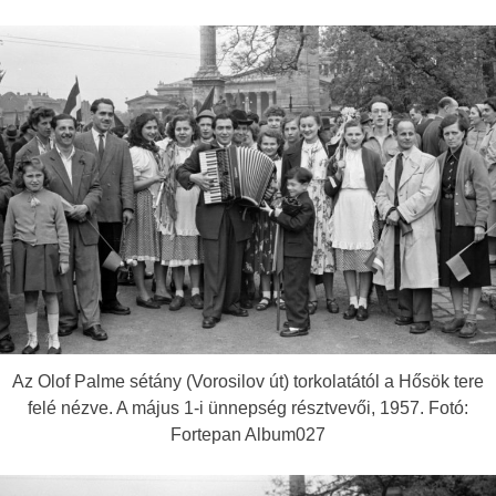
Az Olof Palme sétány (Vorosilov út) torkolatától a Hősök tere
felé nézve. A május 1-i ünnepség résztvevői, 1957. Fotó:
Fortepan Album027