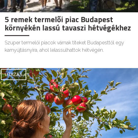
5 remek termelői piac Budapest
környékén lassú tavaszi hétvégékhez
Szuper termelői piacok várnak titeket Budapesttől egy
karnyújtásnyira, ahol lelassulhattok hétvégén.
UTAZÁS