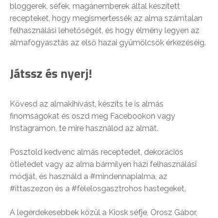
bloggerek, séfek, magánemberek által készített
recepteket, hogy megismertessék az alma számtalan
felhasználási lehetőségét, és hogy élmény legyen az
almafogyasztás az első hazai gyümölcsök érkezéséig.
Játssz és nyerj!
Kövesd az almakihívást, készíts te is almás
finomságokat és oszd meg Facebookon vagy
Instagramon, te mire használod az almát.
Posztold kedvenc almás receptedet, dekorációs
ötletedet vagy az alma bármilyen házi felhasználási
módját, és használd a #mindennapialma, az
#ittaszezon és a #felelosgasztrohos hastegeket.
A legérdekesebbek közül a Kiosk séfje, Orosz Gábor,