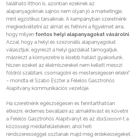
található itthon is, azonban ezeknek az
alapanyagoknak sajnos nem olyan jó a marketingje,
mint egzotikus társaiknak. A kampányban szeretnénk
megkedveltetni az almát és felhívni a figyelmet arra,
hogy milyen
fontos helyi alapanyagokat vásárolni
.
Azzal, hogy a helyi és szezonális alapanyagokat
választjuk, egyrészt a helyi gazdákat támogatjuk,
másrészt a környezetre is kisebb hatást gyakorlunk,
hiszen ezeket az élelmiszereket nem kellett messzi
földről szállítani, csomagolni és mesterségesen érlelni”
– mondta el Szabó Eszter a Felelős Gasztrohős
Alapítvány kommunikációs vezetője.
Ha szeretnénk egészségesen és fenntarthatóan
étkezni, érdemes bevállalni az almakihívást és követni
a Felelős Gasztrohős Alapítványt és az
ittaSzezon!
-t a
közösségi médiafelületeken, ahol heti
rendszerességgel osztanak majd meg érdekességeket,