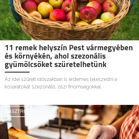
11 remek helyszín Pest vármegyében
és környékén, ahol szezonális
gyümölcsöket szüretelhetünk
Az idei szüreti időszakban is érdemes teleszedni a
kosaratokat szezonális, őszi finomságokkal.
GASZTRO