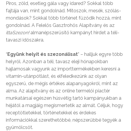
Piros, zöld, esetleg gála vagy idared? Sokkal több
fajtája van, mint gondolnád. Mítoszok, mesék, szólás-
mondások? Sokkal több történet fűződik hozzá, mint
gondolnád. A Felelős Gasztrohős Alapítvány és az
ittaSzezon!
almanépszerűsítő kampányt hirdet a téli-
tavaszi időszakra.
“
Együnk helyit és szezonálisat
” – halljuk egyre több
helyről. Azonban a téli, tavasz eleji hónapokban
hajlamosak vagyunk az importtermékekben keresni a
vitamin-utánpótlást, és elfeledkezünk az olyan
egyszerű, de mégis értékes alapanyagokról, mint az
alma. Az alapítvány és az online termelői piactér
munkatársai egészen húsvétig tartó kampányukban a
héjától a magjáig megismertetik az almát. Céljuk, hogy
receptötletekkel, történetekkel és érdekes
információkkal szerethetőbbé, népszerűbbé tegyék a
gyümölcsöt.