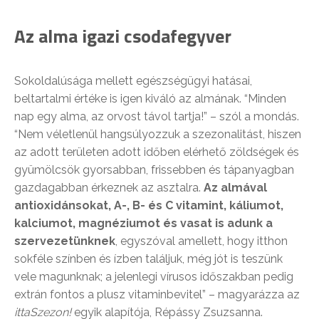
Az alma igazi csodafegyver
Sokoldalúsága mellett egészségügyi hatásai,
beltartalmi értéke is igen kiváló az almának. “Minden
nap egy alma, az orvost távol tartja!” – szól a mondás.
“Nem véletlenül hangsúlyozzuk a szezonalitást, hiszen
az adott területen adott időben elérhető zöldségek és
gyümölcsök gyorsabban, frissebben és tápanyagban
gazdagabban érkeznek az asztalra.
Az almával
antioxidánsokat, A-, B- és C vitamint, káliumot,
kalciumot, magnéziumot és vasat is adunk a
szervezetünknek
, egyszóval amellett, hogy itthon
sokféle színben és ízben találjuk, még jót is teszünk
vele magunknak; a jelenlegi vírusos időszakban pedig
extrán fontos a plusz vitaminbevitel” – magyarázza az
ittaSzezon!
egyik alapítója, Répássy Zsuzsanna.