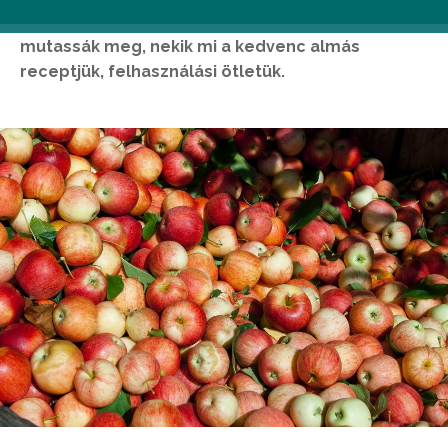
bevonásával: arra buzdítják a lakosságot,
mutassák meg, nekik mi a kedvenc almás
receptjük, felhasználási ötletük.