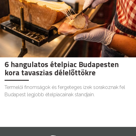
6 hangulatos ételpiac Budapesten
kora tavaszias délelőttökre
Termelői finomságok és fergeteges ízek sorakoznak fel
Budapest legjobb ételpiacainak standjain.