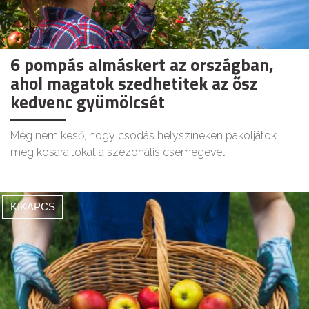
6 pompás almáskert az országban,
ahol magatok szedhetitek az ősz
kedvenc gyümölcsét
Még nem késő, hogy csodás helyszíneken pakoljátok
meg kosaraitokat a szezonális csemegével!
KIKAPCS