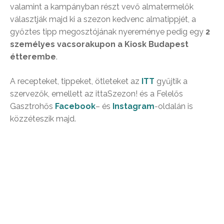
valamint a kampányban részt vevő almatermelők
választják majd ki a szezon kedvenc almatippjét, a
győztes tipp megosztójának nyereménye pedig egy
2
személyes vacsorakupon a Kiosk Budapest
étterembe
.
A recepteket, tippeket, ötleteket az
ITT
gyűjtik a
szervezők, emellett az ittaSzezon! és a Felelős
Gasztrohős
Facebook
– és
Instagram
-oldalán is
közzéteszik majd.