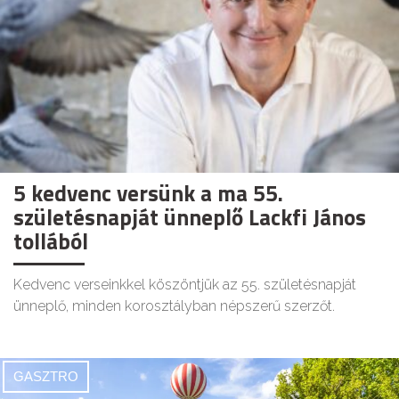
5 kedvenc versünk a ma 55.
születésnapját ünneplő Lackfi János
tollából
Kedvenc verseinkkel köszöntjük az 55. születésnapját
ünneplő, minden korosztályban népszerű szerzőt.
GASZTRO