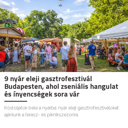
9 nyár eleji gasztrofesztivál
Budapesten, ahol zseniális hangulat
és ínyencségek sora vár
Kóstoljatok bele a nyárba: nyár eleji gasztrofesztiválokat
ajánlunk a terasz- és piknikszezonra.