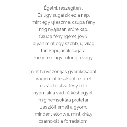
Égetni, részegíteni…
És úgy sugárzik ez a nap,
mint egy uj eszme, csupa fény
mig nyájasan erőre kap.
Csupa fény, ígéret, jövő,
olyan mint egy szebb, új világ
tárt kapujának súgara,
mely felé úgy tolong a vágy,
mint fényszomjas gyerekcsapat,
vagy mint lesükből a sötét
csirák tolúlva fény felé
nyomják a vad fű késhegyét,
mig nemsokára proletár
zászlóit emeli a gyom,
mindent elöntve, mint király
csarnokát a forradalom,