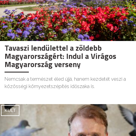
Tavaszi lendülettel a zöldebb
Magyarországért: Indul a Virágos
Magyarország verseny
Nemcsak a természet éled újjá, hanem kezdetét veszi a
közösségi környezetszépítés időszaka is.
KULT