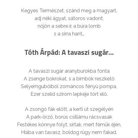
Kegyes Természet, szánd meg a magyart,
adj néki ágyat, sátoros vadont,
nőjön a sebre ír, a búra lomb
s a sírra hant…
Tóth Árpád: A tavaszi sugár…
A tavaszi sugár aranyburokba fonta
A zsenge bokrokat, s a bimbók reszkető
Selyemgubóiból zománcos fényü pompa,
Ezer szelíd szirom lepkéje tört elő.
A zsongó fák előtt, a kerti út szegélyén
A park-őrző, borús csillámu rácsvasak
Festékes könnye folyt, sírtak, mert fémük éjén,
Hiába van tavasz, boldog rügy nem fakad.