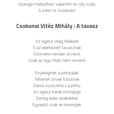
Gyenge melledhez: valamint te, olly szép,
S mint mi, mulandó!
Csokonai Vitéz Mihály : A tavasz
Az egész világ feléledt
S az elérkezett tavasznak
Örömére minden örvend;
Csak az egy Vitéz nem örvend.
Enyelegnek a juhnyájak,
Tehenek, lovak futosnak,
Danol a pacsirta s a pinty;
Az egész berek homályja
Zeneg édes énekekkel:
Egyedűl csak én kesergek.