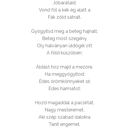
Jóbarátaid;
Vond föl a kék ég alatt a
Fák zöld sátrait.
Gyógyítsd meg a beteg hajnalt,
Beteg most szegény,
Oly halványan üldögél ott
A föld küszöbén;
Áldást hoz majd a mezőre,
Ha meggyógyitod:
Édes örömkönnyeket sír,
Édes harmatot.
Hozd magaddal a pacsírtát,
Nagy mesteremet,
Aki szép szabad dalokra
Tanít engemet.