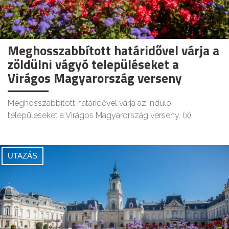
Meghosszabbított határidővel várja a
zöldülni vágyó településeket a
Virágos Magyarország verseny
Meghosszabbított határidővel várja az induló
településeket a Virágos Magyarország verseny. (x)
UTAZÁS