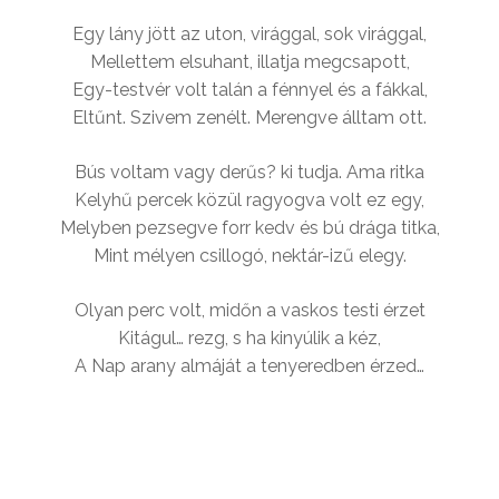
Egy lány jött az uton, virággal, sok virággal,
Mellettem elsuhant, illatja megcsapott,
Egy-testvér volt talán a fénnyel és a fákkal,
Eltűnt. Szivem zenélt. Merengve álltam ott.
Bús voltam vagy derűs? ki tudja. Ama ritka
Kelyhű percek közül ragyogva volt ez egy,
Melyben pezsegve forr kedv és bú drága titka,
Mint mélyen csillogó, nektár-izű elegy.
Olyan perc volt, midőn a vaskos testi érzet
Kitágul… rezg, s ha kinyúlik a kéz,
A Nap arany almáját a tenyeredben érzed…