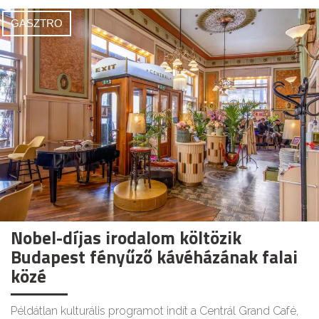
GASZTRO
Nobel-díjas irodalom költözik
Budapest fényűző kávéházának falai
közé
Példátlan kulturális programot indít a Centrál Grand Café,