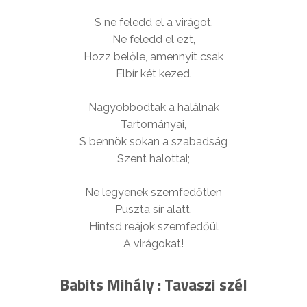
S ne feledd el a virágot,
Ne feledd el ezt,
Hozz belőle, amennyit csak
Elbír két kezed.
Nagyobbodtak a halálnak
Tartományai,
S bennök sokan a szabadság
Szent halottai;
Ne legyenek szemfedőtlen
Puszta sír alatt,
Hintsd reájok szemfedőül
A virágokat!
Babits Mihály : Tavaszi szél