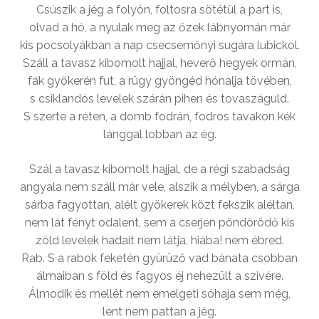
Csúszik a jég a folyón, foltosra sötétül a part is,
olvad a hó, a nyulak meg az őzek lábnyomán már
kis pocsolyákban a nap csecsemőnyi sugára lubickol.
Száll a tavasz kibomolt hajjal, heverő hegyek ormán,
fák gyökerén fut, a rügy gyöngéd hónalja tövében,
s csiklandós levelek szárán pihen és tovaszáguld.
S szerte a réten, a domb fodrán, fodros tavakon kék
lánggal lobban az ég.
Szál a tavasz kibomolt hajjal, de a régi szabadság
angyala nem száll már vele, alszik a mélyben, a sárga
sárba fagyottan, alélt gyökerek közt fekszik aléltan,
nem lát fényt odalent, sem a cserjén pöndörödő kis
zöld levelek hadait nem látja, hiába! nem ébred.
Rab. S a rabok feketén gyürüző vad bánata csobban
álmaiban s föld és fagyos éj nehezült a szivére.
Álmodik és mellét nem emelgeti sóhaja sem még,
lent nem pattan a jég.