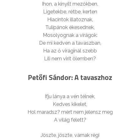
Ihon, a kinyílt mezőkben,
Ligetekbe, rétbe, kerten
Hiacintok illatoznak,
Tulipánok ékesednek,
Mosolyognak a virágok:
De mi kedven a tavaszban,
Ha az ő viráginál szebb
Lili nem virít ölemben?
Petőfi Sándor: A tavaszhoz
Ifju lánya a vén télnek,
Kedves kikelet,
Hol maradsz? mért nem jelensz meg
A világ felett?
Jöszte, jöszte, várnak régi