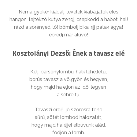
Néma gyökér kiabálj, levelek kiabáljatok éles
hangon, tajtékzó kutya zengj, csapkodd a habot, hal!
rázd a sörényed, ló! bömbölj bika, ríjj patak ágya!
ébredj már aluvó!
Kosztolányi Dezső: Ének a tavasz elé
Kelj, bársonylombú, halk lehelletű,
borús tavasz a völgyön és hegyen,
hogy majd ha eljön az idő, legyen
a sebre fű.
Tavaszi erdő, jó szorosra fond
sűrű, sötét lombod hálozatát,
hogy majd ha éjjel elbúvunk alád,
födjön a lomb.