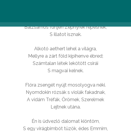
A tavasz rózsás kebelét kitárva,
Száll alá langyos levegőn mezőnkre.
Balzsamos fürtjén Zephyrek repesnek,
S illatot isznak.
Alkotó aethert lehel a világra,
Mellyre a zárt föld kipihenve ébred;
Számtalan létek lekötött csirái
S magvai kelnek.
Flóra zsengét nyújt mosolyogva néki.
Nyomdokin rózsák s violák fakadnak,
A vidám Tréfák, Örömek, Szerelmek
Lejtnek utána.
Én is üdvezlő dalomat kiöntöm,
S egy virágbimbót tüzök, édes Emmim,