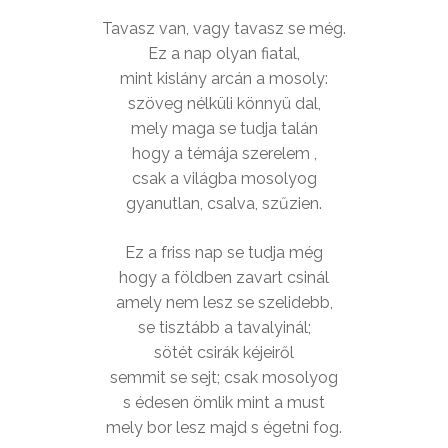
Tavasz van, vagy tavasz se még.
Ez a nap olyan fiatal,
mint kislány arcán a mosoly:
szöveg nélküli könnyü dal,
mely maga se tudja talán
hogy a témája szerelem ,
csak a világba mosolyog
gyanutlan, csalva, szűzien.
Ez a friss nap se tudja még
hogy a földben zavart csinál
amely nem lesz se szelidebb,
se tisztább a tavalyinál;
sötét csirák kéjeiről
semmit se sejt; csak mosolyog
s édesen ömlik mint a must
mely bor lesz majd s égetni fog.