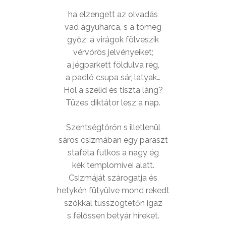
ha elzengett az olvadás
vad ágyuharca, s a tömeg
győz; a virágok fölveszik
vérvörös jelvényeiket;
a jégparkett földulva rég,
a padló csupa sár, latyak…
Hol a szelíd és tiszta láng?
Tüzes diktátor lesz a nap.
Szentségtörőn s illetlenül
sáros csizmában egy paraszt
staféta futkos a nagy ég
kék templomívei alatt.
Csizmáját szárogatja és
hetykén fütyülve mond rekedt
szókkal tüsszögtetőn igaz
s félőssen betyár híreket.