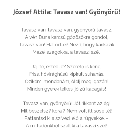
József Attila: Tavasz van! Gyönyörű!
Tavasz van, tavasz van, gyönyörű tavasz,
A vén Duna karcsú gőzösökre gondol,
Tavasz van! Hallod-e? Nézd, hogy karikázik
Mezei szagokkal a tavaszi szél.
Jaj, te, érzed-e? Szerető is kéne,
Friss, hóvirághúsú, kipirult suhanás.
Őzikém, mondanám, ölelj meg igazán!
Minden gyerek lelkes, jóizű kacagás!
Tavasz van, gyönyörű! Jót rikkant az ég!
Mit beszélsz? korai? Nem volt itt sose tél!
Pattantsd ki a szíved, elő a rügyekkel –
A mi tüdőnkből száll ki a tavaszi szél!