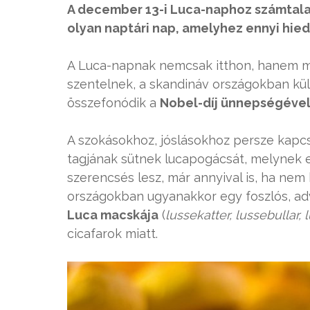
A december 13-i Luca-naphoz számtala
olyan naptári nap, amelyhez ennyi hie
A Luca-napnak nemcsak itthon, hanem má
szentelnek, a skandináv országokban k
összefonódik a
Nobel-díj ünnepségéve
A szokásokhoz, jóslásokhoz persze kapcs
tagjának sütnek lucapogácsát, melynek e
szerencsés lesz, már annyival is, ha nem
országokban ugyanakkor egy foszlós, adve
Luca macskája
(
lussekatter, lussebullar, 
cicafarok miatt.