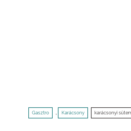
Gasztro
Karácsony
karácsonyi süte
,