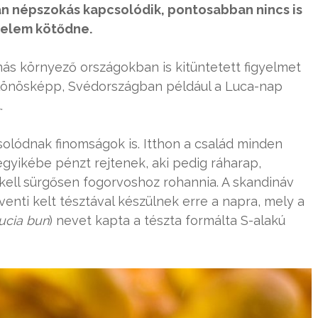
n népszokás kapcsolódik, pontosabban nincs is
delem kötődne.
s környező országokban is kitüntetett figyelmet
ülönösképp, Svédországban például a Luca-nap
l
.
olódnak finomságok is. Itthon a család minden
gyikébe pénzt rejtenek, aki pedig ráharap,
 kell sürgősen fogorvoshoz rohannia. A skandináv
nti kelt tésztával készülnek erre a napra, mely a
lucia bun
) nevet kapta a tészta formálta S-alakú