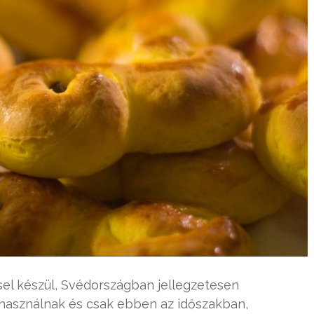
el készül, Svédországban jellegzetesen
t használnak és csak ebben az időszakban,