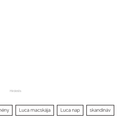
mény
Luca macskája
Luca nap
skandináv