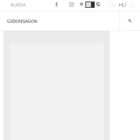
EN
HU
SL
BURDA
ÚJDONSÁGOK