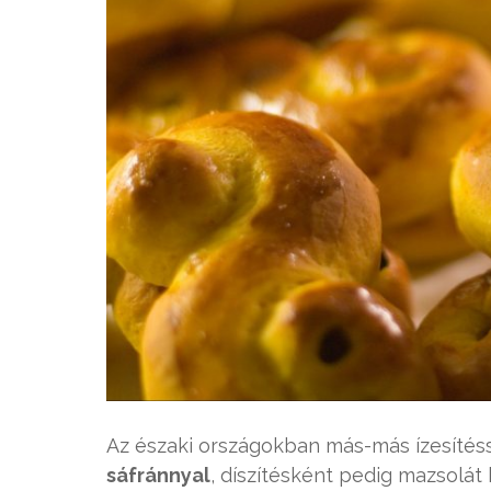
Az északi országokban más-más ízesítéss
sáfránnyal
, díszítésként pedig mazsolá