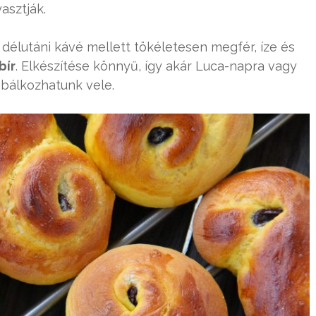
asztják.
élutáni kávé mellett tökéletesen megfér, íze és
bír
. Elkészítése könnyű, így akár Luca-napra vagy
bálkozhatunk vele.