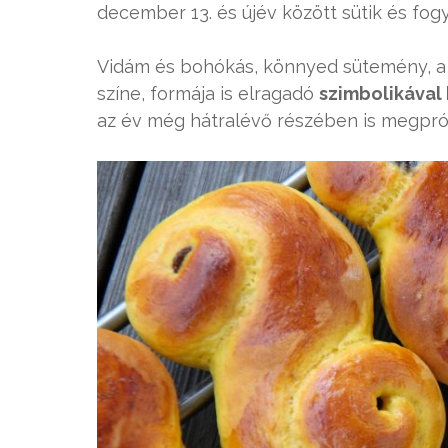
december 13. és újév között sütik és fogy
Vidám és bohókás, könnyed sütemény, a d
színe, formája is elragadó
szimbolikával 
az év még hátralévő részében is megpró