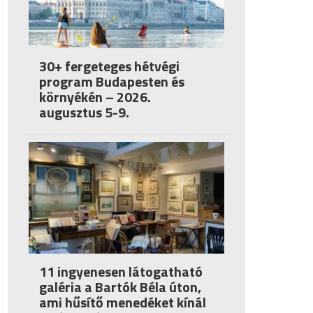
30+ fergeteges hétvégi
program Budapesten és
környékén – 2026.
augusztus 5-9.
11 ingyenesen látogatható
galéria a Bartók Béla úton,
ami hűsítő menedéket kínál