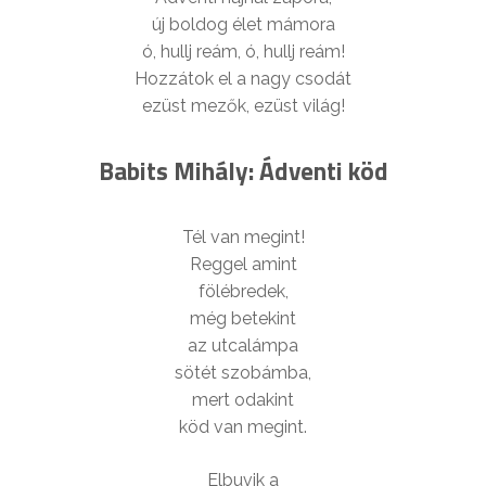
új boldog élet mámora
ó, hullj reám, ó, hullj reám!
Hozzátok el a nagy csodát
ezüst mezők, ezüst világ!
Babits Mihály: Ádventi köd
Tél van megint!
Reggel amint
fölébredek,
még betekint
az utcalámpa
sötét szobámba,
mert odakint
köd van megint.
Elbuvik a