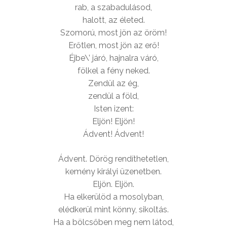
rab, a szabadulásod,
halott, az életed.
Szomorú, most jön az öröm!
Erőtlen, most jön az erő!
Éjbe\’ járó, hajnalra váró,
fölkel a fény neked.
Zendül az ég,
zendül a föld,
Isten izent:
Eljön! Eljön!
Ádvent! Ádvent!
Ádvent. Dörög rendíthetetlen,
kemény királyi üzenetben.
Eljön. Eljön.
Ha elkerülöd a mosolyban,
elédkerül mint könny, sikoltás.
Ha a bölcsőben meg nem látod,