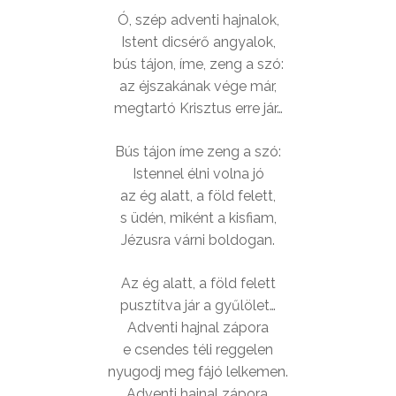
Ó, szép adventi hajnalok,
Istent dicsérő angyalok,
bús tájon, íme, zeng a szó:
az éjszakának vége már,
megtartó Krisztus erre jár…
Bús tájon íme zeng a szó:
Istennel élni volna jó
az ég alatt, a föld felett,
s üdén, miként a kisfiam,
Jézusra várni boldogan.
Az ég alatt, a föld felett
pusztítva jár a gyűlölet…
Adventi hajnal zápora
e csendes téli reggelen
nyugodj meg fájó lelkemen.
Adventi hajnal zápora,