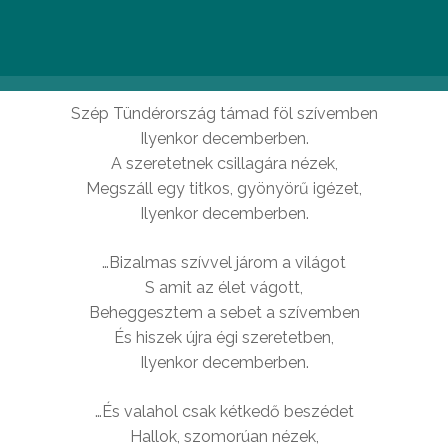
Juhász Gyula: Karácsony felé
Szép Tündérország támad föl szívemben
Ilyenkor decemberben.
A szeretetnek csillagára nézek,
Megszáll egy titkos, gyönyörű igézet,
Ilyenkor decemberben.
…Bizalmas szívvel járom a világot
S amit az élet vágott,
Beheggesztem a sebet a szívemben
És hiszek újra égi szeretetben,
Ilyenkor decemberben.
…És valahol csak kétkedő beszédet
Hallok, szomorúan nézek,