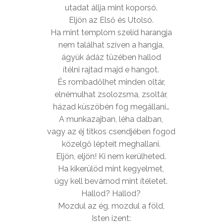
utadat állja mint koporsó.
Eljön az Első és Utolsó.
Ha mint templom szelíd harangja
nem találhat szíven a hangja,
ágyúk ádáz tüzében hallod
ítélni rajtad majd e hangot.
És rombadőlhet minden oltár,
elnémulhat zsolozsma, zsoltár,
házad küszöbén fog megállani…
A munkazajban, léha dalban,
vagy az éj titkos csendjében fogod
közelgő lépteit meghallani.
Eljön, eljön! Ki nem kerülheted.
Ha kikerülöd mint kegyelmet,
úgy kell bevárnod mint ítéletet.
Hallod? Hallod?
Mozdul az ég, mozdul a föld,
Isten izent: