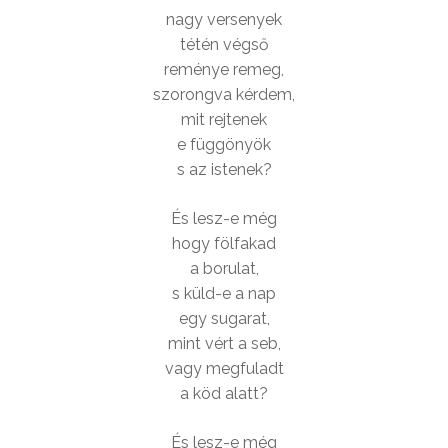
nagy versenyek
tétén végső
reménye remeg,
szorongva kérdem,
mit rejtenek
e függönyök
s az istenek?
És lesz-e még
hogy fölfakad
a borulat,
s küld-e a nap
egy sugarat,
mint vért a seb,
vagy megfuladt
a köd alatt?
És lesz-e még