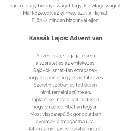
hanem hogy bizonyosságot tegyek a világosságról.
Már közeledik az éj, mely szüli a Hajnalt.
Eljön Ő, minden bizonnyal eljön.
Kassák Lajos: Advent van
Advent van, s átjárja lelkem
a szeretet és az emlékezés.
Rájövök ismét-tán ezredszer-,
hogy szépen élni gyakran túl kevés.
Szeretni szóban és tettekben,
hinni, remélni szüntelen.
Táplálni kell mosollyal, öleléssel,
hogy emléked hibátlan legyen.
Most visszarepülök gondolatban
gyermeki önmagamba újra…
látom, amint jancsi-kályha mellett