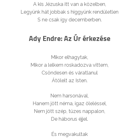
A kis Jézuska itt van a közelben,
Legyünk hát jobbak s higgyünk rendületlen
S ne csak így decemberben.
Ady Endre: Az Úr érkezése
Mikor elhagytak,
Mikor a lelkem roskadozva vittem,
Csöndesen és váratlanul
Átölelt az Isten.
Nem harsonával,
Hanem jött néma, igaz öleléssel,
Nem jött szép, tüzes nappalon,
De háborus éjjel.
És megvakultak