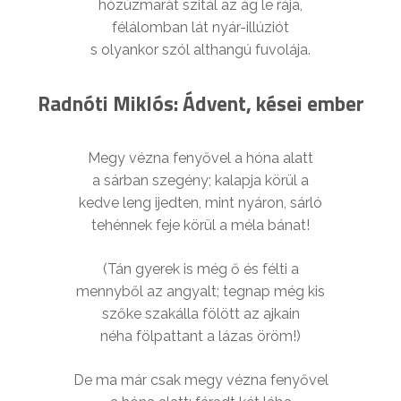
hózúzmarát szitál az ág le rája,
félálomban lát nyár-illúziót
s olyankor szól althangú fuvolája.
Radnóti Miklós: Ádvent, kései ember
Megy vézna fenyővel a hóna alatt
a sárban szegény; kalapja körül a
kedve leng ijedten, mint nyáron, sárló
tehénnek feje körül a méla bánat!
(Tán gyerek is még ő és félti a
mennyből az angyalt; tegnap még kis
szőke szakálla fölött az ajkain
néha fölpattant a lázas öröm!)
De ma már csak megy vézna fenyővel