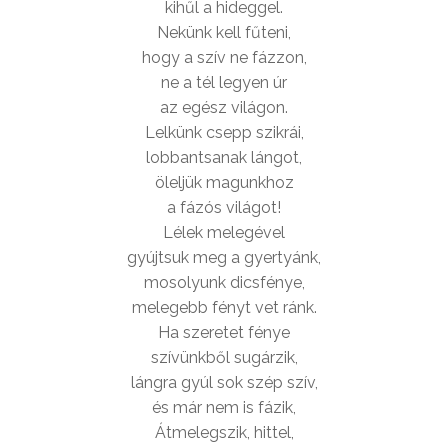
kihűl a hideggel.
Nekünk kell fűteni,
hogy a szív ne fázzon,
ne a tél legyen úr
az egész világon.
Lelkünk csepp szikrái,
lobbantsanak lángot,
öleljük magunkhoz
a fázós világot!
Lélek melegével
gyújtsuk meg a gyertyánk,
mosolyunk dicsfénye,
melegebb fényt vet ránk.
Ha szeretet fénye
szívünkből sugárzik,
lángra gyúl sok szép szív,
és már nem is fázik,
Átmelegszik, hittel,