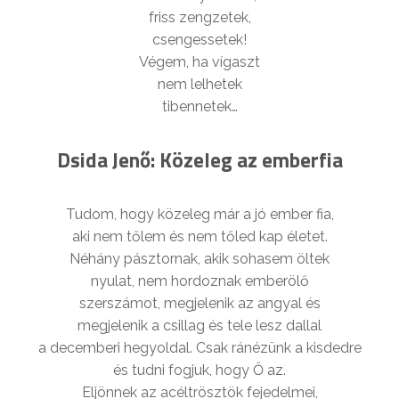
friss zengzetek,
csengessetek!
Végem, ha vígaszt
nem lelhetek
tibennetek…
Dsida Jenő: Közeleg az emberfia
Tudom, hogy közeleg már a jó ember fia,
aki nem tőlem és nem tőled kap életet.
Néhány pásztornak, akik sohasem öltek
nyulat, nem hordoznak emberölő
szerszámot, megjelenik az angyal és
megjelenik a csillag és tele lesz dallal
a decemberi hegyoldal. Csak ránézünk a kisdedre
és tudni fogjuk, hogy Ő az.
Eljönnek az acéltrösztök fejedelmei,