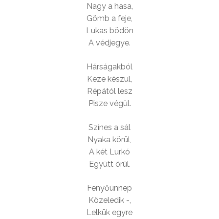
Nagy a hasa,
Gömb a feje,
Lukas bödön
A védjegye.
Hárságakból
Keze készül,
Répától lesz
Pisze végül.
Színes a sál
Nyaka körül,
A két Lurkó
Együtt örül.
Fenyőünnep
Közeledik -,
Lelkük egyre