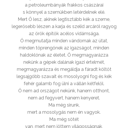
a petroleumbányák frakkos császárai
s könnyel a szemükben letérdelnek elé.
Mert Ő lesz, akinek legtisztább kék a szeme,
legerősebb lészen a karja és szelid arcáról ragyog
az örök épitők acélos vidámsága.
Ő megmutatja minden vándornak az útat,
minden töprengőnek az igazságot, minden
haldoklónak az életet. Ő megmagyarázza
nekünk a gépek dalának igazi értelmét,
megmagyarázza és megáldja a fáradt költőt
legsajgóbb szavait és mosolyogni fog és kék
fehér galamb fog ülni a vállán kétfelől.
Ő nem ad országot nekünk, hanem otthont,
nem ad fegyvert, hanem kenyeret.
Ma még sirunk,
mert a mosolygás nem én vagyok.
Ma még sötét
van, mert nem jöttem világosságnak,