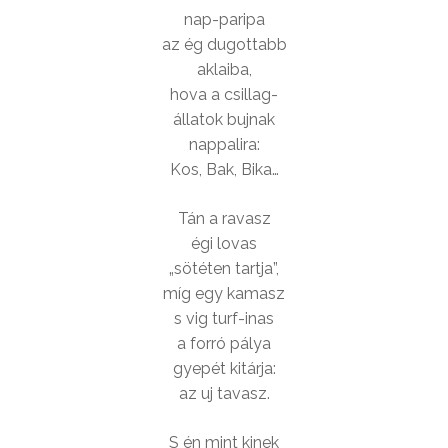
nap-paripa
az ég dugottabb
aklaiba,
hova a csillag-
állatok bujnak
nappalira:
Kos, Bak, Bika…
Tán a ravasz
égi lovas
„sötéten tartja”,
míg egy kamasz
s vig turf-inas
a forró pálya
gyepét kitárja:
az uj tavasz.
S én mint kinek