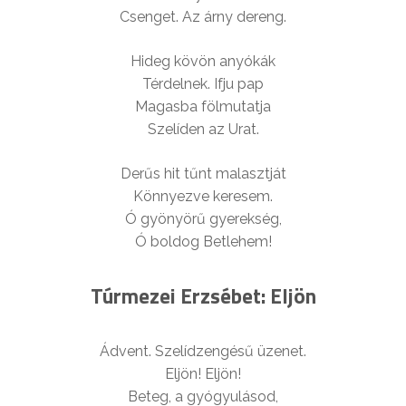
Csenget. Az árny dereng.
Hideg kövön anyókák
Térdelnek. Ifju pap
Magasba fölmutatja
Szelíden az Urat.
Derűs hit tűnt malasztját
Könnyezve keresem.
Ó gyönyörű gyerekség,
Ó boldog Betlehem!
Túrmezei Erzsébet: Eljön
Ádvent. Szelídzengésű üzenet.
Eljön! Eljön!
Beteg, a gyógyulásod,