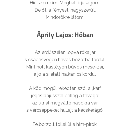
Hiú szemeim. Meghalt ifjuságom,
De őt, a fényest, nagyszerűt,
Mindörökre látom.
Áprily Lajos: Hóban
Az erdőszélen lopva róka jár
s csapásvégén havas bozótba fordul.
Mint holt kastélyon bűvös mese-zár,
a jó a sí alatt halkan csikordul.
A köd mögül rekedten szól a „kár”,
jeges bajusszal ballag a favágó;
az útnál megváltó napokra vár
s vércseppeket hullajt a kecskerágó.
Felborzolt tollal ül a hím-pirók,