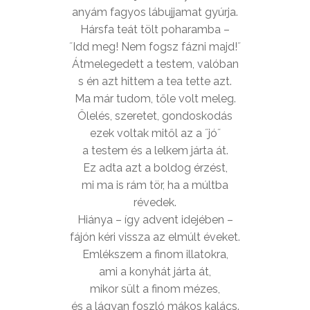
anyám fagyos lábujjamat gyúrja.
Hársfa teát tölt poharamba –
˝Idd meg! Nem fogsz fázni majd!˝
Átmelegedett a testem, valóban
s én azt hittem a tea tette azt.
Ma már tudom, tőle volt meleg.
Ölelés, szeretet, gondoskodás
ezek voltak mitől az a ˝jó˝
a testem és a lelkem járta át.
Ez adta azt a boldog érzést,
mi ma is rám tör, ha a múltba
révedek.
Hiánya – így advent idejében –
fájón kéri vissza az elmúlt éveket.
Emlékszem a finom illatokra,
ami a konyhát járta át,
mikor sült a finom mézes,
és a lágyan foszló mákos kalács.