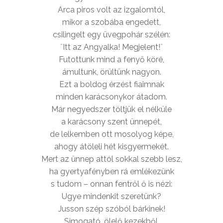
Arca piros volt az izgalomtól,
mikor a szobába engedett,
csilingelt egy üvegpohár szélén:
˝Itt az Angyalka! Megjelent!˝
Futottunk mind a fenyő köré,
ámultunk, örültünk nagyon.
Ezt a boldog érzést fiaimnak
minden karácsonykor átadom.
Már negyedszer töltjük el nélküle
a karácsony szent ünnepét,
de lelkemben ott mosolyog képe,
ahogy átöleli hét kisgyermekét.
Mert az ünnep attól sokkal szebb lesz,
ha gyertyafényben rá emlékezünk
s tudom – onnan fentről ő is nézi:
Ugye mindenkit szeretünk?
Jusson szép szóból bárkinek!
Simogató, ölelő kezekből,