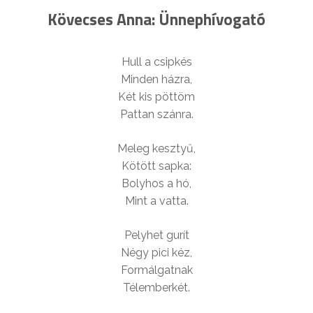
Kövecses Anna: Ünnephívogató
Hull a csipkés
Minden házra,
Két kis pöttöm
Pattan szánra.
Meleg kesztyű,
Kötött sapka:
Bolyhos a hó,
Mint a vatta.
Pelyhet gurít
Négy pici kéz,
Formálgatnak
Télemberkét.