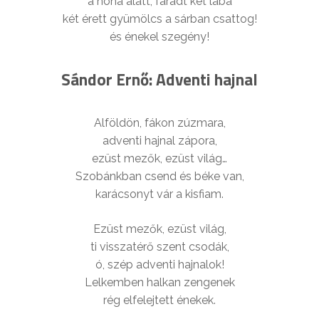
a hóna alatt; fáradt két lába
két érett gyümölcs a sárban csattog!
és énekel szegény!
Sándor Ernő: Adventi hajnal
Alföldön, fákon zúzmara,
adventi hajnal zápora,
ezüst mezők, ezüst világ…
Szobánkban csend és béke van,
karácsonyt vár a kisfiam.
Ezüst mezők, ezüst világ,
ti visszatérő szent csodák,
ó, szép adventi hajnalok!
Lelkemben halkan zengenek
rég elfelejtett énekek.