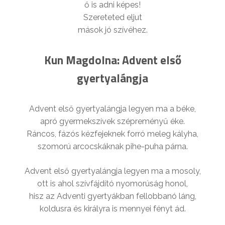
ő is adni képes!
Szereteted eljut
mások jó szívéhez.
Kun Magdolna: Advent első
gyertyalángja
Advent első gyertyalángja legyen ma a béke,
apró gyermekszívek szépreményű éke.
Ráncos, fázós kézfejeknek forró meleg kályha,
szomorú arcocskáknak pihe-puha párna.
Advent első gyertyalángja legyen ma a mosoly,
ott is ahol szívfájdító nyomorúság honol,
hisz az Adventi gyertyákban fellobbanó láng,
koldusra és királyra is mennyei fényt ád.