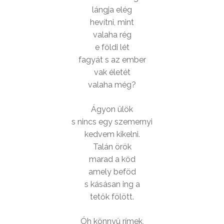
lángja elég
hevítni, mint
valaha rég
e földi lét
fagyát s az ember
vak életét
valaha még?
Ágyon ülök
s nincs egy szemernyi
kedvem kikelni.
Talán örök
marad a köd
amely beföd
s kásásan ing a
tetők fölött.
Óh könnyü rímek,