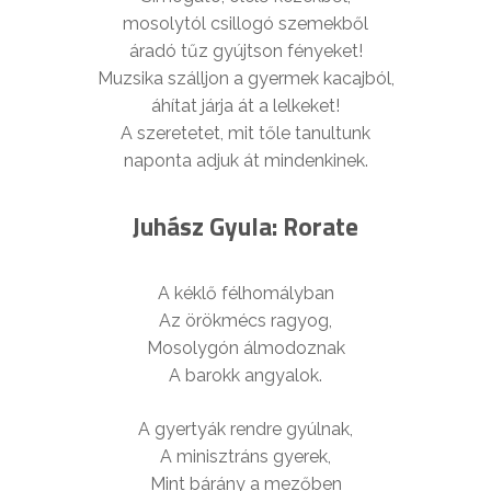
mosolytól csillogó szemekből
áradó tűz gyújtson fényeket!
Muzsika szálljon a gyermek kacajból,
áhítat járja át a lelkeket!
A szeretetet, mit tőle tanultunk
naponta adjuk át mindenkinek.
Juhász Gyula: Rorate
A kéklő félhomályban
Az örökmécs ragyog,
Mosolygón álmodoznak
A barokk angyalok.
A gyertyák rendre gyúlnak,
A minisztráns gyerek,
Mint bárány a mezőben