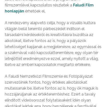
filmszemlével kapcsolatos részletek a
Faludi Film
honlapján
érhetőek el.
A rendezvény alapvető célja, hogy a vizuális kultúra
világán belül teremtő párbeszédet indítson el
társadalmi kérdésekről és kreativitásra buzdítsa az
alkotókat, illetve fontos az is, hogy a pályázók
lehetőséget kapjanak a megjelenésre, az egymással és
a szakmával való kapcsolatteremtésre, egy olyan tér
létrejöttét eredményezve ezzel, amely nyitott a világ,
illetve az emberi kapcsolatok megtartó értékeire.
A Faludi Nemzetközi Filmszemle és Fotópályázat
szervezőinek fontos, hogy értékes alkotásokat
mutassanak be, illetve fontos az is, hogy ők maguk is
hozzájáruljanak az értékteremtéshez. Ezért a tavaly
elindított videósorozat folytatásaként idén olyan
alkotókat kértek arra, hogy beszéljenek a fesztivállal