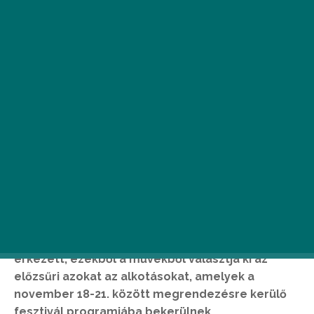
Október 19-én lezárult a 23. Faludi Nemzetközi
Filmszemle és Fotópályázat nevezése. Az idei
fesztiválra 368 filmes és 100 fotós pályázat
érkezett, ezekből a művekből választja ki az
előzsűri azokat az alkotásokat, amelyek a
november 18-21. között megrendezésre kerülő
fesztivál programjába bekerülnek.