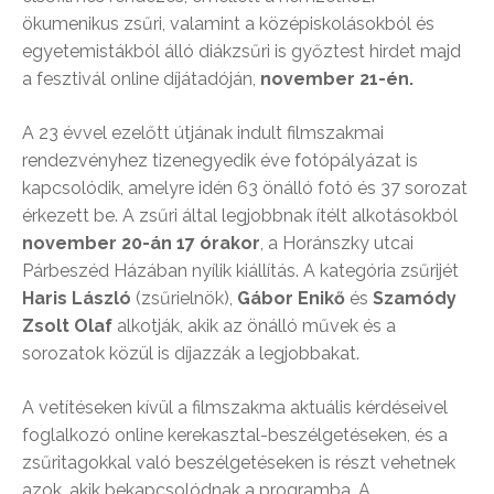
ökumenikus zsűri, valamint a középiskolásokból és
egyetemistákból álló diákzsűri is győztest hirdet majd
a fesztivál online díjátadóján,
november 21-én.
A 23 évvel ezelőtt útjának indult filmszakmai
rendezvényhez tizenegyedik éve fotópályázat is
kapcsolódik, amelyre idén 63 önálló fotó és 37 sorozat
érkezett be. A zsűri által legjobbnak ítélt alkotásokból
november 20-án 17 órakor
, a Horánszky utcai
Párbeszéd Házában nyílik kiállítás. A kategória zsűrijét
Haris László
(zsűrielnök),
Gábor Enikő
és
Szamódy
Zsolt Olaf
alkotják, akik az önálló művek és a
sorozatok közül is díjazzák a legjobbakat.
A vetítéseken kívül a filmszakma aktuális kérdéseivel
foglalkozó online kerekasztal-beszélgetéseken, és a
zsűritagokkal való beszélgetéseken is részt vehetnek
azok, akik bekapcsolódnak a programba. A