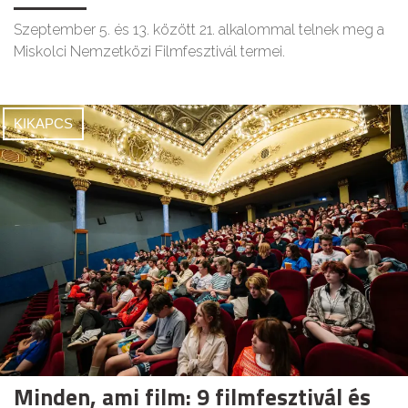
Szeptember 5. és 13. között 21. alkalommal telnek meg a
Miskolci Nemzetközi Filmfesztivál termei.
KIKAPCS
Minden, ami film: 9 filmfesztivál és