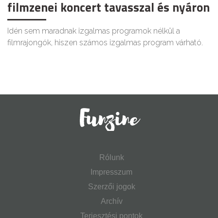
filmzenei koncert tavasszal és nyáron
Idén sem maradnak izgalmas programok nélkül a
filmrajongók, hiszen számos izgalmas program várható.
Rólunk
Impresszum
Szerzői jogok
Archív
Terjesztési pontok