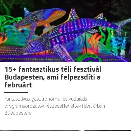
15+ fantasztikus téli fesztivál
Budapesten, ami felpezsdíti a
februárt
Fantasztikus gasztronómiai és kulturális
programsorozatok részesei lehettek februárban
Budapesten.