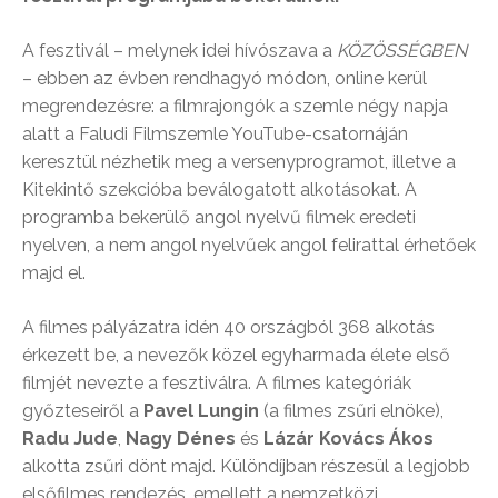
A fesztivál – melynek idei hívószava a
KÖZÖSSÉGBEN
– ebben az évben rendhagyó módon, online kerül
megrendezésre: a filmrajongók a szemle négy napja
alatt a Faludi Filmszemle YouTube-csatornáján
keresztül nézhetik meg a versenyprogramot, illetve a
Kitekintő szekcióba beválogatott alkotásokat. A
programba bekerülő angol nyelvű filmek eredeti
nyelven, a nem angol nyelvűek angol felirattal érhetőek
majd el.
A filmes pályázatra idén 40 országból 368 alkotás
érkezett be, a nevezők közel egyharmada élete első
filmjét nevezte a fesztiválra. A filmes kategóriák
győzteseiről a
Pavel Lungin
(a filmes zsűri elnöke),
Radu Jude
,
Nagy Dénes
és
Lázár Kovács Ákos
alkotta zsűri dönt majd. Különdíjban részesül a legjobb
elsőfilmes rendezés, emellett a nemzetközi