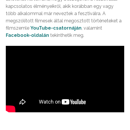
kapcsolatos élményeikről, akik korábban egy vagy
több alkalommal már neveztek a fesztiválra. A
megszólított filmesek által megosztott történeteket a
filmszemle
YouTube-csatornáján
, valamint
Facebook-oldalán
tekinthetik meg.