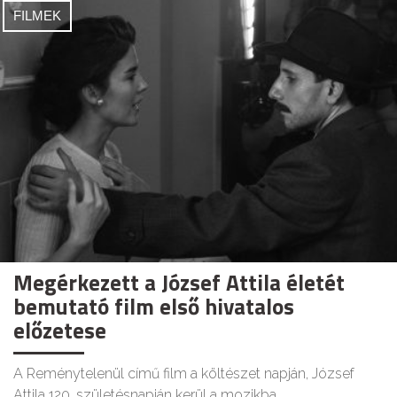
FILMEK
Megérkezett a József Attila életét
bemutató film első hivatalos
előzetese
A Reménytelenül című film a költészet napján, József
Attila 120. születésnapján kerül a mozikba.