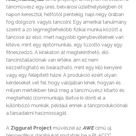
táncművész egy üres, belvárosi üzlethelyiségben öt
napon keresztül, hétfőtől péntekig, napi négy órában
fog dolgozni, vagyis táncolni. Egy amerikai tanulmány
szerint a 20 legmegterhelőbb fizikai munka között a
táncosé az első, mert nagyobb igénybevételnek van
kitéve, mint egy építőmunkás, egy tűzoltó vagy egy
fitneszedző. A kirakaton át megtekinthető, élő
táncinstallációnak van értéke, ám ez nem
kézzelfogható és beárazható, mint egy kiló kenyéré
vagy egy felépített házé. A produkció ezért olyan
kérdéseket vet fel, hogy valójában kinek, hogyan és
milyen mértékben térül meg a táncművész kitartó és
megterhelő izommunkája, illetve ki dönti el a
különböző munkák, például ennek a táncprodukciónak
a társadalmi hasznosságát.
A
Ziggurat Project
művészei az
AWE
című új,
térspecifikus darabjukat mutatják be a PLACCC