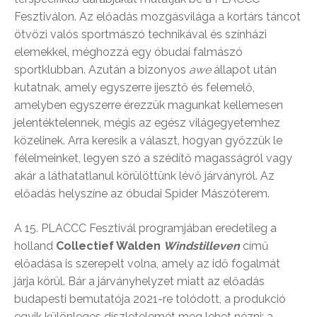
Fesztiválon. Az előadás mozgásvilága a kortárs táncot
ötvözi valós sportmászó technikával és színházi
elemekkel, méghozzá egy óbudai falmászó
sportklubban. Azután a bizonyos
awe
állapot után
kutatnak, amely egyszerre ijesztő és felemelő,
amelyben egyszerre érezzük magunkat kellemesen
jelentéktelennek, mégis az egész világegyetemhez
közelinek. Arra keresik a választ, hogyan győzzük le
félelmeinket, legyen szó a szédítő magasságról vagy
akár a láthatatlanul körülöttünk lévő járványról. Az
előadás helyszíne az óbudai Spider Mászóterem.
A 15. PLACCC Fesztivál programjában eredetileg a
holland
Collectief Walden
Windstilleven
című
előadása is szerepelt volna, amely az idő fogalmát
járja körül. Bár a járványhelyzet miatt az előadás
budapesti bemutatója 2021-re tolódott, a produkció
egyik különleges díszletelemét meg lehet nézni: a