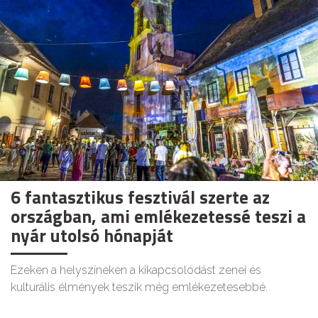
6 fantasztikus fesztivál szerte az
országban, ami emlékezetessé teszi a
nyár utolsó hónapját
Ezeken a helyszíneken a kikapcsolódást zenei és
kulturális élmények teszik még emlékezetesebbé.