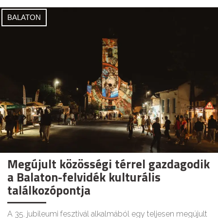
BALATON
Megújult közösségi térrel gazdagodik
a Balaton-felvidék kulturális
találkozópontja
A 35. jubileumi fesztivál alkalmából egy teljesen megújult