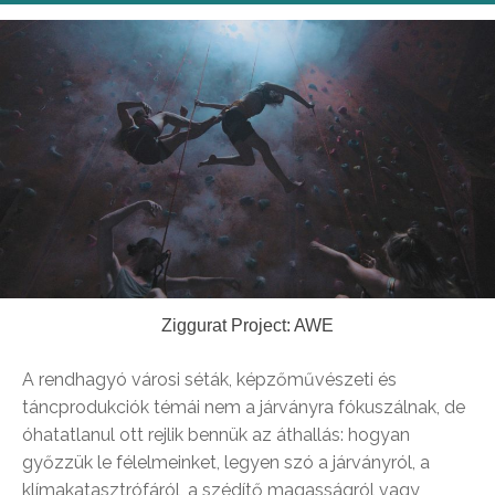
Ziggurat Project: AWE
A rendhagyó városi séták, képzőművészeti és
táncprodukciók témái nem a járványra fókuszálnak, de
óhatatlanul ott rejlik bennük az áthallás: hogyan
győzzük le félelmeinket, legyen szó a járványról, a
klímakatasztrófáról, a szédítő magasságról vagy