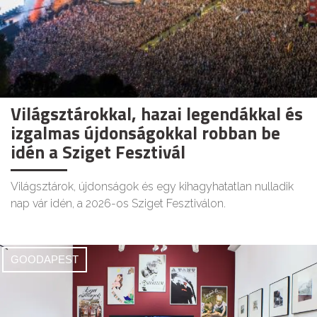
Világsztárokkal, hazai legendákkal és
izgalmas újdonságokkal robban be
idén a Sziget Fesztivál
Világsztárok, újdonságok és egy kihagyhatatlan nulladik
nap vár idén, a 2026-os Sziget Fesztiválon.
GOODAPEST