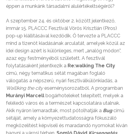
éppen a munkánk társadalmi alulértékeltségéről?
A szeptember 24. és október 2. között jelentkező,
immár 15. PLACCC Fesztivál Vörös Krisztián (Piros)
pop-up kiállításával kezdődik. Ő tervezte a PLACCC
mind a tizenöt kiadásának arculatát, amelyek közül az
idei design azért is különleges, mert „analóg módon”,
azaz egy festményéből született. A fesztivál
folytatásaként jelentkezik a
Re:walking The City
című, négy tematikus sétát magában foglaló
válogatás a népszerű, nyári fesztiválkülönkiadás, a
Wa(l)king the city
eseménysorozatból. A programban
Murányi Marcell
bogárhoteleket telepített, melyek a
feléledő város és a természet kapcsolatára utalnak.
Akik nyáron lemaradtak, most pótolhatják a
Bug
című
sétáját, amely a környezettudatosságra fókuszáló
megközelítést képviseli és maradandó nyomokat kíván
hagyni a városi térben.
Somló Dávid
Kicsengetés