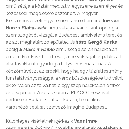
című sétája a köztér meditatív, egyszerre személyes és
közösségi megélésére ösztönöz. A Magyar
Képzőművészeti Egyetemen tanuló flamand
Ine van
Horen
Blaha-walk
című sétája a városi antropológia
szemszögéből vizsgálja Budapest ambivalens terét és
az azt meghatározó épületet,
Juhász Gergő Kaska
pedig
a
Make it visible
című sétája során hajléktalan
emberekről készít portrékat, amelyek sajátos public art
alkotásokként egy ideig a helyszínen maradnak. A
képzőművészt az érdekli, hogy ha egy tűzfalfestmény
turistalátványossággá, a város büszkeségévé tud válni,
akkor vajon azzá válhat-e egy szép hajléktalan ember
és a képmása. A séták során a PLACCC Fesztivál
partnere a Budapest titkait kutató, tematikus
városnéző sétákat szervező Imagine Budapest.
Különleges kísérletnek ígérkezik
Vass Imre
rész_munka_idő
című projektje, amelynek keretében a