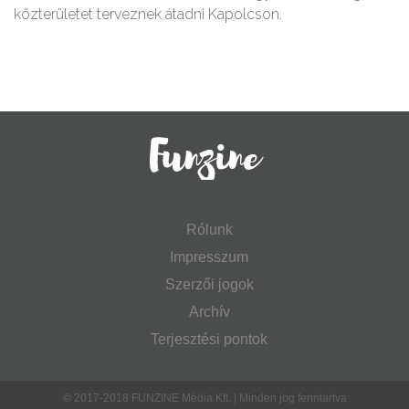
közterületet terveznek átadni Kapolcson.
Rólunk
Impresszum
Szerzői jogok
Archív
Terjesztési pontok
© 2017-2018 FUNZINE Média Kft. | Minden jog fenntartva