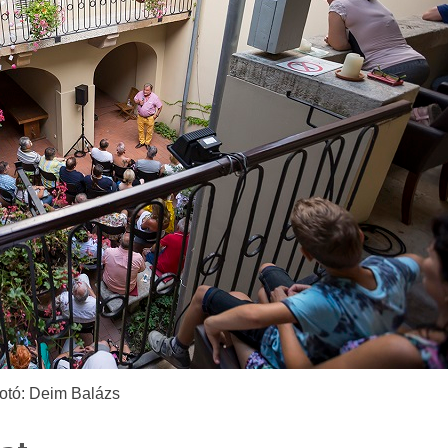
otó: Deim Balázs