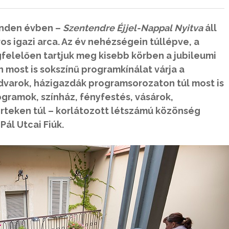
inden évben –
Szentendre Éjjel-Nappal Nyitva
áll
ros igazi arca. Az év nehézségein túllépve, a
felelően tartjuk meg kisebb körben a jubileumi
 most is sokszínű programkínálat várja a
dvarok, házigazdák programsorozaton túl most is
gramok, színház, fényfestés, vásárok,
certeken túl – korlátozott létszámú közönség
Pál Utcai Fiúk.