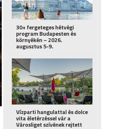
30+ fergeteges hétvégi
program Budapesten és
környékén – 2026.
augusztus 5-9.
Vízparti hangulattal és dolce
vita életérzéssel vár a
Városliget szívének rejtett