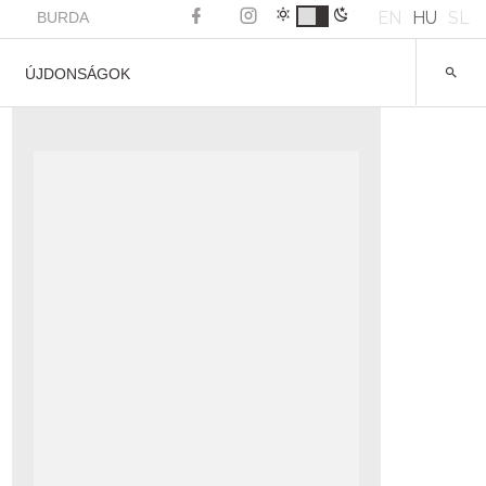
EN
HU
SL
BURDA
ÚJDONSÁGOK