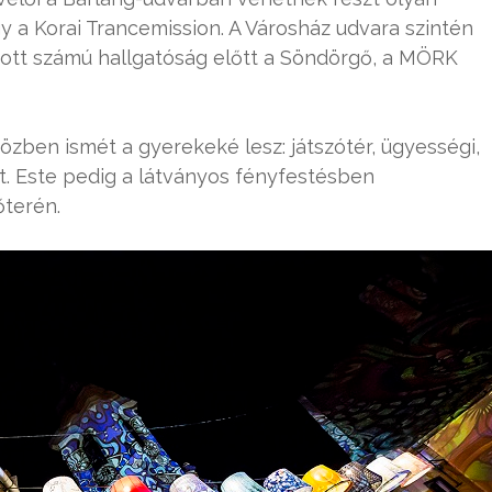
y a Korai Trancemission. A Városház udvara szintén
zott számú hallgatóság előtt a Söndörgő, a MÖRK
özben ismét a gyerekeké lesz: játszótér, ügyességi,
. Este pedig a látványos fényfestésben
őterén.