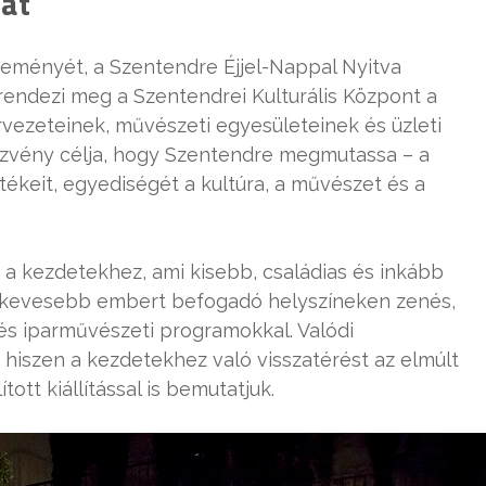
at
eményét, a Szentendre Éjjel-Nappal Nyitva
endezi meg a Szentendrei Kulturális Központ a
ervezeteinek, művészeti egyesületeinek és üzleti
ezvény célja, hogy Szentendre megmutassa – a
tékeit, egyediségét a kultúra, a művészet és a
 a kezdetekhez, ami kisebb, családias és inkább
 kevesebb embert befogadó helyszíneken zenés,
- és iparművészeti programokkal. Valódi
 hiszen a kezdetekhez való visszatérést az elmúlt
ott kiállítással is bemutatjuk.