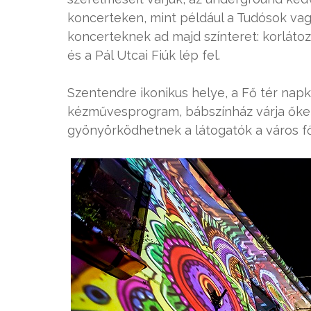
koncerteken, mint például a Tudósok vag
koncerteknek ad majd színteret: korláto
és a Pál Utcai Fiúk lép fel.
Szentendre ikonikus helye, a Fő tér napk
kézművesprogram, bábszínház várja őket
gyönyörködhetnek a látogatók a város f