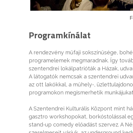
F
Programkínálat
A rendezvény műfaji sokszínűsége, boh
programelemek megmaradnak. Így továbbra
szentendrei lokálpatrióták a Házak, udv
A látogatók nemcsak a szentendrei udva
az ott lakókkal, a műhely-, üzlettulajdon
programokon megismerhetik munkájukat,
A Szentendrei Kulturális Központ mint h
gasztro workshopokat, borkóstolással egy
stand-up comedy előadást szervez. A N
szerelmeseit várjuk, az underground ked