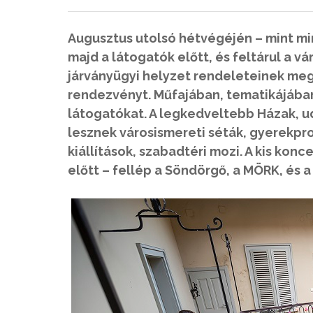
Augusztus utolsó hétvégéjén – mint m
majd a látogatók előtt, és feltárul a vá
járványügyi helyzet rendeleteinek meg
rendezvényt. Műfajában, tematikájában
látogatókat. A legkedveltebb Házak, u
lesznek városismereti séták, gyerekpro
kiállítások, szabadtéri mozi. A kis kon
előtt – fellép a Söndörgő, a MÖRK, és a 