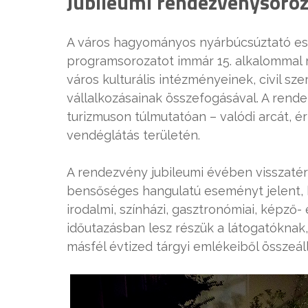
Jubileumi rendezvénysoroz
A város hagyományos nyárbúcsúztató es
programsorozatot immár 15. alkalommal r
város kulturális intézményeinek, civil sz
vállalkozásainak összefogásával. A rend
turizmuson túlmutatóan – valódi arcát, ér
vendéglátás területén.
A rendezvény jubileumi évében visszatér
bensőséges hangulatú eseményt jelent,
irodalmi, színházi, gasztronómiai, képző
időutazásban lesz részük a látogatóknak,
másfél évtized tárgyi emlékeiből összeállít