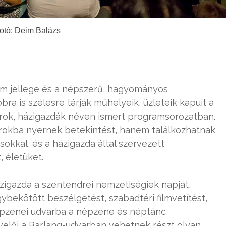
otó: Deim Balázs
ém jellege és a népszerű, hagyományos
 is szélesre tárják műhelyeik, üzleteik kapuit a
arok, házigazdák néven ismert programsorozatban.
rokba nyernek betekintést, hanem találkozhatnak
osokkal, és a házigazda által szervezett
 életüket.
ázigazda a szentendrei nemzetiségiek napját,
bekötött beszélgetést, szabadtéri filmvetítést,
épzenei udvarba a népzene és néptánc
velői a Barlang-udvarban vehetnek részt olyan