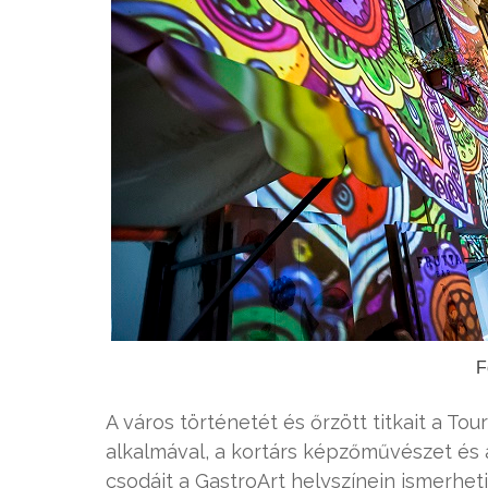
F
A város történetét és őrzött titkait a Tou
alkalmával, a kortárs képzőművészet és
csodáit a GastroArt
helyszínein ismerhet