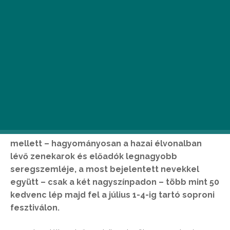
A Telekom VOLT – az erős nemzetközi felhozatal
mellett – hagyományosan a hazai élvonalban
lévő zenekarok és előadók legnagyobb
seregszemléje, a most bejelentett nevekkel
együtt – csak a két nagyszínpadon – több mint 50
kedvenc lép majd fel a július 1-4-ig tartó soproni
fesztiválon.