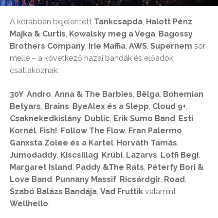
A korábban bejelentett
Tankcsapda
,
Halott Pénz
,
Majka & Curtis
,
Kowalsky meg a Vega
,
Bagossy
Brothers
Company
,
Irie Maffia
,
AWS
,
Supernem
sor
mellé – a következő hazai bandák és előadók
csatlakoznak:
30Y
,
Andro
,
Anna & The Barbies
,
Bëlga
,
Bohemian
Betyars
,
Brains
,
ByeAlex és a Slepp
,
Cloud 9+
,
Csaknekedkislány
,
Dublic
,
Erik Sumo Band
,
Esti
Kornél
,
Fish!
,
Follow The Flow
,
Fran Palermo
,
Ganxsta Zolee és a Kartel
,
Horváth Tamás
,
Jumodaddy
,
Kiscsillag
,
Krúbi
,
Lazarvs
,
Lotfi Begi
,
Margaret Island
,
Paddy &The Rats
,
Péterfy Bori &
Love Band
,
Punnany Massif
,
Ricsárdgír
,
Road
,
Szabó Balázs Bandája
,
Vad Fruttik
valamint
Wellhello
.