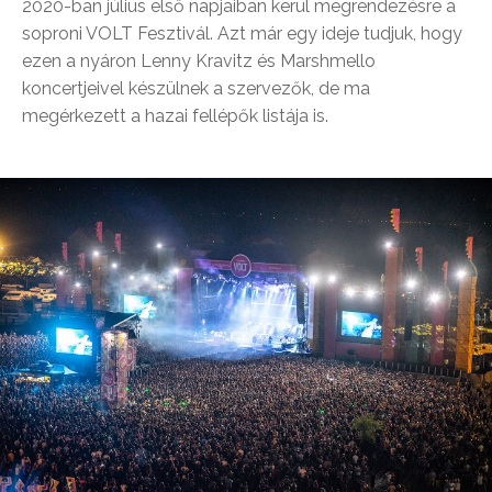
2020-ban július első napjaiban kerül megrendezésre a
soproni VOLT Fesztivál. Azt már egy ideje tudjuk, hogy
ezen a nyáron Lenny Kravitz és Marshmello
koncertjeivel készülnek a szervezők, de ma
megérkezett a hazai fellépők listája is.