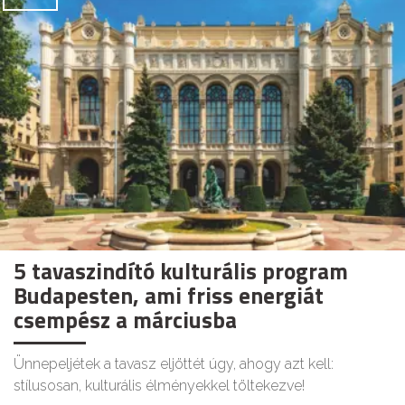
5 tavaszindító kulturális program
Budapesten, ami friss energiát
csempész a márciusba
Ünnepeljétek a tavasz eljöttét úgy, ahogy azt kell:
stílusosan, kulturális élményekkel töltekezve!