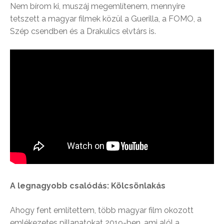
Nem bírom ki, muszáj megemlítenem, mennyire
tetszett a magyar filmek közül a Guerilla, a FOMO, a
Szép csendben és a Drakulics elvtárs is.
A legnagyobb csalódás: Kölcsönlakás
Ahogy fent említettem, több magyar film okozott
emlékezetes pillanatokat 2019-ben, ami alól a