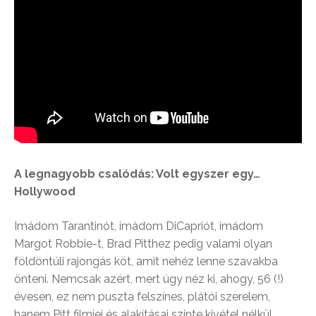
A legnagyobb csalódás: Volt egyszer egy…
Hollywood
Imádom Tarantinót, imádom DiCapriót, imádom
Margot Robbie-t, Brad Pitthez pedig valami olyan
földöntúli rajongás köt, amit nehéz lenne szavakba
önteni. Nemcsak azért, mert úgy néz ki, ahogy, 56 (!)
évesen, ez nem puszta felszínes, plátói szerelem,
hanem Pitt filmjei és alakításai szinte kivétel nélkül