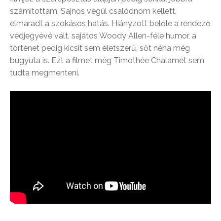
számítottam. Sajnos végül csalódnom kellett,
elmaradt a szokásos hatás. Hiányzott belőle a rendező
védjegyévé vált, sajátos Woody Allen-féle humor, a
történet pedig kicsit sem életszerű, sőt néha még
bugyuta is. Ezt a filmet még Timothée Chalamet sem
tudta megmenteni.