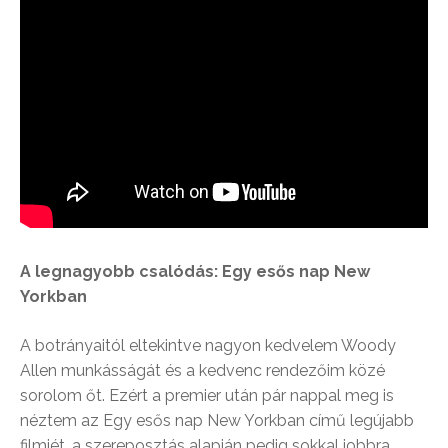
A legnagyobb csalódás: Egy esős nap New
Yorkban
A botrányaitól eltekintve nagyon kedvelem Woody
Allen munkásságát és a kedvenc rendezőim közé
sorolom őt. Ezért a premier után pár nappal meg is
néztem az Egy esős nap New Yorkban című legújabb
filmjét, a szereposztás alapján pedig sokkal jobbra