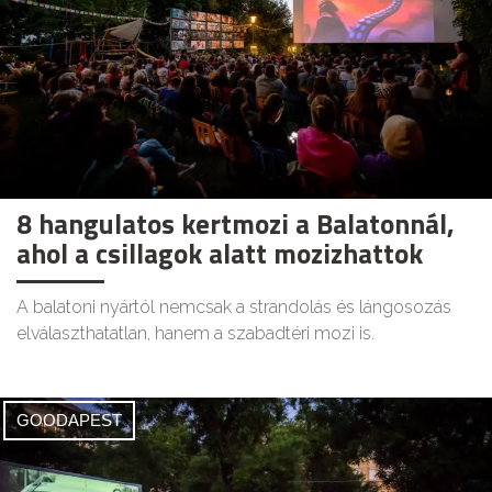
8 hangulatos kertmozi a Balatonnál,
ahol a csillagok alatt mozizhattok
A balatoni nyártól nemcsak a strandolás és lángosozás
elválaszthatatlan, hanem a szabadtéri mozi is.
GOODAPEST