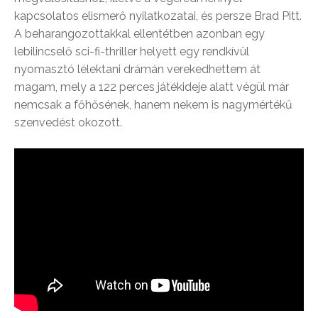
kapcsolatos elismerő nyilatkozatai, és persze Brad Pitt.
A beharangozottakkal ellentétben azonban egy
lebilincselő sci-fi-thriller helyett egy rendkívül
nyomasztó lélektani drámán verekedhettem át
magam, mely a 122 perces játékideje alatt végül már
nemcsak a főhősének, hanem nekem is nagymértékű
szenvedést okozott.