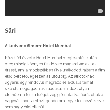
Sári
A kedvenc filmem: Hotel Mumbai
Közel fél évvel a Hotel Mumbai megtekintése után
még mindig könnyen felidézem magamban azt az
érzést, ami a moziszékben ülve uralkodott rajtam a film
első percétől egészen az utolsóig. Az alkotóknak
ugyanis egy rendkívül megrázó és aktuális témát
sikerült megragadniuk, ráadásul mindezt olyan
élethűen, a feszültséget végig fenntartva ábrázolták a
nagyvásznon, ami azt gondolom, egyetlen nézői szívet
sem hagy érintetlenül.