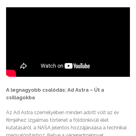
A legnagyobb csalódás: Ad Astra – Út a
csillagokba
Az Ad Astra személyében minden adott volt az év
filmjéhez: izgalmas történet a földönkívüli élet
kutatásáról, a NASA jelentős hozzájárulása a technikai
megvalósításhoz, illetve a végeredménnyel