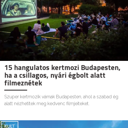
15 hangulatos kertmozi Budapesten,
ha a csillagos, nyári égbolt alatt
filmeznétek
Szuper kertmozik várnak Budapesten, ahol a szabad ég
alatt nézhetitek meg kedvenc filmjeiteket.
KULT