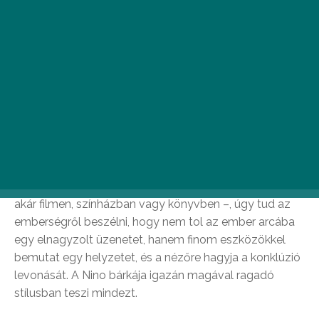
Dolli:
A kedvenc filmem: Nino bárkája
Idén igyekeztem minél több (régi és új) magyar filmet
megnézni, melyek közül több emlékezetes pillanatokat
okozott. Ilyen volt például Miklauzic Bence 60 perces
vígjátéka, a Nino bárkája, amelyet december 3-án, a
fogyatékosok világnapján mutattak be a Duna TV-n.
Engem mindig magával ragad, mikor egy történet –
akár filmen, színházban vagy könyvben –, úgy tud az
emberségről beszélni, hogy nem tol az ember arcába
egy elnagyzolt üzenetet, hanem finom eszközökkel
bemutat egy helyzetet, és a nézőre hagyja a konklúzió
levonását. A Nino bárkája igazán magával ragadó
stílusban teszi mindezt.