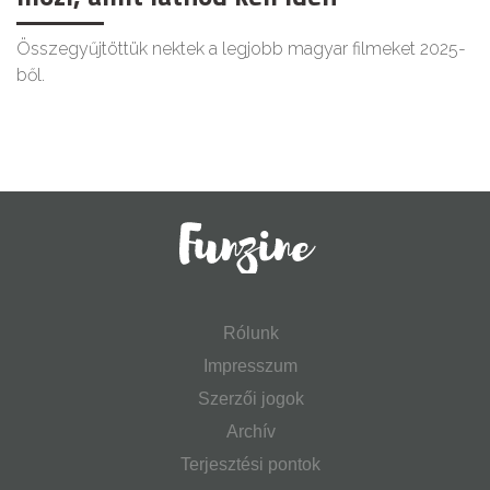
Összegyűjtöttük nektek a legjobb magyar filmeket 2025-
ből.
Rólunk
Impresszum
Szerzői jogok
Archív
Terjesztési pontok