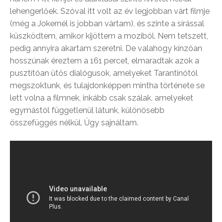
lehengerlőek. Szóval itt volt az év legjobban várt filmje
(még a Jokernél is jobban vártam), és szinte a sírással
küszködtem, amikor kijöttem a moziból. Nem tetszett,
pedig annyira akartam szeretni. De valahogy kínzóan
hosszúnak éreztem a 161 percet, elmaradtak azok a
pusztítóan ütős dialógusok, amelyeket Tarantinótól
megszoktunk, és tulajdonképpen mintha története se
lett volna a filmnek, inkább csak szálak, amelyeket
egymástól függetlenül látunk, különösebb
összefüggés nélkül. Úgy sajnáltam.