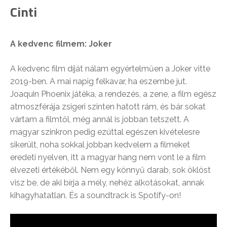
Cinti
A kedvenc filmem: Joker
A kedvenc film díját nálam egyértelműen a Joker vitte
2019-ben. A mai napig felkavar, ha eszembe jut.
Joaquin Phoenix játéka, a rendezés, a zene, a film egész
atmoszférája zsigeri szinten hatott rám, és bár sokat
vártam a filmtől, még annál is jobban tetszett. A
magyar szinkron pedig ezúttal egészen kivételesre
sikerült, noha sokkal jobban kedvelem a filmeket
eredeti nyelven, itt a magyar hang nem vont le a film
élvezeti értékéből. Nem egy könnyű darab, sok öklöst
visz be, de aki bírja a mély, nehéz alkotásokat, annak
kihagyhatatlan. És a soundtrack is Spotify-on!