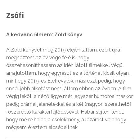
Zsófi
A kedvenc filmem: Zöld könyv
A Zöld könyvet még 2019 elején láttam, ezért újra
megnéztem az év vége felé is, hogy
összehasonlíthassam az idén látott filmekkel. Végül
arra jutottam, hogy egyrészt ez a történet kicsit olyan,
mint egy 2019-es Életrevalók, másrészt pedig, hogy
ennél jobb alkotást nem láttam ebben az évben. A film
végig leköti a néző figyelmét, egyszer humoros máskor
pedig drámai jelenetekkel és a két (nagyon szerethető)
főszereplő karakterfejlődésével. Habár sejteni lehet,
hogy merre halad a cselekmény, a lezárást valahogy
mégsem éreztem elcsépeltnek.