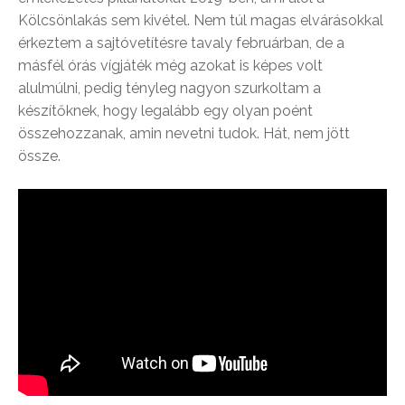
Kölcsönlakás sem kivétel. Nem túl magas elvárásokkal
érkeztem a sajtóvetítésre tavaly februárban, de a
másfél órás vígjáték még azokat is képes volt
alulmúlni, pedig tényleg nagyon szurkoltam a
készítőknek, hogy legalább egy olyan poént
összehozzanak, amin nevetni tudok. Hát, nem jött
össze.