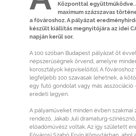
Központtal együttműködve. A 
maximum százszavas történ
a fővároshoz. A pályázat eredményhird
készült kiállítás megnyitójára az idei 
napján kerül sor.
A 100 szóban Budapest pályázat öt évvel
népszerűségnek örvend, amelyre minden
korosztályok képviselőitől. A fővárosho
legfeljebb 100 szavasak lehetnek, a kötő
egy futó gondolat vagy más asszociáció –
eredeti legyen.
A pályaműveket minden évben szakmai zsűr
rendező, Jakab Juli dramaturg-színésznő,
előadóművész voltak. Az így született e
Fővárosi Szabó Ervin Könyvtárban, ahol 