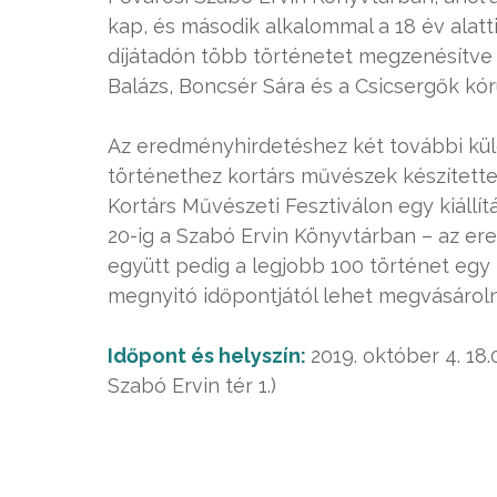
kap, és második alkalommal a 18 év alatti
díjátadón több történetet megzenésítve 
Balázs, Boncsér Sára és a Csicsergők kó
Az eredményhirdetéshez két további kül
történethez kortárs művészek készítette
Kortárs Művészeti Fesztiválon egy kiállí
20-ig a Szabó Ervin Könyvtárban – az er
együtt pedig a legjobb 100 történet egy
megnyitó időpontjától lehet megvásárol
Időpont és helyszín:
2019. október 4. 18
Szabó Ervin tér 1.)