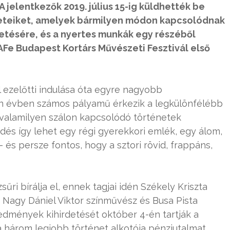
jelentkezők 2019. július 15-ig küldhették be
eteiket, amelyek bármilyen módon kapcsolódnak
etésére, és a nyertes munkák egy részéből
CAFe Budapest Kortárs Művészeti Fesztivál első
 ezelőtti indulása óta egyre nagyobb
 évben számos pályamű érkezik a legkülönfélébb
z valamilyen szálon kapcsolódó történetek
dés így lehet egy régi gyerekkori emlék, egy álom,
 és persze fontos, hogy a sztori rövid, frappáns,
i bírálja el, ennek tagjai idén Székely Kriszta
 Nagy Dániel Viktor színművész és Busa Pista
redmények kihirdetését október 4-én tartják a
a három legjobb történet alkotója pénzjutalmat