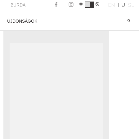
EN
HU
SL
BURDA
ÚJDONSÁGOK