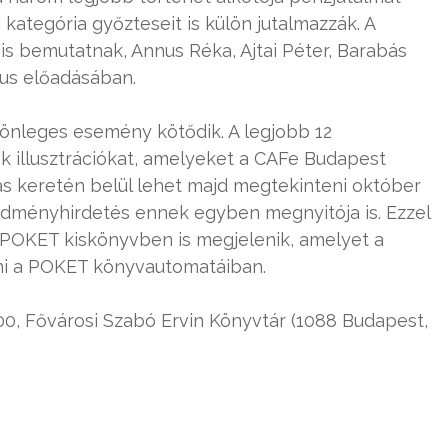
 kategória győzteseit is külön jutalmazzák. A
is bemutatnak, Annus Réka, Ajtai Péter, Barabás
rus előadásában.
önleges esemény kötődik. A legjobb 12
k illusztrációkat, amelyeket a CAFe Budapest
tás keretén belül lehet majd megtekinteni október
edményhirdetés ennek egyben megnyitója is. Ezzel
 POKET kiskönyvben is megjelenik, amelyet a
ni a POKET könyvautomatáiban.
.00, Fővárosi Szabó Ervin Könyvtár (1088 Budapest,