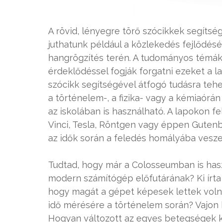
A rövid, lényegre törő szócikkek segít
juthatunk például a közlekedés fejlődés
hangrögzítés terén. A tudományos témák 
érdeklődéssel fogják forgatni ezeket a l
szócikk segítségével átfogó tudásra tehe
a történelem-, a fizika- vagy a kémiaórán
az iskolában is használható. A lapokon f
Vinci, Tesla, Röntgen vagy éppen Gutenbe
az idők során a feledés homályába vesze
Tudtad, hogy már a Colosseumban is haszn
modern számítógép előfutárának? Ki írta 
hogy magát a gépet képesek lettek voln
idő mérésére a történelem során? Vajon ki
Hogyan változott az egyes betegségek k