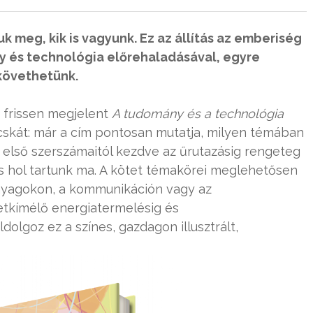
k meg, kik is vagyunk. Ez az állítás az emberiség
ny és technológia előrehaladásával, egyre
követhetünk.
frissen megjelent
A tudomány és a technológia
skát: már a cím pontosan mutatja, milyen témában
 első szerszámaitól kezdve az űrutazásig rengeteg
s hol tartunk ma. A kötet témakörei meglehetősen
anyagokon, a kommunikáción vagy az
tkímélő energiatermelésig és
olgoz ez a színes, gazdagon illusztrált,