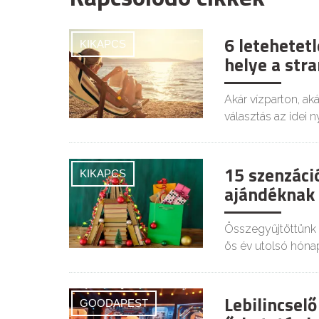
6 letehetet
KIKAPCS
helye a str
Akár vízparton, ak
választás az idei n
15 szenzáci
KIKAPCS
ajándéknak 
Összegyűjtöttünk 
ös év utolsó hónap
Lebilincsel
GOODAPEST