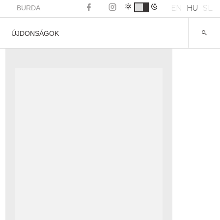
EN
HU
SL
BURDA
ÚJDONSÁGOK