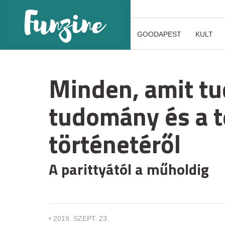
GOODAPEST
KULT
Minden, amit tud
tudomány és a t
történetéről
A parittyától a műholdig
•
2019. SZEPT. 23.