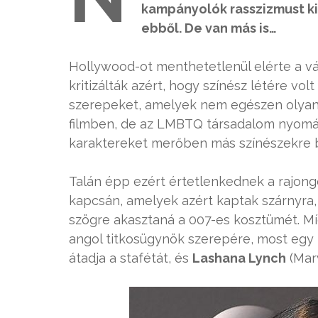
kampányolók rasszizmust kiá
ebből. De van más is…
Hollywood-ot menthetetlenül elérte a vá
kritizálták azért, hogy színész létére vol
szerepeket, amelyek nem egészen olyanok
filmben, de az LMBTQ társadalom nyomás
karaktereket merőben más színészekre b
Talán épp ezért értetlenkednek a rajong
kapcsán, amelyek azért kaptak szárnyra, 
szögre akasztaná a 007-es kosztümét. Mí
angol titkosügynök szerepére, most egy 
átadja a stafétát, és
Lashana Lynch
(Marv