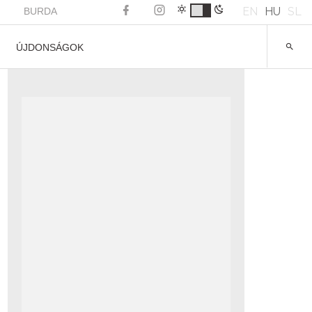
EN
HU
SL
BURDA
ÚJDONSÁGOK