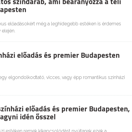
tos színdarab, ami bearanyozza a téli
dapesten
tikus előadásokért még a leghidegebb estéken is érdemes
 elején.
nházi előadás és premier Budapesten
 egy elgondolkodtató, vicces, vagy épp romantikus színházi
színházi előadás és premier Budapesten,
agyni idén ősszel
szi estéken remek kikapcsolódást nyújtanak ezek a