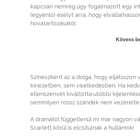
kapcsán nemrég úgy fogalmazott egy int
(egyenlő) esélyt arra, hogy elvállalhass
hovatartozásától.
Kövess b
Színészként az a dolga, hogy eljátsszon v
kinézetben, sem viselkedésben. Ha kedve 
ellenszenvét kiváltotta utóbbi kijelenté
semmilyen rossz szándék nem vezérelte,
A drámától függetlenül mi már nagyon vár
Scarlett körül is elcsitulnak a hullámok!