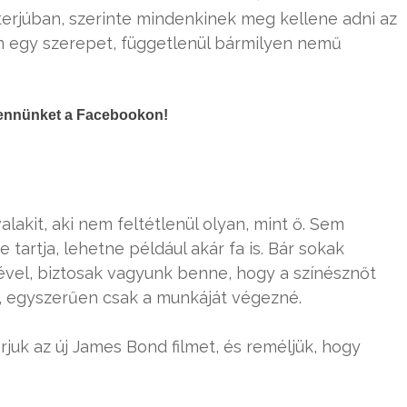
erjúban, szerinte mindenkinek meg kellene adni az
on egy szerepet, függetlenül bármilyen nemű
ennünket a Facebookon!
alakit, aki nem feltétlenül olyan, mint ő. Sem
tartja, lehetne például akár fa is. Bár sokak
sével, biztosak vagyunk benne, hogy a színésznőt
 egyszerűen csak a munkáját végezné.
juk az új James Bond filmet, és reméljük, hogy