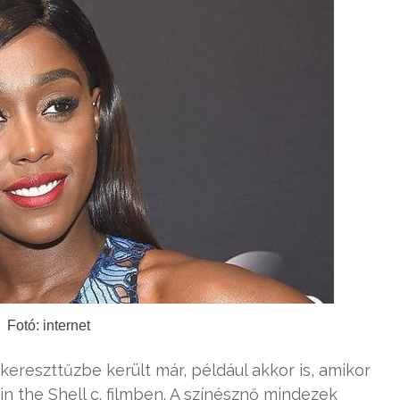
Fotó: internet
ereszttűzbe került már, például akkor is, amikor
 in the Shell c. filmben. A színésznő mindezek