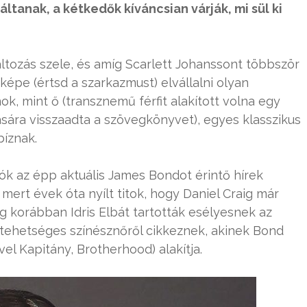
ltanak, a kétkedők kíváncsian várják, mi sül ki
ltozás szele, és amíg Scarlett Johanssont többször
t képe (értsd a szarkazmust) elvállalni olyan
, mint ő (transznemű férfit alakított volna egy
ára visszaadta a szövegkönyvet), egyes klasszikus
íznak.
ók az épp aktuális James Bondot érintő hírek
mert évek óta nyílt titok, hogy Daniel Craig már
g korábban Idris Elbát tartották esélyesnek az
tehetséges színésznőről cikkeznek, akinek Bond
el Kapitány, Brotherhood) alakítja.