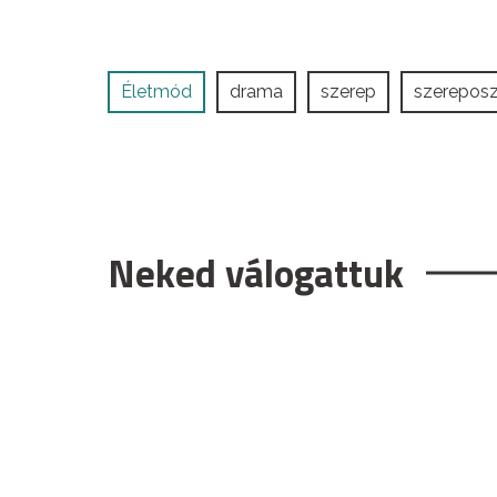
Életmód
drama
szerep
szereposz
Neked válogattuk