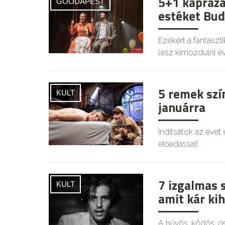
5+1 kápráza
GOODAPEST
estéket Bu
Ezekért a fantasz
lesz kimozdulni év
5 remek szí
KULT
januárra
Indítsátok az évet
előadással!
7 izgalmas 
KULT
amit kár kih
A hűvös, ködös, ő