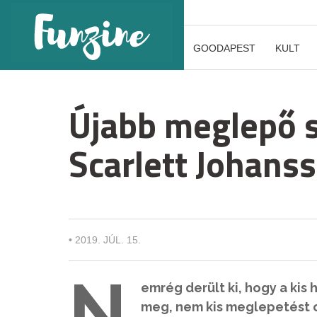
GOODAPEST
KULT
Újabb meglepő 
Scarlett Johans
•
2019. JÚL. 15.
N
emrég derült ki, hogy a kis
meg, nem kis meglepetést o