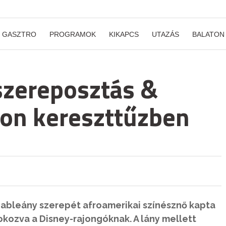
GASZTRO
PROGRAMOK
KIKAPCS
UTAZÁS
BALATON
szereposztás &
son kereszttűzben
 hableány szerepét afroamerikai színésznő kapta
kozva a Disney-rajongóknak. A lány mellett