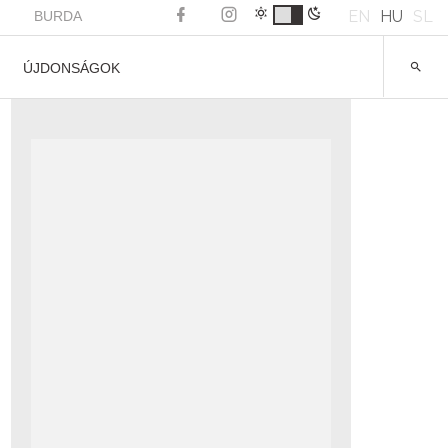
EN
HU
SL
BURDA
ÚJDONSÁGOK