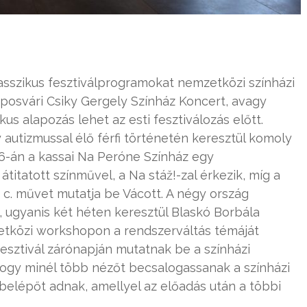
asszikus fesztiválprogramokat nemzetközi színházi
kaposvári Csiky Gergely Színház Koncert, avagy
us alapozás lehet az esti fesztiválozás előtt.
autizmussal élő férfi történetén keresztül komoly
 6-án a kassai Na Peróne Színház egy
titatott színművel, a Na stáž!-zal érkezik, míg a
 c. művet mutatja be Vácott. A négy ország
k, ugyanis két héten keresztül Blaskó Borbála
etközi workshopon a rendszerváltás témáját
fesztivál zárónapján mutatnak be a színházi
hogy minél több nézőt becsalogassanak a színházi
 belépőt adnak, amellyel az előadás után a többi