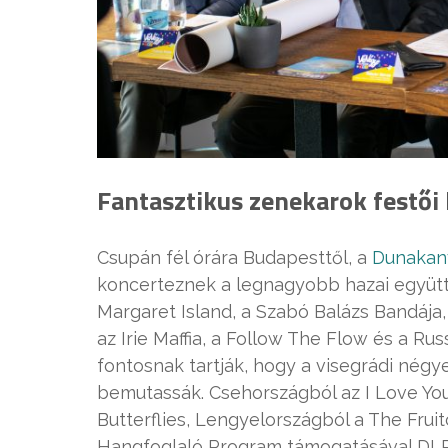
Fantasztikus zenekarok festői
Csupán fél órára Budapesttől, a
Dunakan
koncerteznek a legnagyobb hazai együttes
Margaret Island, a Szabó Balázs Bandája, a
az Irie Maffia, a Follow The Flow és a Rus
fontosnak tartják, hogy a visegrádi négye
bemutassák. Csehországból az I Love You
Butterflies, Lengyelországból a The Fru
Hangfoglaló Program támogatásával DLR