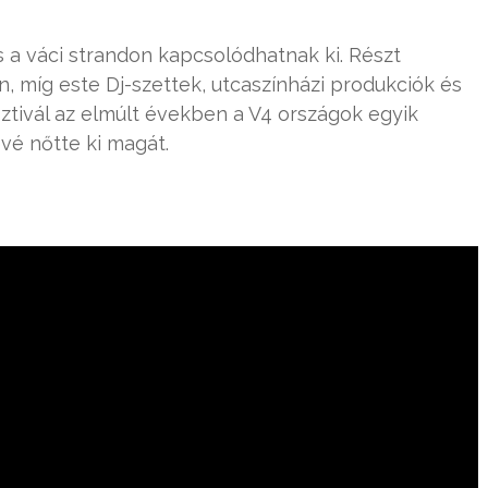
 a váci strandon kapcsolódhatnak ki. Részt
 míg este Dj-szettek, utcaszínházi produkciók és
sztivál az elmúlt években a V4 országok egyik
vé nőtte ki magát.