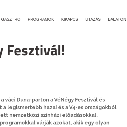
GASZTRO
PROGRAMOK
KIKAPCS
UTAZÁS
BALATON
y Fesztivál!
a váci Duna-parton a VéNégy Fesztivál és
ött a legismertebb hazai és a V4-es országokból
lett nemzetközi színházi előadásokkal,
programokkal várják azokat, akik egy olyan