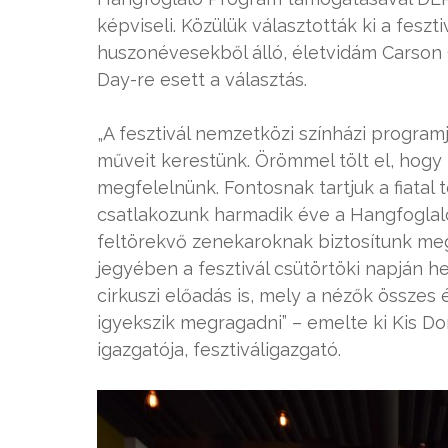
képviseli. Közülük választották ki a feszti
huszonévesekből álló, életvidám Carson C
Day-re esett a választás.
„A fesztivál nemzetközi színházi program
műveit kerestünk. Örömmel tölt el, hogy
megfelelnünk. Fontosnak tartjuk a fiatal 
csatlakozunk harmadik éve a Hangfogla
feltörekvő zenekaroknak biztosítunk me
jegyében a fesztivál csütörtöki napján 
cirkuszi előadás is, mely a nézők össz
igyekszik megragadni” – emelte ki Kis D
igazgatója, fesztiváligazgató.