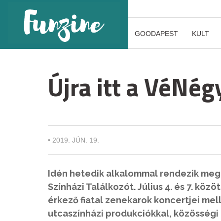
GOODAPEST
KULT
Újra itt a VéNég
•
2019. JÚN. 19.
Idén hetedik alkalommal rendezik meg 
Színházi Találkozót. Július 4. és 7. köz
érkező fiatal zenekarok koncertjei mel
utcaszínházi produkciókkal, közösségi 