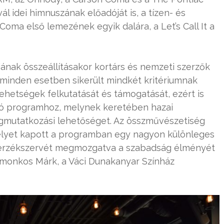
vál idei himnuszának előadóját is, a tízen- és
oma első lemezének egyik dalára, a Let’s Call It a
jának összeállításakor kortárs és nemzeti szerzők
 minden esetben sikerült mindkét kritériumnak
tehetségek felkutatását és támogatását, ezért is
ló programhoz, melynek keretében hazai
gmutatkozási lehetőséget. Az összművészetiség
helyet kapott a programban egy nagyon különleges
es érzékszervét megmozgatva a szabadság élményét
omonkos Márk, a Váci Dunakanyar Színház