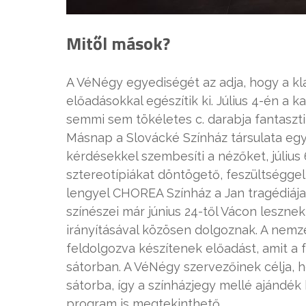
Mitől mások?
A VéNégy egyediségét az adja, hogy a kl
előadásokkal egészítik ki. Július 4-én a 
semmi sem tökéletes c. darabja fantasztik
Másnap a Slovácké Színház társulata egy 
kérdésekkel szembesíti a nézőket, július
sztereotípiákat döntögető, feszültséggel á
lengyel CHOREA Színház a Jan tragédiája
színészei már június 24-től Vácon leszne
irányításával közösen dolgoznak. A nemz
feldolgozva készítenek előadást, amit a 
sátorban. A VéNégy szervezőinek célja, 
sátorba, így a színházjegy mellé ajándék
program is megtekinthető.