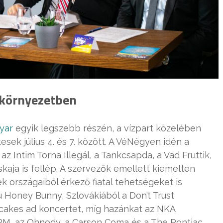
 környezetben
yar
egyik legszebb részén, a vízpart közelében
ek július 4. és 7. között. A VéNégyen idén a
z Intim Torna Illegál, a Tankcsapda, a Vad Fruttik,
skaja is fellép. A szervezők emellett kiemelten
k országaiból érkező fiatal tehetségeket is
 Honey Bunny, Szlovákiából a Don’t Trust
itcakes ad koncertet, míg hazánkat az NKA
M, az Ohnody, a Carson Coma és a The Pontiac