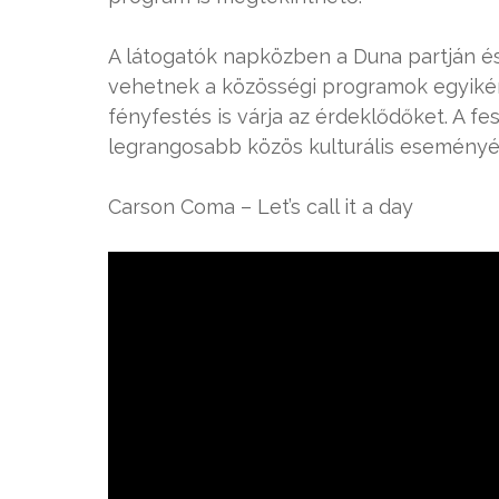
A látogatók napközben a Duna partján és
vehetnek a közösségi programok egyikén,
fényfestés is várja az érdeklődőket. A fe
legrangosabb közös kulturális eseményé
Carson Coma – Let’s call it a day