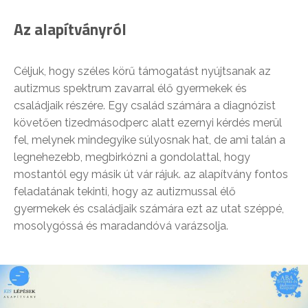
Az alapítványról
Céljuk, hogy széles körű támogatást nyújtsanak az
autizmus spektrum zavarral élő gyermekek és
családjaik részére. Egy család számára a diagnózist
követően tizedmásodperc alatt ezernyi kérdés merül
fel, melynek mindegyike súlyosnak hat, de ami talán a
legnehezebb, megbirkózni a gondolattal, hogy
mostantól egy másik út vár rájuk. az alapítvány fontos
feladatának tekinti, hogy az autizmussal élő
gyermekek és családjaik számára ezt az utat széppé,
mosolygóssá és maradandóvá varázsolja.