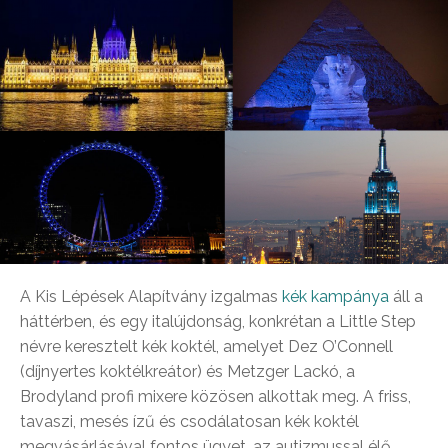
A Kis Lépések Alapítvány izgalmas
kék kampánya
áll a
háttérben, és egy italújdonság, konkrétan a Little Step
névre keresztelt kék koktél, amelyet Dez O’Connell
(díjnyertes koktélkreátor) és Metzger Lackó, a
Brodyland profi mixere közösen alkottak meg. A friss,
tavaszi, mesés ízű és csodálatosan kék koktél
megvásárlásával fontos ügyet, az autizmussal élő