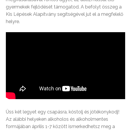
gyermekek fejlődését támogatod. A befolyt összeg a
Kis Lépések Alapítvány segítségével jut el a megfelelő
helyre.
Üss két legyet egy csapásra, kóstolj és jótékonykodj!
Az alábbi helyeken alkoholos és alkoholmentes
formájában április 1-7 között ismerkedhetsz meg a