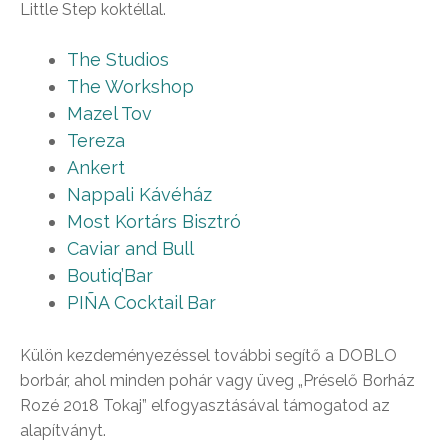
Little Step koktéllal.
The Studios
The Workshop
Mazel Tov
Tereza
Ankert
Nappali Kávéház
Most Kortárs Bisztró
Caviar and Bull
Boutiq’Bar
PIÑA Cocktail Bar
Külön kezdeményezéssel további segítő a DOBLO
borbár, ahol minden pohár vagy üveg „Préselő Borház
Rozé 2018 Tokaj” elfogyasztásával támogatod az
alapítványt.