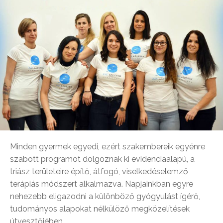
Minden gyermek egyedi, ezért szakembereik egyénre
szabott programot dolgoznak ki evidenciaalapú, a
triász területeire építő, átfogó, viselkedéselemző
terápiás módszert alkalmazva. Napjainkban egyre
nehezebb eligazodni a különböző gyógyulást ígérő,
tudományos alapokat nélkülöző megközelítések
útvesztőjében.