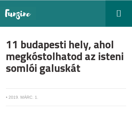
11 budapesti hely, ahol
megkóstolhatod az isteni
somlói galuskát
•
2019. MÁRC. 1.