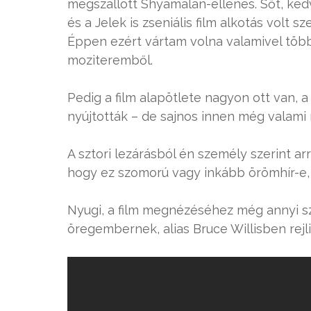
megszállott Shyamalan-ellenes. Sőt, ked
és a Jelek is zseniális film alkotás volt
Éppen ezért vártam volna valamivel több
moziteremből.
Pedig a film alapötlete nagyon ott van, 
nyújtották – de sajnos innen még valami 
A sztori lezárásból én személy szerint ar
hogy ez szomorú vagy inkább örömhír-e, 
Nyugi, a film megnézéséhez még annyi s
öregembernek, alias Bruce Willisben rejli