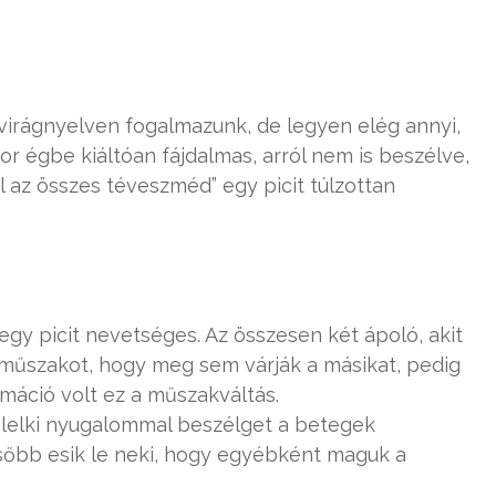
 virágnyelven fogalmazunk, de legyen elég annyi,
r égbe kiáltóan fájdalmas, arról nem is beszélve,
l az összes téveszméd” egy picit túlzottan
gy picit nevetséges. Az összesen két ápoló, akit
műszakot, hogy meg sem várják a másikat, pedig
máció volt ez a műszakváltás.
 lelki nyugalommal beszélget a betegek
ésőbb esik le neki, hogy egyébként maguk a