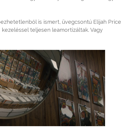
zhetetlenből is ismert, üvegcsontú Elijah Price
s kezeléssel teljesen leamortizáltak. Vagy