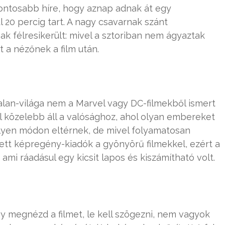
gfontosabb híre, hogy aznap adnak át egy
ül 20 percig tart. A nagy csavarnak szánt
k félresikerült: mivel a sztoriban nem ágyaztak
 a nézőnek a film után.
alan-világa nem a Marvel vagy DC-filmekből ismert
 közelebb áll a valósághoz, ahol olyan embereket
ilyen módon eltérnek, de mivel folyamatosan
ett képregény-kiadók a gyönyörű filmekkel, ezért a
ami ráadásul egy kicsit lapos és kiszámítható volt.
y megnézd a filmet, le kell szögezni, nem vagyok