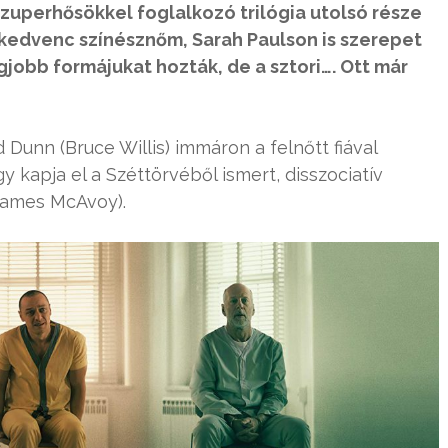
szuperhősökkel foglalkozó trilógia utolsó része
a kedvenc színésznőm, Sarah Paulson is szerepet
gjobb formájukat hozták, de a sztori…. Ott már
unn (Bruce Willis) immáron a felnőtt fiával
gy kapja el a Széttörvéből ismert, disszociatív
James McAvoy).