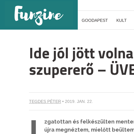
GOODAPEST
KULT
Ide jól jött voln
szupererő – ÜVE
TEGDES PÉTER
•
2019. JAN. 22.
I
zgatottan és felkészülten mentem
újra megnéztem, mielőtt beültem 