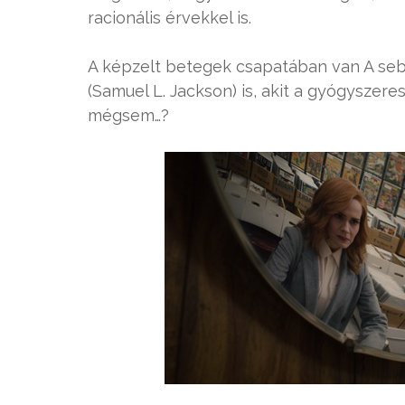
racionális érvekkel is.
A képzelt betegek csapatában van A sebe
(Samuel L. Jackson) is, akit a gyógyszere
mégsem…?