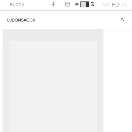
EN
HU
SL
BURDA
ÚJDONSÁGOK