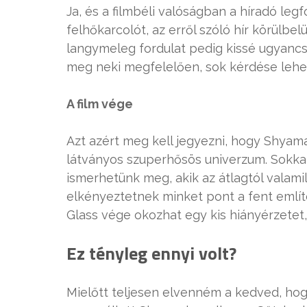
Ja, és a filmbéli valóságban a híradó le
felhőkarcolót, az erről szóló hír körülbel
langymeleg fordulat pedig kissé ugyancsa
meg neki megfelelően, sok kérdése lehet
A film vége
Azt azért meg kell jegyezni, hogy Shyam
látványos szuperhősös univerzum. Sokkal
ismerhetünk meg, akik az átlagtól valam
elkényeztetnek minket pont a fent említ
Glass vége okozhat egy kis hiányérzetet, 
Ez tényleg ennyi volt?
Mielőtt teljesen elvenném a kedved, hog