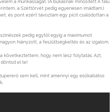
velem a munkásságát. (A bukásnak minősített A falu
 szerintem, a Széttörvét pedig egyenesen imádtam.)
et, és pont ezért távoztam egy picit csalódottan a
a színészek pedig egytől egyig a maximumot
nagyon hiányzott, a feszültségkeltés és az izgalom.
ra következtettem, hogy nem lesz folytatás. Azt,
döntsd el te!
zupererő sem kell, mint amennyi egy esőkabátos
k.