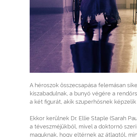
A héroszok összecsapása felemásan sikerü
kiszabadulnak, a bunyó végére a rendőrsé
a két figurát, akik szuperhősnek képzeli
Ekkor kerülnek Dr. Ellie Staple (Sarah Pa
a téveszméjükből, mivel a doktornő szeri
maguknak, hogy eltérnek az átlagtól, 