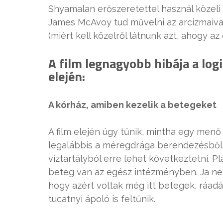
Shyamalan erőszeretettel használ közeli 
James McAvoy tud művelni az arcizmaiva
(miért kell közelről látnunk azt, ahogy a
A film legnagyobb hibája a log
elején:
A kórház, amiben kezelik a betegeket
A film elején úgy tűnik, mintha egy me
legalábbis a méregdrága berendezésből 
víztartályból erre lehet következtetni. P
beteg van az egész intézményben. Ja nem
hogy azért voltak még itt betegek, ráad
tucatnyi ápoló is feltűnik.