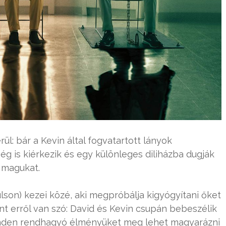
l: bár a Kevin által fogvatartott lányok
g is kiérkezik és egy különleges diliházba dugják
k magukat.
ulson) kezei közé, aki megpróbálja kigyógyítani őket
nt erről van szó: David és Kevin csupán bebeszélik
minden rendhagyó élményüket meg lehet magyarázni