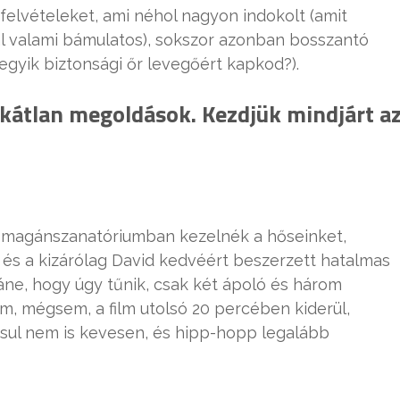
felvételeket, ami néhol nagyon indokolt (amit
l valami bámulatos), sokszor azonban bosszantó
z egyik biztonsági őr levegőért kapkod?).
ikátlan megoldások. Kezdjük mindjárt a
nő magánszanatóriumban kezelnék a hőseinket,
és a kizárólag David kedvéért beszerzett hatalmas
láne, hogy úgy tűnik, csak két ápoló és három
, mégsem, a film utolsó 20 percében kiderül,
ásul nem is kevesen, és hipp-hopp legalább