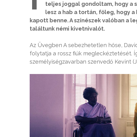
teljes joggal gondoltam, hogy a 
lesz a hab a tortán, főleg, hogy 
kapott benne. A színészek valóban a le
találtunk némi kivetnivalót.
Az Üvegben A sebezhetetlen hőse, David D
folytatja a rossz fiúk megleckéztetését. Í
személyiségzavarban szenvedő Kevint (