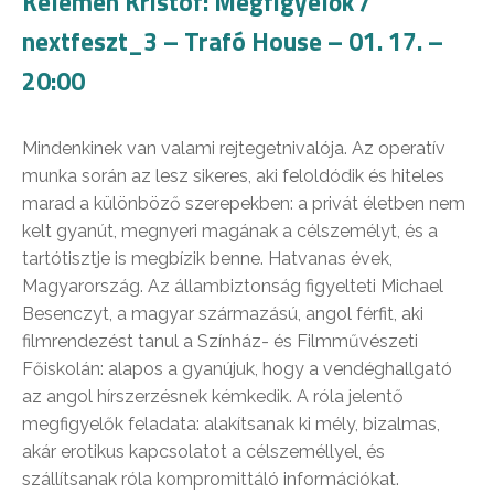
Kelemen Kristóf: Megfigyelők /
nextfeszt_3 – Trafó House – 01. 17. –
20:00
Mindenkinek van valami rejtegetnivalója. Az operatív
munka során az lesz sikeres, aki feloldódik és hiteles
marad a különböző szerepekben: a privát életben nem
kelt gyanút, megnyeri magának a célszemélyt, és a
tartótisztje is megbízik benne. Hatvanas évek,
Magyarország. Az állambiztonság figyelteti Michael
Besenczyt, a magyar származású, angol férfit, aki
filmrendezést tanul a Színház- és Filmművészeti
Főiskolán: alapos a gyanújuk, hogy a vendéghallgató
az angol hírszerzésnek kémkedik. A róla jelentő
megfigyelők feladata: alakítsanak ki mély, bizalmas,
akár erotikus kapcsolatot a célszeméllyel, és
szállítsanak róla kompromittáló információkat.