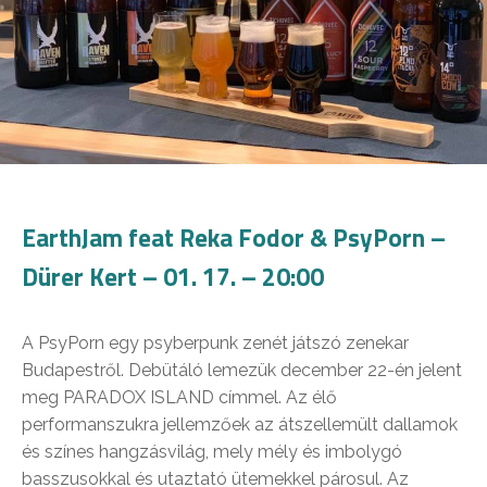
EarthJam feat Reka Fodor & PsyPorn –
Dürer Kert – 01. 17. – 20:00
A PsyPorn egy psyberpunk zenét játszó zenekar
Budapestről. Debütáló lemezük december 22-én jelent
meg PARADOX ISLAND címmel. Az élő
performanszukra jellemzőek az átszellemült dallamok
és színes hangzásvilág, mely mély és imbolygó
basszusokkal és utaztató ütemekkel párosul. Az