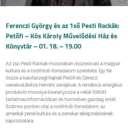
Ferenczi György és az 1ső Pesti Rackák:
Petőfi – Kós Károly Művelődési Ház és
Könyvtár – 01. 18. – 19.00
Az 1ső Pesti Rackák műsorában összeolvad a magyar
kultúra és a rock’n’roll-forradalom szeretete. Így fér
össze a kalotaszegi hajnali Petőfi és Gérecz
verseivel,illetve Hendrix zenéjével. A rendkívül energikus
produkció mosolya bearanyozza a velük töltött
tartalmas,információban és humorban gazdag estét.
Számos ponton utal a rock’n’roll-forradalom, az
amerikai zenei kultúra és a zenekar elképzeléseinek
kapcsolatára.