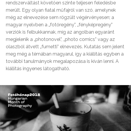
rendszerváltást követően szinte teljesen feledésbe
merült. Egy olyan fiatal műfajról van szó, amelynek
még az elnevezése sem rögzült végérvényesen; a
magyar nyelvben a „fotóregény”, „fényképregény”
verziók is felbukkannak, míg az angolban egyaránt
megjelenik a „photonovel”, „photo comics” vagy az
olaszból átvett „fumetti” elnevezés. Kutatás sem jelent
meg még a témában magyarul, így a kiállítás egyben a
további tanulmányok megalapozása is kíván lenni. A
kiállítás ingyenes látogatható.