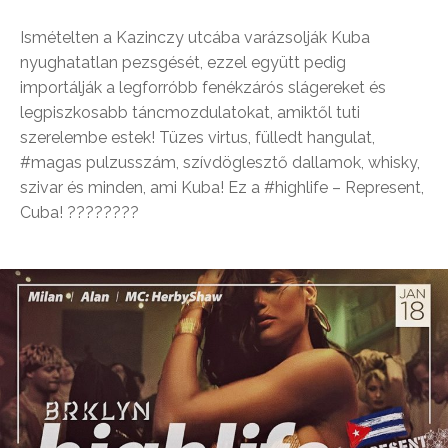
Ismételten a Kazinczy utcába varázsolják Kuba
nyughatatlan pezsgését, ezzel együtt pedig
importálják a legforróbb fenékzárós slágereket és
legpiszkosabb táncmozdulatokat, amiktől tuti
szerelembe estek! Tüzes virtus, fülledt hangulat,
#magas pulzusszám, szívdöglesztő dallamok, whisky,
szivar és minden, ami Kuba! Ez a #highlife – Represent,
Cuba! ????????