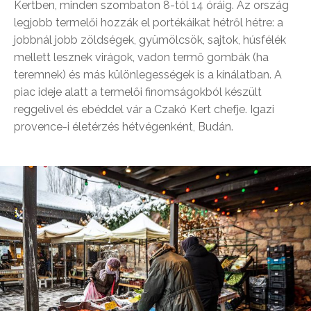
Kertben, minden szombaton 8-tól 14 óráig. Az ország
legjobb termelői hozzák el portékáikat hétről hétre: a
jobbnál jobb zöldségek, gyümölcsök, sajtok, húsfélék
mellett lesznek virágok, vadon termő gombák (ha
teremnek) és más különlegességek is a kínálatban. A
piac ideje alatt a termelői finomságokból készült
reggelivel és ebéddel vár a Czakó Kert chefje. Igazi
provence-i életérzés hétvégenként, Budán.