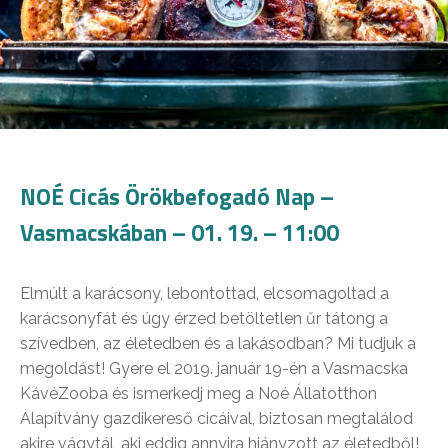
NOÉ Cicás Örökbefogadó Nap –
Vasmacskában – 01. 19. – 11:00
Elmúlt a karácsony, lebontottad, elcsomagoltad a
karácsonyfát és úgy érzed betöltetlen űr tátong a
szívedben, az életedben és a lakásodban? Mi tudjuk a
megoldást! Gyere el 2019. január 19-én a Vasmacska
KávéZooba és ismerkedj meg a Noé Állatotthon
Alapítvány gazdikereső cicáival, biztosan megtalálod
akire vágytál, aki eddig annyira hiányzott az életedből!