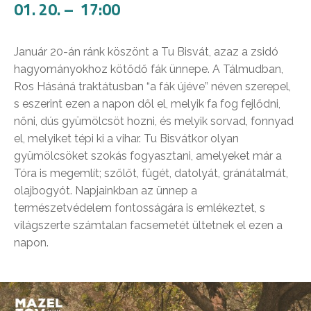
01. 20. – 17:00
Január 20-án ránk köszönt a Tu Bisvát, azaz a zsidó
hagyományokhoz kötődő fák ünnepe. A Tálmudban,
Ros Hásáná traktátusban “a fák újéve” néven szerepel,
s eszerint ezen a napon dől el, melyik fa fog fejlődni,
nőni, dús gyümölcsöt hozni, és melyik sorvad, fonnyad
el, melyiket tépi ki a vihar. Tu Bisvátkor olyan
gyümölcsöket szokás fogyasztani, amelyeket már a
Tóra is megemlít; szőlőt, fügét, datolyát, gránátalmát,
olajbogyót. Napjainkban az ünnep a
természetvédelem fontosságára is emlékeztet, s
világszerte számtalan facsemetét ültetnek el ezen a
napon.