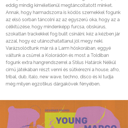
eddig mindig kíméletlenül megtáncoltatott minket.
Annak, hogy harmadszorra is ködös szemekkel fogunk
az első sorban táncolni az az egyszerű oka, hogy az a
célkitűzése, hogy mindenképp furcsa, obskúrus,
szokatlan trackekkel fog bulit csinálni, kéz a kézben jár
azzal, hogy ez utánozhatatlanul jól megy neki.
Varázsolódtunk már rá a Larm hőskorában, eggyé
váltunk a csűrrel a Kolorádón és most a Toldiban
fogunk extra hangrendszerrel a Stílus Határok Nélkül
című játékában részt venni és sütkérezni a house, afro,
tribal, dub, italo, new wave, techno, disco és ki tudja
még milyen egzotikus dárgakövek fényében.