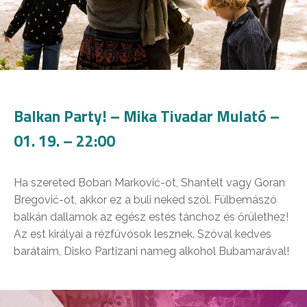
Balkan Party! – Mika Tivadar Mulató –
01. 19. – 22:00
Ha szereted Boban Marković-ot, Shantelt vagy Goran
Bregović-ot, akkor ez a buli neked szól. Fülbemászó
balkán dallamok az egész estés tánchoz és őrülethez!
Az est királyai a rézfúvósok lesznek. Szóval kedves
barátaim, Disko Partizani nameg alkohol Bubamarával!