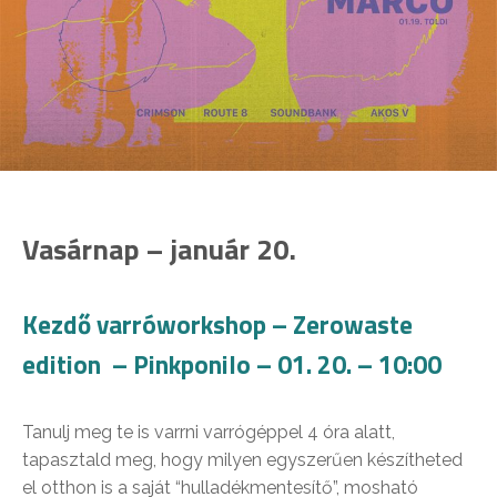
Vasárnap – január 20.
Kezdő varróworkshop – Zerowaste
edition – Pinkponilo – 01. 20. – 10:00
Tanulj meg te is varrni varrógéppel 4 óra alatt,
tapasztald meg, hogy milyen egyszerűen készítheted
el otthon is a saját “hulladékmentesítő”, mosható