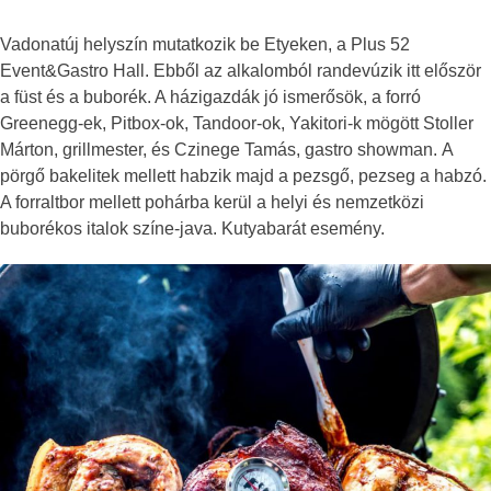
Vadonatúj helyszín mutatkozik be Etyeken, a Plus 52
Event&Gastro Hall. Ebből az alkalomból randevúzik itt először
a füst és a buborék. A házigazdák jó ismerősök, a forró
Greenegg-ek, Pitbox-ok, Tandoor-ok, Yakitori-k mögött Stoller
Márton, grillmester, és Czinege Tamás, gastro showman. A
pörgő bakelitek mellett habzik majd a pezsgő, pezseg a habzó.
A forraltbor mellett pohárba kerül a helyi és nemzetközi
buborékos italok színe-java. Kutyabarát esemény.