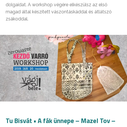
dolgaidat. A workshop végére elkészülsz az első
magad által készített vászontáskáddal és átlátszó
zsákoddal.
Tu Bisvát • A fák ünnepe – Mazel Tov –