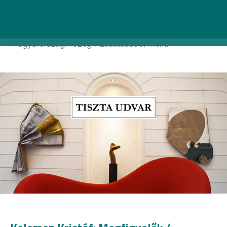
játékos párbeszédet. A Fashion Street gyönyörű
épülete világ vezető cégeknek ad otthont, a jelenlegi
kiállítással pedig egy periférián lévő, kelet-
magyarországi közeg vizualitásából merít.