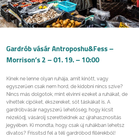
Gardrób vásár Antroposhu&Fess –
Morrison’s 2 – 01. 19. – 10:00
Kinek ne lenne olyan ruhája, amit kinőtt, vagy
egyszerűen csak nem hord, de kidobni nincs szíve?
Nincs más dolgotok, mint elvinni ezeket a ruhákat, de
vihettek cipőket, ékszereket, sőt táskákat is. A
gardróbvásár nagyszerű lehetőség, hogy kicsit
nézelődj, vásárolj szeretteidnek az újrahasznosítás
jegyében. Ki mondta, hogy csak új ruhákban lehetsz
divatos? Frissítsd fel a téli gardróbod fillérekből!