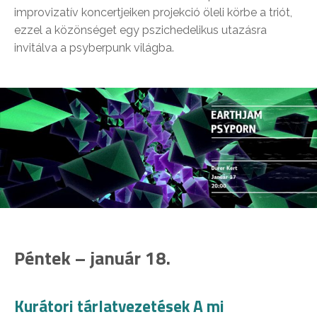
improvizatív koncertjeiken projekció öleli körbe a triót,
ezzel a közönséget egy pszichedelikus utazásra
invitálva a psyberpunk világba.
Péntek – január 18.
Kurátori tárlatvezetések A mi