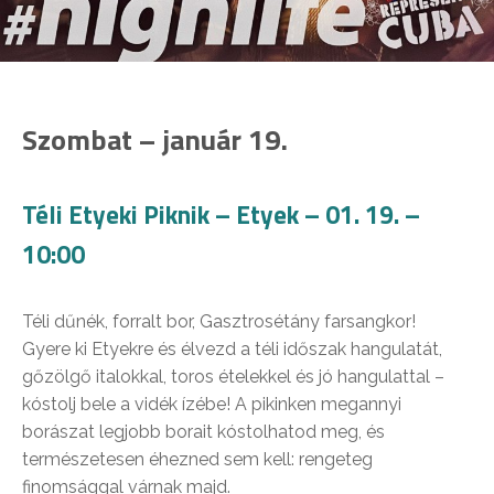
Szombat – január 19.
Téli Etyeki Piknik – Etyek – 01. 19. –
10:00
Téli dűnék, forralt bor, Gasztrosétány farsangkor!
Gyere ki Etyekre és élvezd a téli időszak hangulatát,
gőzölgő italokkal, toros ételekkel és jó hangulattal –
kóstolj bele a vidék ízébe! A pikinken megannyi
borászat legjobb borait kóstolhatod meg, és
természetesen éhezned sem kell: rengeteg
finomsággal várnak majd.