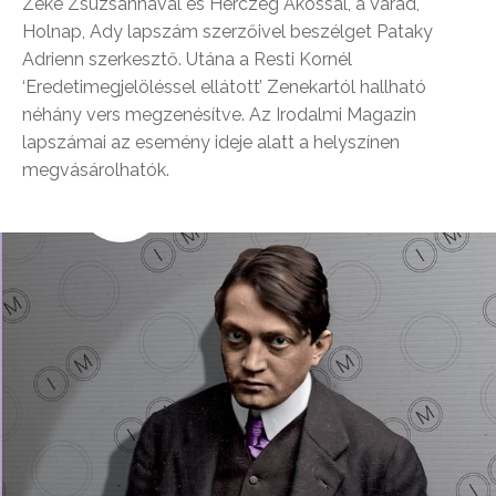
Zeke Zsuzsannával és Herczeg Ákossal, a Várad,
Holnap, Ady lapszám szerzőivel beszélget Pataky
Adrienn szerkesztő. Utána a Resti Kornél
‘Eredetimegjelöléssel ellátott’ Zenekartól hallható
néhány vers megzenésítve. Az Irodalmi Magazin
lapszámai az esemény ideje alatt a helyszínen
megvásárolhatók.