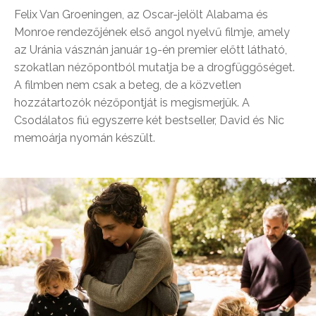
Felix Van Groeningen, az Oscar-jelölt Alabama és
Monroe rendezőjének első angol nyelvű filmje, amely
az Uránia vásznán január 19-én premier előtt látható,
szokatlan nézőpontból mutatja be a drogfüggőséget.
A filmben nem csak a beteg, de a közvetlen
hozzátartozók nézőpontját is megismerjük. A
Csodálatos fiú egyszerre két bestseller, David és Nic
memoárja nyomán készült.