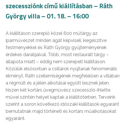
szecessziónk című kiállításban – Ráth
György villa – 01. 18. – 16:00
A kiállításon szereplő közel 600 műtárgy az
iparművészet minden ágát képviseli, kiegészítve
festményekkel és Ráth György gyűjteményének
érdekes darabjaival. Több, most restaurált tárgy –
állapota miatt – eddig nem szerepelt kiállításon.
Közülük elsősorban a csillárok nyújtanak fenomenális
élményt. Ráth szellemiségének megfelelően a villában
a régmúlt és a jelen alkotásai együtt lesznek jelen,
hiszen két kortárs üvegművész szecesszió-ihlette
művei szintén helyet kaptak a kiállítótérben. Terveink
szerint a soron következő időszaki kiállítások egyaránt
bemutatnak majd történeti és kortárs műalkotásokat
egyaránt.