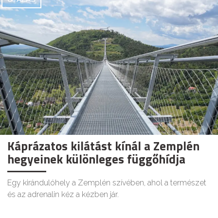
Káprázatos kilátást kínál a Zemplén
hegyeinek különleges függőhídja
Egy kirándulóhely a Zemplén szívében, ahol a természet
és az adrenalin kéz a kézben jár.