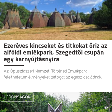
Ezeréves kincseket és titkokat őriz az
alföldi emlékpark, Szegedtől csupán
egy karnyújtásnyira
Az Ópusztaszeri Nemzeti Történeti Emlékpark
felejthetetlen élményeket tartogat az egész családnak.
ÚJDONSÁGOK