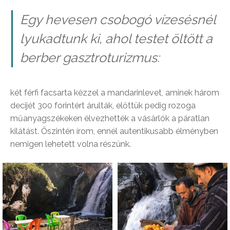
Egy hevesen csobogó vízesésnél
lyukadtunk ki, ahol testet öltött a
berber gasztroturizmus:
két férfi facsarta kézzel a mandarinlevet, aminek három
decijét 300 forintért árulták, előttük pedig rozoga
műanyagszékeken élvezhették a vásárlók a páratlan
kilátást. Őszintén írom, ennél autentikusabb élményben
nemigen lehetett volna részünk.