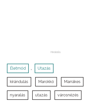
Életmód
Utazás
,
kirándulás
Marokkó
Marrákes
nyaralás
utazás
városnézés