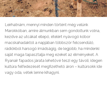
Leírhatnám, mennyi minden történt még velünk
Marokkóban, amire álmunkban sem gondoltunk volna,
kezdve az utcákat ellepő, ételért nyávogó kóbor
macskahadaktól a napjában többször felcsendülő,
rádiókból harsogó imádságig, de legjobb, ha mindenki
saját maga tapasztalja meg ezeket az élményeket. A
Ryanair fapados járata lehetővé teszi egy távoli, idegen
kultúra felfedezését megfizethető áron – kultúrsokk ide
vagy oda, vétek lenne kihagyni.