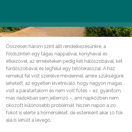
Összesen három szint állt rendelkezésünkre, a
földszinten egy tágas nappalival, konyhával és
étkezővel, az emeleteken pedig két hálószobával, két
fürdőszobával és legfelül egy tetőterasszal. A ház
remekül fel volt szerelve mindennel, amire szükségünk
lehetett, az egyetlen kivetnivaló, hogy nagyon magas
volt a páratartalom és nem volt fűtés – ez, gyanítom,
más riádokban sem jellemző –, ami napközben nem
okozott különösebb problémát, hiszen napon a 20
fokot is elérte a hőmérséklet, de esténként akár 10 fok
alá is lehűlt a levegő.