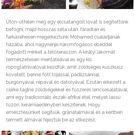
Úton-útfélen még egy elcsatangolt lovat is segítettünk
befogni, majd hosszas séta után, fáradtan és
farkaséhesen megérkeztünk Mohamed családjának
házába, ahol nagynénje háromfogásos ebéddel
fogadott minket a tetőteraszon. A királyi lakomát
természetesen mentateával és egy kis
ropogtatnivalóval kezdtük, amit zöldséges kuszkusz
követett, benne főtt tojással, padlizsánnal,
burgonyával, répával és datolyával. Ezután érkezett a
csirke tagine zöldségekkel és fűszeres lencsesalátával,
ami egy tradicionális észak-afrikai étel, melyet lassú
tűzön, kerámiaedényben készítenek. Hogy
emésztésünket segítsük, gránátalmával és a kertben
termett almával fejeztük be az étkezést.