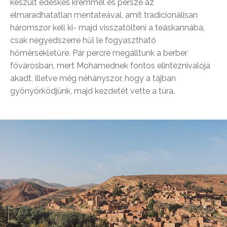
készült édeskés krémmel és persze az
elmaradhatatlan mentateával, amit tradicionálisan
háromszor kell ki- majd visszatölteni a teáskannába,
csak negyedszerre hűl le fogyasztható
hőmérsékletűre. Pár percre megálltunk a berber
fővárosban, mert Mohamednek fontos elintéznivalója
akadt, illetve még néhányszor, hogy a tájban
gyönyörködjünk, majd kezdetét vette a túra.