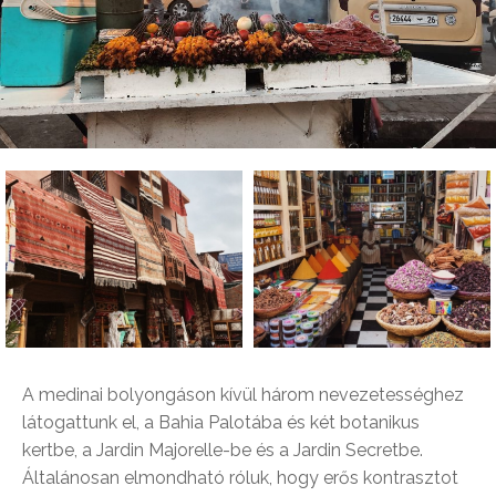
A medinai bolyongáson kívül három nevezetességhez
látogattunk el, a Bahia Palotába és két botanikus
kertbe, a Jardin Majorelle-be és a Jardin Secretbe.
Általánosan elmondható róluk, hogy erős kontrasztot