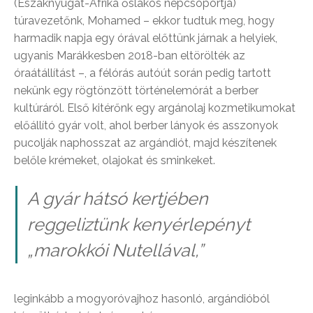
(Északnyugat-Afrika őslakos népcsoportja)
túravezetőnk, Mohamed – ekkor tudtuk meg, hogy
harmadik napja egy órával előttünk járnak a helyiek,
ugyanis Marákkesben 2018-ban eltörölték az
óraátállítást –, a félórás autóút során pedig tartott
nekünk egy rögtönzött történelemórát a berber
kultúráról. Első kitérőnk egy argánolaj kozmetikumokat
előállító gyár volt, ahol berber lányok és asszonyok
pucolják naphosszat az argándiót, majd készítenek
belőle krémeket, olajokat és sminkeket.
A gyár hátsó kertjében
reggeliztünk kenyérlepényt
„marokkói Nutellával,”
leginkább a mogyoróvajhoz hasonló, argándióból