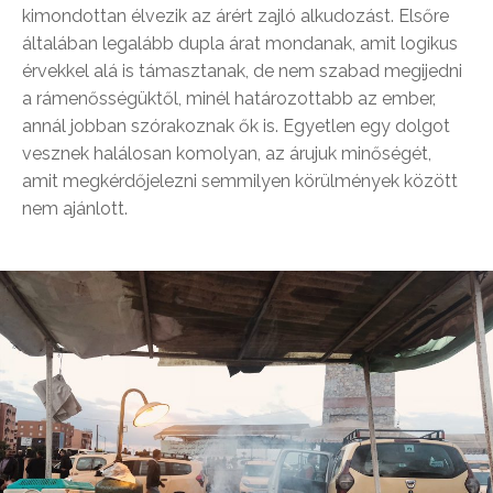
kimondottan élvezik az árért zajló alkudozást. Elsőre
általában legalább dupla árat mondanak, amit logikus
érvekkel alá is támasztanak, de nem szabad megijedni
a rámenősségüktől, minél határozottabb az ember,
annál jobban szórakoznak ők is. Egyetlen egy dolgot
vesznek halálosan komolyan, az árujuk minőségét,
amit megkérdőjelezni semmilyen körülmények között
nem ajánlott.