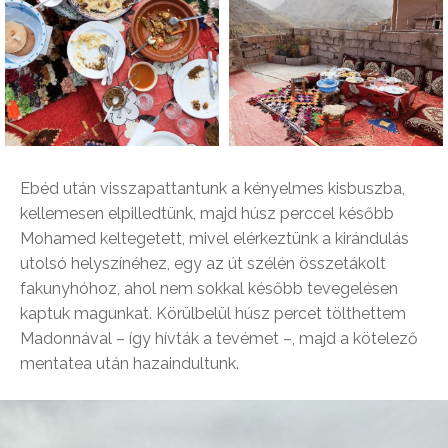
Ebéd után visszapattantunk a kényelmes kisbuszba,
kellemesen elpilledtünk, majd húsz perccel később
Mohamed keltegetett, mivel elérkeztünk a kirándulás
utolsó helyszínéhez, egy az út szélén összetákolt
fakunyhóhoz, ahol nem sokkal később tevegelésen
kaptuk magunkat. Körülbelül húsz percet tölthettem
Madonnával – így hívták a tevémet –, majd a kötelező
mentatea után hazaindultunk.