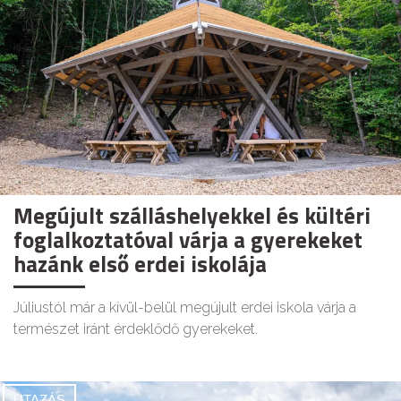
Megújult szálláshelyekkel és kültéri
foglalkoztatóval várja a gyerekeket
hazánk első erdei iskolája
Júliustól már a kívül-belül megújult erdei iskola várja a
természet iránt érdeklődő gyerekeket.
UTAZÁS