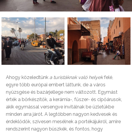
Ahogy közeledtünk
a turistáknak való helyek
felé,
egyre több európai embert láttunk, de a város
nyüzsgése és bazárjellege nem változott. Egymást
érték a bőrkészítők, a kerámia-, fűszer- és cipőárusok,
akik egymással versengve invitálnak be üzletükbe
minden arra járót. A legtöbben nagyon kedvesek és
érdeklődők, szívesen mesélnek a portékájukról, amire
rendszerint nagyon büszkék, és fontos, hogy