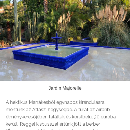
Jardin Majorelle
A hektikus Marrákesből egynapos kirándulásra
mentünk az Atlasz-hegységbe. A túrát az Airbnb
élménykeresőjében találtuk és körülbelül 30 euróba
került. Reggel kisbusszal értünk jött a berber