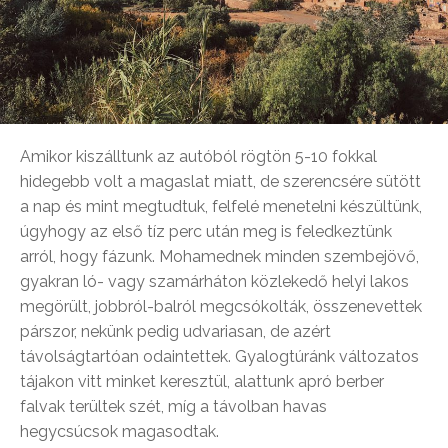
Amikor kiszálltunk az autóból rögtön 5-10 fokkal
hidegebb volt a magaslat miatt, de szerencsére sütött
a nap és mint megtudtuk, felfelé menetelni készültünk,
úgyhogy az első tíz perc után meg is feledkeztünk
arról, hogy fázunk. Mohamednek minden szembejövő,
gyakran ló- vagy szamárháton közlekedő helyi lakos
megörült, jobbról-balról megcsókolták, összenevettek
párszor, nekünk pedig udvariasan, de azért
távolságtartóan odaintettek. Gyalogtúránk változatos
tájakon vitt minket keresztül, alattunk apró berber
falvak terültek szét, míg a távolban havas
hegycsúcsok magasodtak.