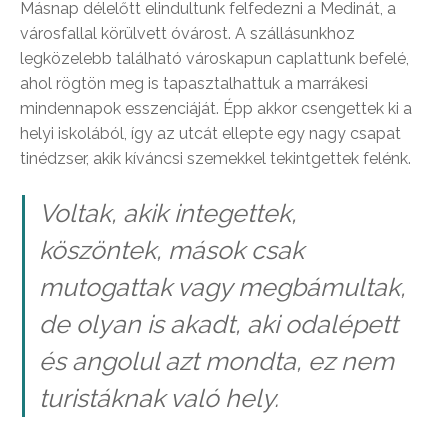
Másnap délelőtt elindultunk felfedezni a Medinát, a
városfallal körülvett óvárost. A szállásunkhoz
legközelebb található városkapun caplattunk befelé,
ahol rögtön meg is tapasztalhattuk a marrákesi
mindennapok esszenciáját. Épp akkor csengettek ki a
helyi iskolából, így az utcát ellepte egy nagy csapat
tinédzser, akik kíváncsi szemekkel tekintgettek felénk.
Voltak, akik integettek,
köszöntek, mások csak
mutogattak vagy megbámultak,
de olyan is akadt, aki odalépett
és angolul azt mondta, ez nem
turistáknak való hely.