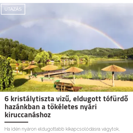
UTAZÁS
6 kristálytiszta vizű, eldugott tófürdő
hazánkban a tökéletes nyári
kiruccanáshoz
Ha idén nyáron eldugottabb kikapcsolódásra vágytok,