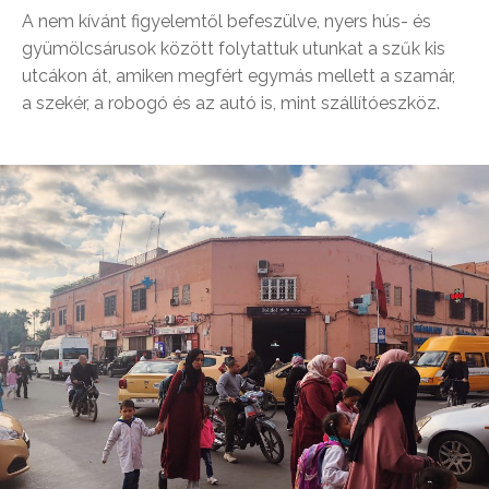
A nem kívánt figyelemtől befeszülve, nyers hús- és
gyümölcsárusok között folytattuk utunkat a szűk kis
utcákon át, amiken megfért egymás mellett a szamár,
a szekér, a robogó és az autó is, mint szállítóeszköz.