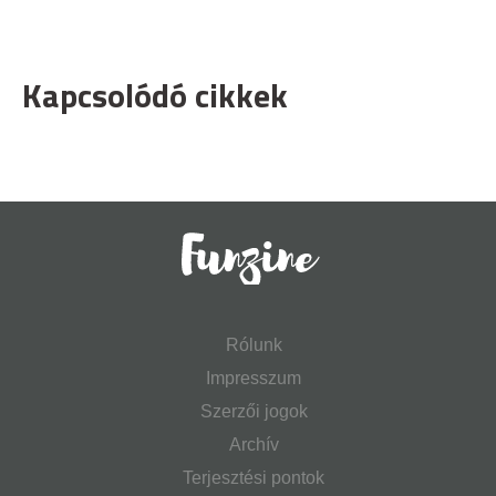
Kapcsolódó cikkek
Rólunk
Impresszum
Szerzői jogok
Archív
Terjesztési pontok