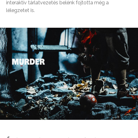
interaktív tárlatvezetés belénk fojtotta még a
lélegzetet is.