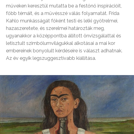
műveken keresztül mutatta be a festőnő inspirációit,
főbb témáit, és a művésszé válás folyamatát. Frida
Kahlo munkásságát főként testi és lelki gyötrelmei,
hazaszeretete, és szerelmei határozták meg,
ugyanakkor a középpontba állított önvizsgálattal és
letisztult szimbólumvilágukkal alkotásai a mai kor
embereinek bonyolult kérdéseire is választ adhatnak.
Az év egyik legszuggesztívabb kiállítása.