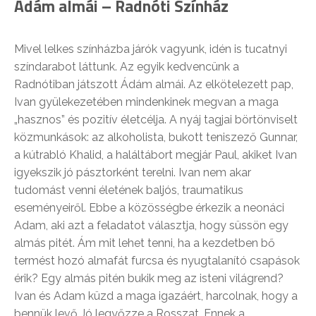
Ádám almái – Radnóti Színház
Mivel lelkes színházba járók vagyunk, idén is tucatnyi
színdarabot láttunk. Az egyik kedvencünk a
Radnótiban játszott Ádám almái. Az elkötelezett pap,
Ivan gyülekezetében mindenkinek megvan a maga
„hasznos” és pozitív életcélja. A nyáj tagjai börtönviselt
közmunkások: az alkoholista, bukott teniszező Gunnar,
a kútrabló Khalid, a haláltábort megjár Paul, akiket Ivan
igyekszik jó pásztorként terelni. Ivan nem akar
tudomást venni életének baljós, traumatikus
eseményeiről. Ebbe a közösségbe érkezik a neonáci
Adam, aki azt a feladatot választja, hogy süssön egy
almás pitét. Ám mit lehet tenni, ha a kezdetben bő
termést hozó almafát furcsa és nyugtalanító csapások
érik? Egy almás pitén bukik meg az isteni világrend?
Ivan és Adam küzd a maga igazáért, harcolnak, hogy a
bennük levő Jó legyőzze a Rosszat. Ennek a