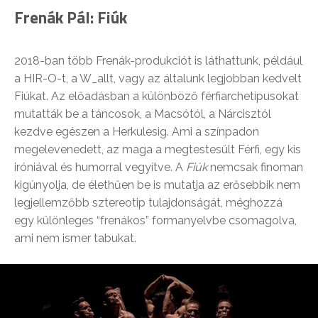
Frenák Pál: Fiúk
2018-ban több Frenák-produkciót is láthattunk, például
a HIR-O-t, a W_allt, vagy az általunk legjobban kedvelt
Fiúkat. Az előadásban a különböző férfiarchetípusokat
mutatták be a táncosok, a Macsótól, a Nárcisztól
kezdve egészen a Herkulesig. Ami a színpadon
megelevenedett, az maga a megtestesült Férfi, egy kis
iróniával és humorral vegyítve. A
Fiúk
nemcsak finoman
kigúnyolja, de élethűen be is mutatja az erősebbik nem
legjellemzőbb sztereotip tulajdonságát, méghozzá
egy különleges “frenákos” formanyelvbe csomagolva,
ami nem ismer tabukat.