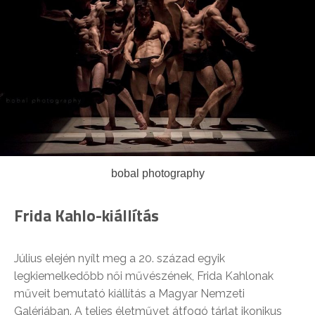
bobal photography
Frida Kahlo-kiállítás
Július elején nyílt meg a 20. század egyik
legkiemelkedőbb női művészének, Frida Kahlonak
műveit bemutató kiállítás a Magyar Nemzeti
Galériában. A teljes életművet átfogó tárlat ikonikus