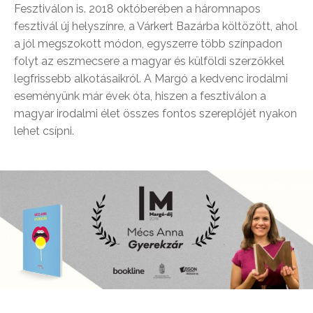
Fesztiválon is. 2018 októberében a háromnapos
fesztivál új helyszínre, a Várkert Bazárba költözött, ahol
a jól megszokott módon, egyszerre több színpadon
folyt az eszmecsere a magyar és külföldi szerzőkkel
legfrissebb alkotásaikról. A Margó a kedvenc irodalmi
eseményünk már évek óta, hiszen a fesztiválon a
magyar irodalmi élet összes fontos szereplőjét nyakon
lehet csípni.