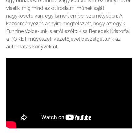
egy budapesti színház vagy kulturális intézmény nevét
viselik, míg mind az öt irodalmi műnek saját
nagykövete van, egy ismert ember személyében. A
kezdeményezés annyira megtetszett, hogy az egyik
Funzine Voice-unk is erről szólt: Kiss Benedek Kristóffal
a POKET művészeti vezetőjével beszélgettünk az
automatás könyvekről.