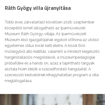
Ráth Gyögy villa újranyitása
Több éves zárvatartást követően 2018. szeptember
közepétől ismét látogatható az Iparművészeti
Múzeum Ráth György-villája. Az Iparművészeti
Múzeum első igazgatójának egykori otthona az utolsó
egyetemes stílus korát kelti életre. A közel 600
műtárgyból álló kiállítás, valamint a mindezt kiegészítő
hanginstallációs megoldások, a múzeumpedagógiai
próbafülke és a hands on, azaz a tapintható tárgyak
asztala hűen idézik a századforduló hangulatát. A
szecesszió kedvelőinek kihagyhatatlan program a villa
meglátogatása.