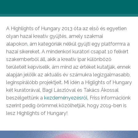
Highlights of Hungary
A Highlights of Hungary 2013 óta az első és egyetlen
olyan hazai kreatív gyűjtés
,
amely szakmai
alapokon
,
ám kategóriák nélkül gyűjti egy platformra a
hazai sikereket
.
A mindenkori kurátori csapat 10 felkért
szakemberből áll
,
akik a kreatív ipar különböző
területeit képviselik, ám mind az értéket kutatják, ennek
alapján jelölik az aktuális év számukra legizgalmasabb,
leginspirálóbb projektjeit. Mi idén a Higlights of Hungary
két kurátorával, Bagi Lászlóval és Takács Ákossal
beszélgettünk a
kezdeményezésről
. Friss információnk
szerint pedig örömmel közölhetjük, hogy 2019-ben is
lesz Highlights of Hungary!