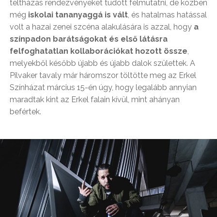
teltházas rendezvényeket tudott felmutatni, de közben
még
iskolai tananyaggá is vált
, és hatalmas hatással
volt a hazai zenei szcéna alakulására is azzal, hogy
a
színpadon barátságokat és első látásra
felfoghatatlan kollaborációkat hozott össze
,
melyekből később újabb és újabb dalok születtek. A
Pilvaker tavaly már háromszor töltötte meg az Erkel
Színházat március 15-én úgy, hogy legalább annyian
maradtak kint az Erkel falain kívül, mint ahányan
befértek.