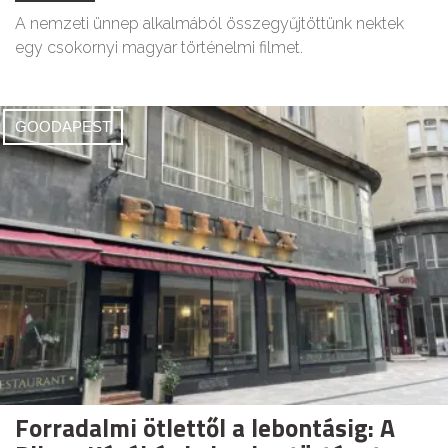
A nemzeti ünnep alkalmából összegyűjtöttünk nektek
egy csokornyi magyar történelmi filmet.
GOODAPEST
Forradalmi ötlettől a lebontásig: A