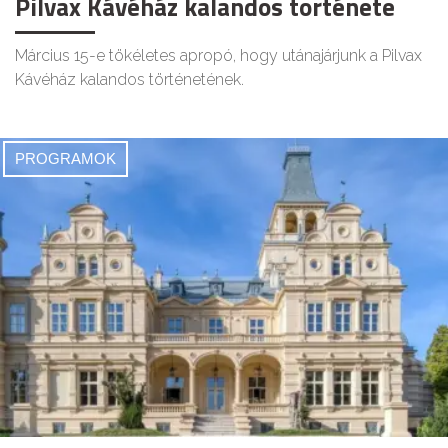
Pilvax Kávéház kalandos története
Március 15-e tökéletes apropó, hogy utánajárjunk a Pilvax
Kávéház kalandos történetének.
PROGRAMOK