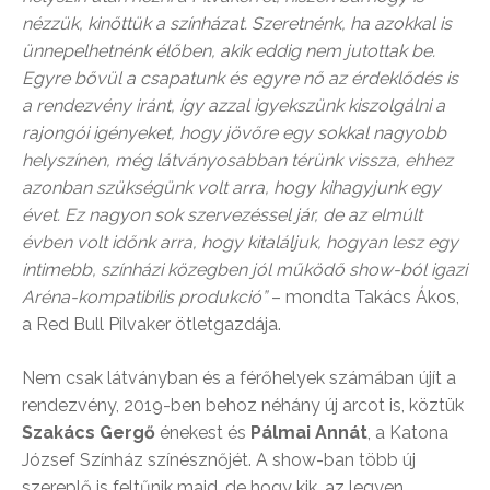
nézzük, kinőttük a színházat. Szeretnénk, ha azokkal is
ünnepelhetnénk élőben, akik eddig nem jutottak be.
Egyre bővül a csapatunk és egyre nő az érdeklődés is
a rendezvény iránt, így azzal igyekszünk kiszolgálni a
rajongói igényeket, hogy jövőre egy sokkal nagyobb
helyszínen, még látványosabban térünk vissza, ehhez
azonban szükségünk volt arra, hogy kihagyjunk egy
évet. Ez nagyon sok szervezéssel jár, de az elmúlt
évben volt időnk arra, hogy kitaláljuk, hogyan lesz egy
intimebb, színházi közegben jól működő show-ból igazi
Aréna-kompatibilis produkció”
– mondta Takács Ákos,
a Red Bull Pilvaker ötletgazdája.
Nem csak látványban és a férőhelyek számában újít a
rendezvény, 2019-ben behoz néhány új arcot is, köztük
Szakács Gergő
énekest és
Pálmai Annát
, a Katona
József Színház színésznőjét. A show-ban több új
szereplő is feltűnik majd, de hogy kik, az legyen