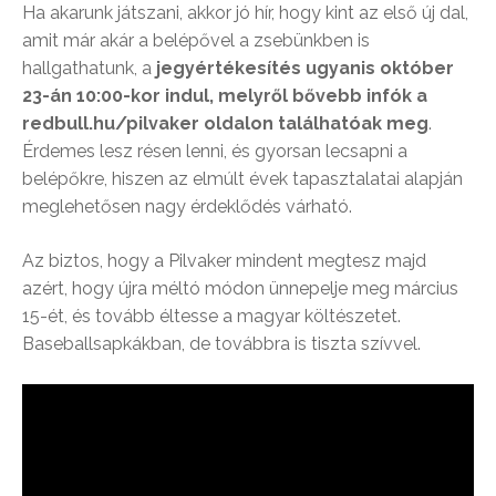
Ha akarunk játszani, akkor jó hír, hogy kint az első új dal,
amit már akár a belépővel a zsebünkben is
hallgathatunk, a
jegyértékesítés ugyanis október
23-án 10:00-kor indul, melyről bővebb infók a
redbull.hu/pilvaker oldalon találhatóak meg
.
Érdemes lesz résen lenni, és gyorsan lecsapni a
belépőkre, hiszen az elmúlt évek tapasztalatai alapján
meglehetősen nagy érdeklődés várható.
Az biztos, hogy a Pilvaker mindent megtesz majd
azért, hogy újra méltó módon ünnepelje meg március
15-ét, és tovább éltesse a magyar költészetet.
Baseballsapkákban, de továbbra is tiszta szívvel.