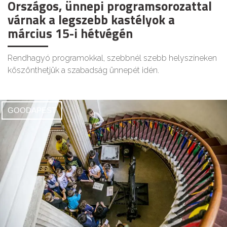
Országos, ünnepi programsorozattal
várnak a legszebb kastélyok a
március 15-i hétvégén
Rendhagyó programokkal, szebbnél szebb helyszíneken
köszönthetjük a szabadság ünnepét idén.
GOODAPEST