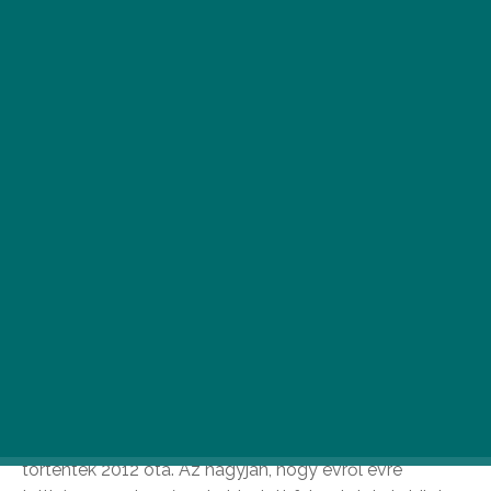
A
zt már eddig is lehetett tudni, hogy
2019-ben szintet lép a Pilvaker. Most
már nem titok, hogy akkorát ugrott,
hogy egészen a Papp László Budapest
Sportarénánál ért földet.
A Pilvaker egy család, amellyel hihetetlen dolgok
történtek 2012 óta. Az hagyján, hogy évről évre