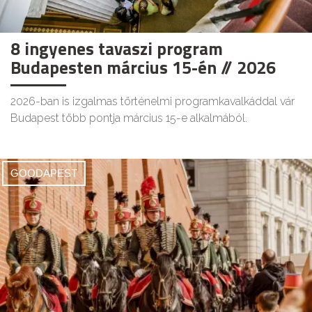
8 ingyenes tavaszi program
Budapesten március 15-én // 2026
2026-ban is izgalmas történelmi programkavalkáddal vár
Budapest több pontja március 15-e alkalmából.
GOODAPEST