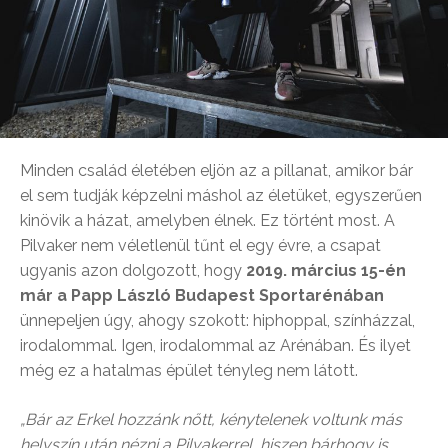
Minden család életében eljön az a pillanat, amikor bár
el sem tudják képzelni máshol az életüket, egyszerűen
kinövik a házat, amelyben élnek. Ez történt most. A
Pilvaker nem véletlenül tűnt el egy évre, a csapat
ugyanis azon dolgozott, hogy
2019. március 15-én
már a Papp László Budapest Sportarénában
ünnepeljen úgy, ahogy szokott: hiphoppal, színházzal,
irodalommal. Igen, irodalommal az Arénában. És ilyet
még ez a hatalmas épület tényleg nem látott.
„Bár az Erkel hozzánk nőtt, kénytelenek voltunk más
helyszín után nézni a Pilvakerrel, hiszen bárhogy is