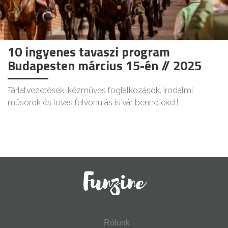
10 ingyenes tavaszi program
Budapesten március 15-én // 2025
Tárlatvezetések, kézműves foglalkozások, irodalmi
műsorok és lovas felvonulás is vár benneteket!
Rólunk