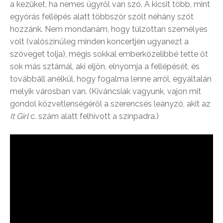
a kezüket, ha nemes ügyről van szó. A kicsit több, mint
egyórás fellépés alatt többször szólt néhány szót
hozzánk. Nem mondanám, hogy túlzottan személyes
volt (valószínűleg minden koncertjén ugyanezt a
szöveget tolja), mégis sokkal emberközelibbé tette őt
sok más sztárnál, aki eljön, elnyomja a fellépését, és
továbbáll anélkül, hogy fogalma lenne arról, egyáltalán
melyik városban van. (Kíváncsiak vagyunk, vajon mit
gondol közvetlenségéről a szerencsés leányzó, akit az
It Girl
c. szám alatt felhívott a színpadra.)