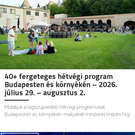
40+ fergeteges hétvégi program
Budapesten és környékén – 2026.
július 29. – augusztus 2.
Mutatjuk a legszuperebb hétvégi programokat
Budapesten és környékén, melyeket mindenki imádni fog.