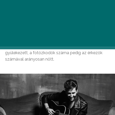
A barátnőmmel pontosan délután 6-ra, azaz
kapunyitásra érkeztünk a Budapest Parkhoz, és a
végtelennek tűnő, kígyózó sorok közül némi vacillálás
után sikeresen beálltunk a hosszabbikba… Szerencsére
az előttünk állók gyorsan araszoltak előre, így bőven
Derulo előzenekara, azaz a 19.10-kor kezdő Király
Viktor koncertje előtt sikerült bejutnunk, sőt, még egy
finom üdvözlőital is belefért az időbe. A tömeg lassan
gyülekezett, a fotózkodók száma pedig az érkezők
számával arányosan nőtt.