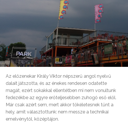
Az előzenekar Király Viktor népszerű angol nyelvű
dalait játszotta, és az énekes rendesen odatette
magát, ezért sokakkal ellentétben mi nem vonultunk
fedezékbe az egyre erőteljesebben zuhogó eső elől.
Már csak azért sem, mert akkor tökéletesnek tűnt a
hely, amit választottunk: nem messze a technikai
emelvénytől, középtájon.