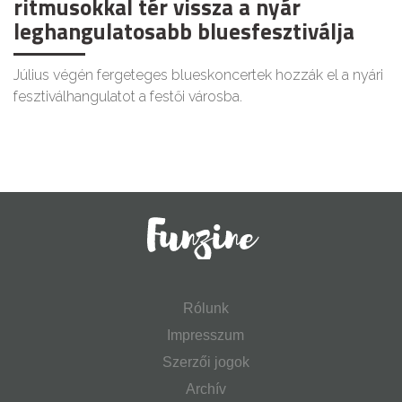
ritmusokkal tér vissza a nyár
leghangulatosabb bluesfesztiválja
Július végén fergeteges blueskoncertek hozzák el a nyári
fesztiválhangulatot a festői városba.
Rólunk
Impresszum
Szerzői jogok
Archív