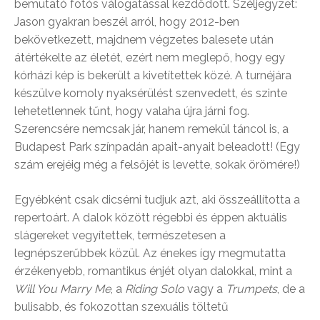
bemutató fotós válogatással kezdődött. Széljegyzet:
Jason gyakran beszél arról, hogy 2012-ben
bekövetkezett, majdnem végzetes balesete után
átértékelte az életét, ezért nem meglepő, hogy egy
kórházi kép is bekerült a kivetítettek közé. A turnéjára
készülve komoly nyaksérülést szenvedett, és szinte
lehetetlennek tűnt, hogy valaha újra járni fog.
Szerencsére nemcsak jár, hanem remekül táncol is, a
Budapest Park színpadán apait-anyait beleadott! (Egy
szám erejéig még a felsőjét is levette, sokak örömére!)
Egyébként csak dicsérni tudjuk azt, aki összeállította a
repertoárt. A dalok között régebbi és éppen aktuális
slágereket vegyítettek, természetesen a
legnépszerűbbek közül. Az énekes így megmutatta
érzékenyebb, romantikus énjét olyan dalokkal, mint a
Will You Marry Me
, a
Riding Solo
vagy a
Trumpets
, de a
bulisabb, és fokozottan szexuális töltetű