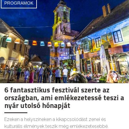
PROGRAMOK
6 fantasztikus fesztivál szerte az
országban, ami emlékezetessé teszi a
nyár utolsó hónapját
Ezeken a helyszíneken a kikapcsolódást zenei és
kulturális élmények teszik még emlékezetesebbé.