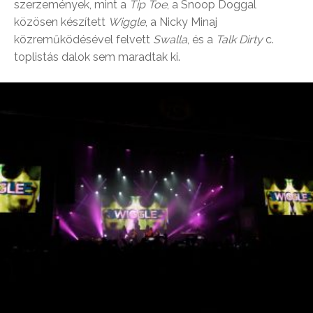
szerzemények, mint a
Tip Toe
, a Snoop Doggal
közösen készített
Wiggle
, a Nicky Minaj
közreműködésével felvett
Swalla
, és a
Talk Dirty
c.
toplistás dalok sem maradtak ki.