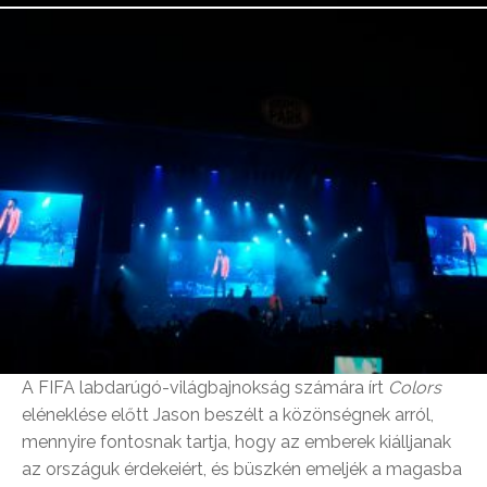
A FIFA labdarúgó-világbajnokság számára írt
Colors
eléneklése előtt Jason beszélt a közönségnek arról,
mennyire fontosnak tartja, hogy az emberek kiálljanak
az országuk érdekeiért, és büszkén emeljék a magasba