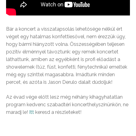
Bár a koncert a visszatapsolás lehetősége nélkül ért
véget egy hatalmas konfettiesővel, nem érezzük úgy,
hogy bármi hiányzott volna. Összességében teljesen
pozitív élménnyel távoztunk: egy remek koncertet
láthattunk, amiben az egyébként is profi előadást a
showelemek (tűz, füst, konfetti, fénytechnika) emeltek
még egy szinttel magasabbra. Imádtunk minden
percet, és azóta is Jason Derulo dalait dúdoljuk!
Az évad vége előtt lesz még néhány kihagyhatatlan
program kedvenc szabadtéri koncerthelyszínünkön, ne
maradj le!
Itt
keresd a részleteket!