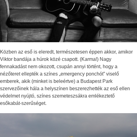
Közben az eső is eleredt, természetesen éppen akkor, amikor
Viktor bandája a húrok közé csapott. (Karma!) Nagy
fennakadást nem okozott, csupán annyi történt, hogy a
nézőteret ellepték a színes „emergency ponchót” viselő
emberek, akik (minket is beleértve) a Budapest Park
szervezőinek hála a helyszínen beszerezhették az eső ellen
védelmet nyújtó, színes szemeteszsákra emlékeztető
esőkabát-szerűséget.