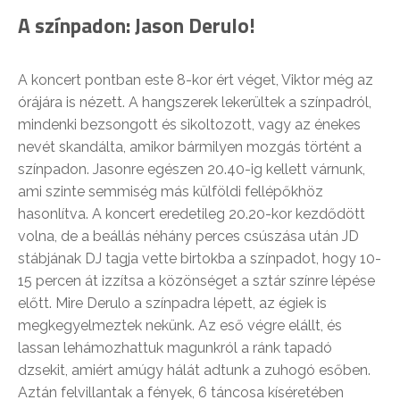
A színpadon: Jason Derulo!
A koncert pontban este 8-kor ért véget, Viktor még az
órájára is nézett. A hangszerek lekerültek a színpadról,
mindenki bezsongott és sikoltozott, vagy az énekes
nevét skandálta, amikor bármilyen mozgás történt a
színpadon. Jasonre egészen 20.40-ig kellett várnunk,
ami szinte semmiség más külföldi fellépőkhöz
hasonlítva. A koncert eredetileg 20.20-kor kezdődött
volna, de a beállás néhány perces csúszása után JD
stábjának DJ tagja vette birtokba a színpadot, hogy 10-
15 percen át izzítsa a közönséget a sztár színre lépése
előtt. Mire Derulo a színpadra lépett, az égiek is
megkegyelmeztek nekünk. Az eső végre elállt, és
lassan lehámozhattuk magunkról a ránk tapadó
dzsekit, amiért amúgy hálát adtunk a zuhogó esőben.
Aztán felvillantak a fények, 6 táncosa kíséretében