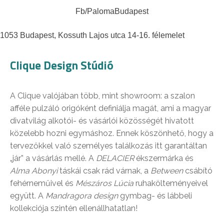
Fb/PalomaBudapest
1053 Budapest, Kossuth Lajos utca 14-16. félemelet
Clique Design Stúdió
A Clique valójában több, mint showroom: a szalon
afféle pulzáló origóként definiálja magát, ami a magyar
divatvilág alkotói- és vásárlói közösségét hivatott
közelebb hozni egymáshoz. Ennek köszönhető, hogy a
tervezőkkel való személyes találkozás itt garantáltan
„jár” a vásárlás mellé. A
DELACIER
ékszermárka és
Alma Abonyi
táskái csak rád várnak, a
Between
csábító
fehérneműivel és
Mészáros Lúcia
ruhakölteményeivel
együtt. A
Mandragora design
gymbag- és lábbeli
kollekciója szintén ellenállhatatlan!