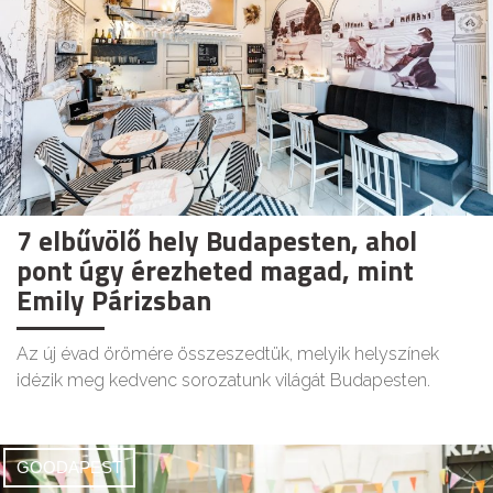
7 elbűvölő hely Budapesten, ahol
pont úgy érezheted magad, mint
Emily Párizsban
Az új évad örömére összeszedtük, melyik helyszínek
idézik meg kedvenc sorozatunk világát Budapesten.
GOODAPEST