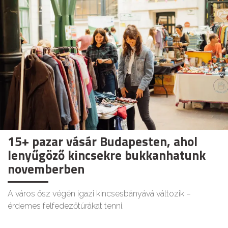
15+ pazar vásár Budapesten, ahol
lenyűgöző kincsekre bukkanhatunk
novemberben
A város ősz végén igazi kincsesbányává változik –
érdemes felfedezőtúrákat tenni.