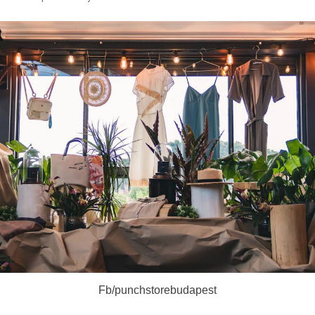
Fb/punchstorebudapest