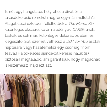
Ismét egy hangulatos hely, ahol a divat és a
lakásdekoráció remekül megfér egymás mellett! Az
Alagút utcai üzletben fellelhetőek a
The Mama Kin
különleges ékszerei, kerámia edények,
DAIGE
ruhák,
táskák, és sok más, különleges dekorációs elem és
kiegészítő. Sőt, szemet vethetsz a
DOT for You
asztali
naptárára, vagy hazatérhetsz egy csomag finom
teával! Ha tökéletes ajándékot keresel, náluk (is)
biztosan megtalálod, ám garantáljuk, hogy magadnak
is kiszemelsz majd ezt azt.