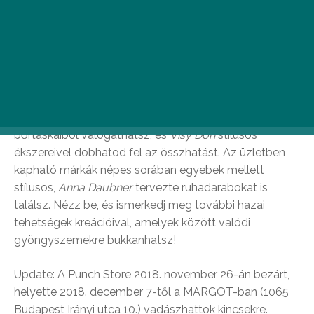
Punch Store
Élmény a vásárlás a Paulay Ede utcai ékszerdobozban,
ahol akár egy teljes új szettet beszerezhetsz: a feminin
lindamelinda
ruhákhoz az
Anna Amélia
márka csodás
bőrtáskáiból válogathatsz, és
Visy Dóri
stílusos
ékszereivel dobhatod fel az összhatást. Az üzletben
kapható márkák népes sorában egyebek mellett
stílusos,
Anna Daubner
tervezte ruhadarabokat is
találsz. Nézz be, és ismerkedj meg további hazai
tehetségek kreációival, amelyek között valódi
gyöngyszemekre bukkanhatsz!
Update: A Punch Store 2018. november 26-án bezárt,
helyette 2018. december 7-től a MARGOT-ban (1065
Budapest Irányi utca 10.) vadászhattok kincsekre.