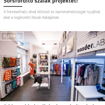
Sorsfordító szálak projektet!
A fenntartható divat kitörést és karrierlehetőséget nyújthat
akár a legkisebb falvak fiataljainak.
ÉLETMÓD