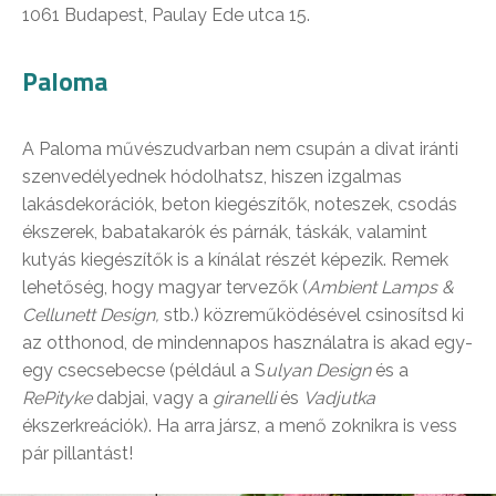
1061 Budapest, Paulay Ede utca 15.
Paloma
A Paloma művészudvarban nem csupán a divat iránti
szenvedélyednek hódolhatsz, hiszen izgalmas
lakásdekorációk, beton kiegészítők, noteszek, csodás
ékszerek, babatakarók és párnák, táskák, valamint
kutyás kiegészítők is a kínálat részét képezik. Remek
lehetőség, hogy magyar tervezők (
Ambient Lamps &
Cellunett Design,
stb.) közreműködésével csinosítsd ki
az otthonod, de mindennapos használatra is akad egy-
egy csecsebecse (például a S
ulyan Design
és a
RePityke
dabjai, vagy a
giranelli
és
Vadjutka
ékszerkreációk). Ha arra jársz, a menő zoknikra is vess
pár pillantást!