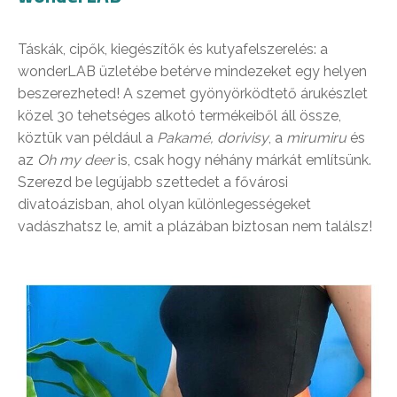
Táskák, cipők, kiegészítők és kutyafelszerelés: a
wonderLAB üzletébe betérve mindezeket egy helyen
beszerezheted! A szemet gyönyörködtető árukészlet
közel 30 tehetséges alkotó termékeiből áll össze,
köztük van például a
Pakamé, dorivisy
, a
mirumiru
és
az
Oh my deer
is, csak hogy néhány márkát említsünk.
Szerezd be legújabb szettedet a fővárosi
divatoázisban, ahol olyan különlegességeket
vadászhatsz le, amit a plázában biztosan nem találsz!