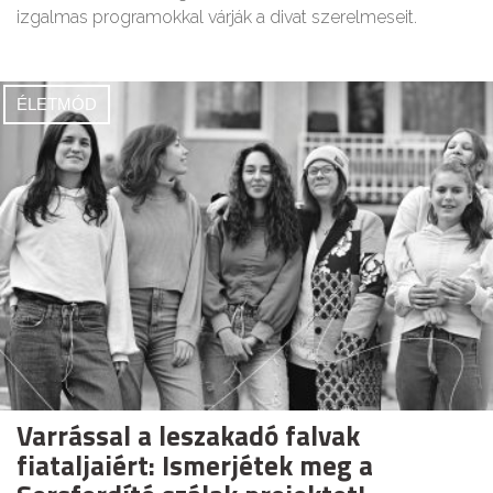
izgalmas programokkal várják a divat szerelmeseit.
ÉLETMÓD
Varrással a leszakadó falvak
fiataljaiért: Ismerjétek meg a