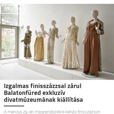
BALATON
Izgalmas finisszázzsal zárul
Balatonfüred exkluzív
divatmúzeumának kiállítása
A március 29-én megrendezésre kerülő finisszázson