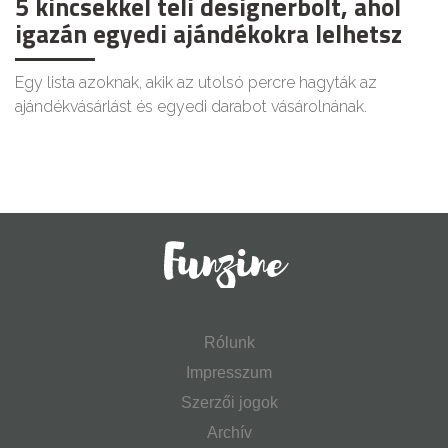
5 kincsekkel teli designerbolt, ahol
igazán egyedi ajándékokra lelhetsz
Egy lista azoknak, akik az utolsó percre hagyták az
ajándékvásárlást és egyedi darabot vásárolnának.
Rólunk
Impresszum
Szerzői jogok
Archív