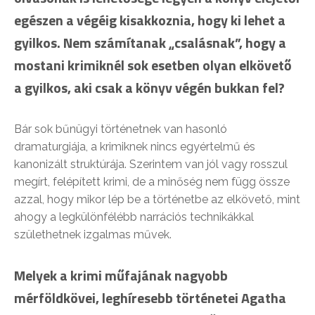
egészen a végéig kisakkoznia, hogy ki lehet a
gyilkos. Nem számítanak „csalásnak”, hogy a
mostani krimiknél sok esetben olyan elkövető
a gyilkos, aki csak a könyv végén bukkan fel?
Bár sok bűnügyi történetnek van hasonló
dramaturgiája, a krimiknek nincs egyértelmű és
kanonizált struktúrája. Szerintem van jól vagy rosszul
megírt, felépített krimi, de a minőség nem függ össze
azzal, hogy mikor lép be a történetbe az elkövető, mint
ahogy a legkülönfélébb narrációs technikákkal
születhetnek izgalmas művek.
Melyek a krimi műfajának nagyobb
mérföldkövei, leghíresebb történetei Agatha