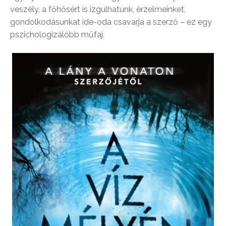
veszély, a főhősért is izgulhatunk, érzelmeinket,
gondolkodásunkat ide-oda csavarja a szerző – ez egy
pszichologizálóbb műfaj.