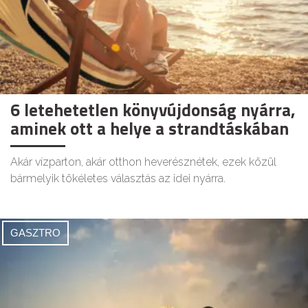
6 letehetetlen könyvújdonság nyárra,
aminek ott a helye a strandtáskában
Akár vízparton, akár otthon heverésznétek, ezek közül
bármelyik tökéletes választás az idei nyárra.
GASZTRO