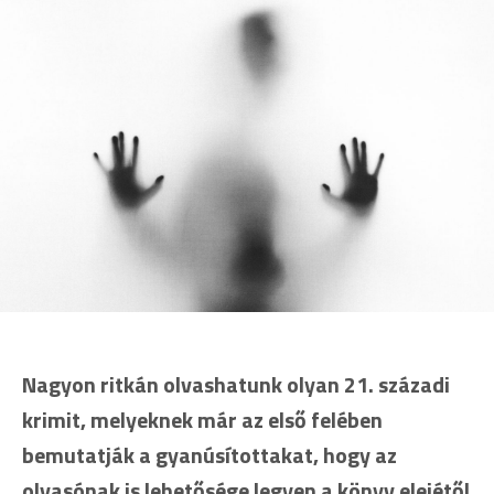
Nagyon ritkán olvashatunk olyan 21. századi
krimit, melyeknek már az első felében
bemutatják a gyanúsítottakat, hogy az
olvasónak is lehetősége legyen a könyv elejétől