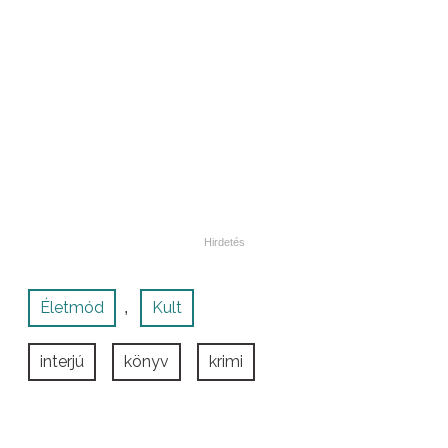
Életmód
Kult
,
interjú
könyv
krimi