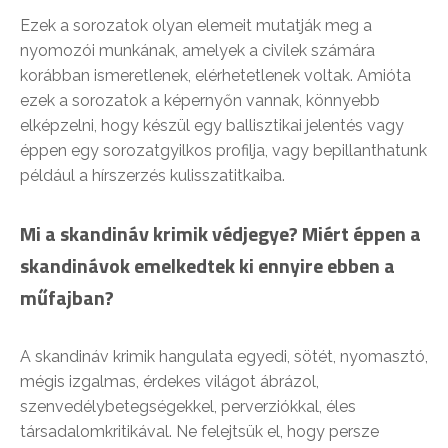
Ezek a sorozatok olyan elemeit mutatják meg a
nyomozói munkának, amelyek a civilek számára
korábban ismeretlenek, elérhetetlenek voltak. Amióta
ezek a sorozatok a képernyőn vannak, könnyebb
elképzelni, hogy készül egy ballisztikai jelentés vagy
éppen egy sorozatgyilkos profilja, vagy bepillanthatunk
például a hírszerzés kulisszatitkaiba.
Mi a skandináv krimik védjegye? Miért éppen a
skandinávok emelkedtek ki ennyire ebben a
műfajban?
A skandináv krimik hangulata egyedi, sötét, nyomasztó,
mégis izgalmas, érdekes világot ábrázol,
szenvedélybetegségekkel, perverziókkal, éles
társadalomkritikával. Ne felejtsük el, hogy persze