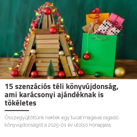
15 szenzációs téli könyvújdonság,
ami karácsonyi ajándéknak is
tökéletes
Összegyűjtöttünk nektek egy tucat magával ragadó
könyvújdonságot a 2025-ös év utolsó hónapjára.