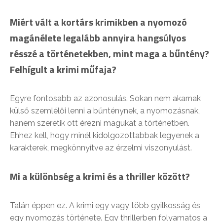
Miért vált a kortárs krimikben a nyomozó
magánélete legalább annyira hangsúlyos
résszé a történetekben, mint maga a bűntény?
Felhígult a krimi műfaja?
Egyre fontosabb az azonosulás. Sokan nem akarnak
külső szemlélői lenni a bűnténynek, a nyomozásnak,
hanem szeretik ott érezni magukat a történetben.
Ehhez kell, hogy minél kidolgozottabbak legyenek a
karakterek, megkönnyítve az érzelmi viszonyulást.
Mi a különbség a krimi és a thriller között?
Talán éppen ez. A krimi egy vagy több gyilkosság és
egy nyomozás története. Egy thrillerben folyamatos a