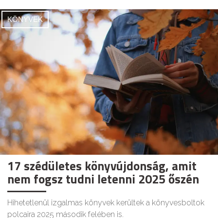
KÖNYVEK
17 szédületes könyvújdonság, amit
nem fogsz tudni letenni 2025 őszén
Hihetetlenül izgalmas könyvek kerültek a könyvesboltok
polcaira 2025 második felében is.