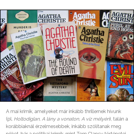
A mai krimik, amelyeket már inkább thrillernek hívunk
(pl.
Holtodiglan, A lány a vonaton, A víz mélyén
), talán a
korábbiaknál érzelmesebbek, inkább szólítanak meg
nőket, bár a politikai krimik, mint Tom Clancy történetei