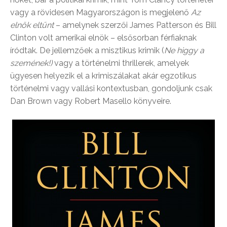
vagy a rövidesen Magyarországon is megjelenő
Az
elnök eltűnt
– amelynek szerzői James Patterson és Bill
Clinton volt amerikai elnök – elsősorban férfiaknak
íródtak. De jellemzőek a misztikus krimik (
Ne higgy a
szemének!)
vagy a történelmi thrillerek, amelyek
ügyesen helyezik el a krimiszálakat akár egzotikus
történelmi vagy vallási kontextusban, gondoljunk csak
Dan Brown vagy Robert Masello könyveire.