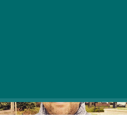
a műfaj, mióta a 19. század második felében
megszületett? Rényi Ádámmal, a 21. Század
Kiadó társtulajdonosával keressük a válaszokat
a kérdésekre.