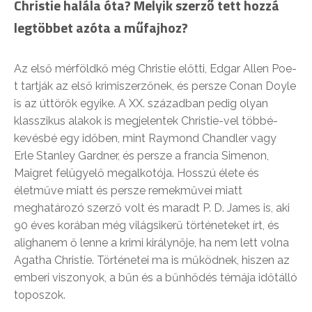
Christie halála óta? Melyik szerző tett hozzá
legtöbbet azóta a műfajhoz?
Az első mérföldkő még Christie előtti, Edgar Allen Poe-
t tartják az első krimiszerzőnek, és persze Conan Doyle
is az úttörők egyike. A XX. században pedig olyan
klasszikus alakok is megjelentek Christie-vel többé-
kevésbé egy időben, mint Raymond Chandler vagy
Erle Stanley Gardner, és persze a francia Simenon,
Maigret felügyelő megalkotója. Hosszú élete és
életműve miatt és persze remekművei miatt
meghatározó szerző volt és maradt P. D. James is, aki
90 éves korában még világsikerű történeteket írt, és
alighanem ő lenne a krimi királynője, ha nem lett volna
Agatha Christie. Történetei ma is működnek, hiszen az
emberi viszonyok, a bűn és a bűnhődés témája időtálló
toposzok.