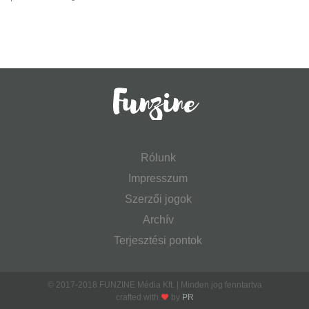
Rólunk
Impresszum
Szerzői jogok
Archív
Terjesztési pontok
© 2017-2018 FUNZINE Média Kft. | Minden jog fenntartva
crafted with
by
PR