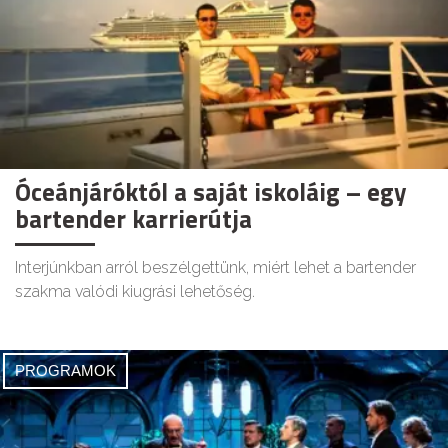
Óceánjáróktól a saját iskoláig – egy
bartender karrierútja
Interjúnkban arról beszélgettünk, miért lehet a bartender
szakma valódi kiugrási lehetőség.
PROGRAMOK