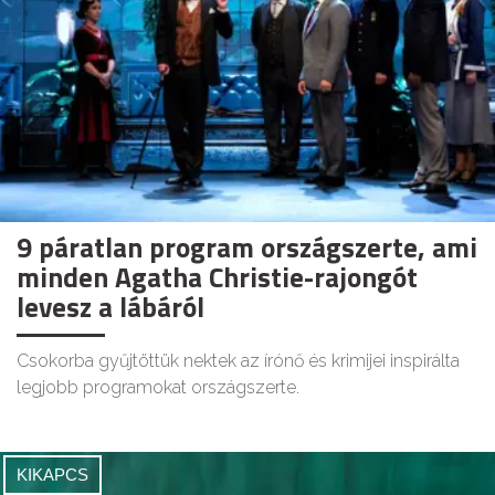
9 páratlan program országszerte, ami
minden Agatha Christie-rajongót
levesz a lábáról
Csokorba gyűjtöttük nektek az írónő és krimijei inspirálta
legjobb programokat országszerte.
KIKAPCS