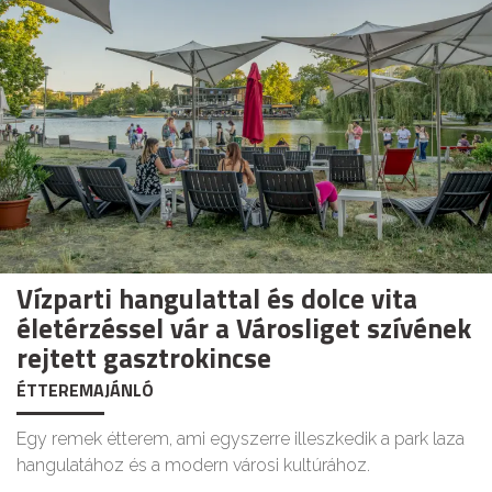
Vízparti hangulattal és dolce vita
életérzéssel vár a Városliget szívének
rejtett gasztrokincse
ÉTTEREMAJÁNLÓ
Egy remek étterem, ami egyszerre illeszkedik a park laza
hangulatához és a modern városi kultúrához.