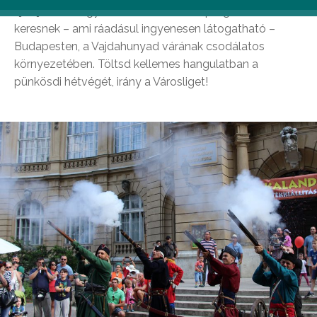
ajánljuk, akik egy remek, családbarát programot
keresnek – ami ráadásul ingyenesen látogatható –
Budapesten, a Vajdahunyad várának csodálatos
környezetében. Töltsd kellemes hangulatban a
pünkösdi hétvégét, irány a Városliget!