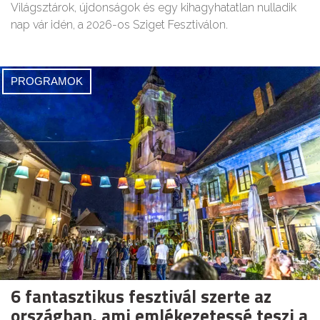
Világsztárok, újdonságok és egy kihagyhatatlan nulladik
nap vár idén, a 2026-os Sziget Fesztiválon.
PROGRAMOK
6 fantasztikus fesztivál szerte az
országban, ami emlékezetessé teszi a