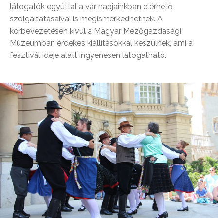
látogatók egyúttal a vár napjainkban elérhető
szolgáltatásaival is megismerkedhetnek. A
körbevezetésen kívül a Magyar Mezőgazdasági
Múzeumban érdekes kiállításokkal készülnek, ami a
fesztivál ideje alatt ingyenesen látogatható.