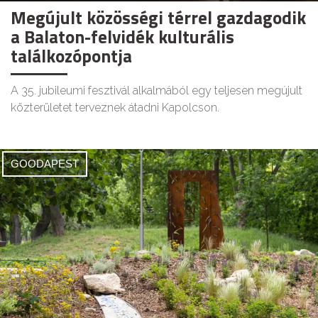
Megújult közösségi térrel gazdagodik
a Balaton-felvidék kulturális
találkozópontja
A 35. jubileumi fesztivál alkalmából egy teljesen megújult
közterületet terveznek átadni Kapolcson.
GOODAPEST