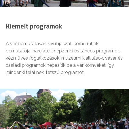
Kiemelt programok
A vár bemutatásán kívül íjászat, korhű ruhák
bemutatója, harcjáték, népzenei és táncos programok,
kézműves foglalkozások, múzeumi kiállítások, vásár és
családi programok népesítik be a vár környékét, így
mindenki talál neki tetsző programot.