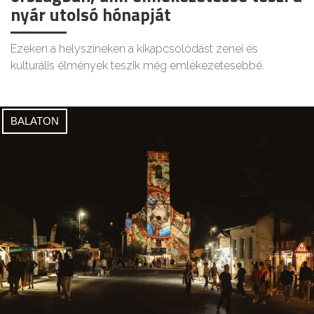
nyár utolsó hónapját
Ezeken a helyszíneken a kikapcsolódást zenei és
kulturális élmények teszik még emlékezetesebbé.
BALATON