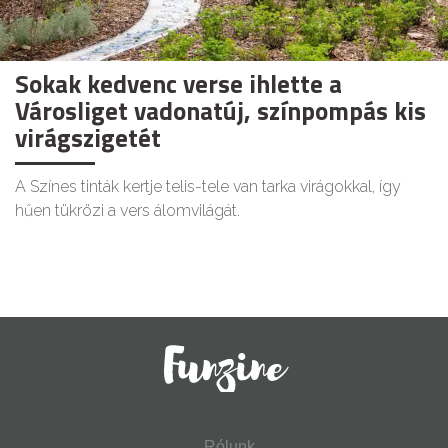
Sokak kedvenc verse ihlette a
Városliget vadonatúj, színpompás kis
virágszigetét
A Színes tinták kertje telis-tele van tarka virágokkal, így
hűen tükrözi a vers álomvilágát.
Rólunk