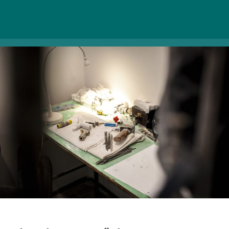
kapuikat, hogy mi is bepillantást nyerhessünk a
földalatti művészvilág különleges hangulatába.