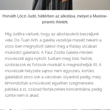
Horváth Lóczi Judit, háttérben az alkotása, melyet a Maslow-
piramis ihletett.
Míg Juditra vártunk, hogy az alkotásokról beszéljünk
vele, Do Tuan Anh, a galéria vezetője mesélt nekem a
2001-ben megnyitott (akkor még a Ráday utcában
működő) galériáról. A Faur Zsófia Galéria minden
művészeti ágra nyitott, tudtam meg tőle, festők,
szobrászok és fotósok munkáit is megnézhetjük itt. A
művészek helyzete sajnos nem egyszerű, kortárs
galériából sincs sok a városban, olyanból pedig, mely
kimondottan a művészet egyetlen szegmensére,
például a 21. század festészetére koncentrálna, pedig
szinte nem is akad.