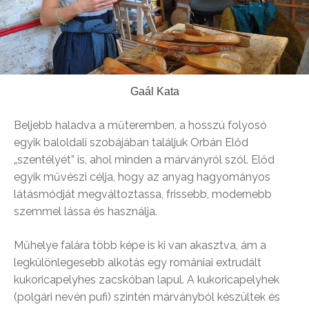
Gaál Kata
Beljebb haladva a műteremben, a hosszú folyosó
egyik baloldali szobájában találjuk Orbán Előd
„szentélyét” is, ahol minden a márványról szól. Előd
egyik művészi célja, hogy az anyag hagyományos
látásmódját megváltoztassa, frissebb, modernebb
szemmel lássa és használja.
Műhelye falára több képe is ki van akasztva, ám a
legkülönlegesebb alkotás egy romániai extrudált
kukoricapelyhes zacskóban lapul. A kukoricapelyhek
(polgári nevén pufi) szintén márványból készültek és