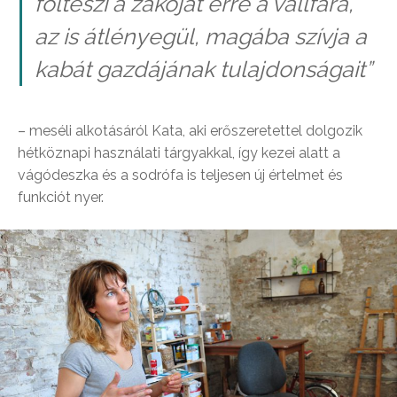
fölteszi a zakóját erre a vállfára,
az is átlényegül, magába szívja a
kabát gazdájának tulajdonságait
”
– meséli alkotásáról Kata, aki erőszeretettel dolgozik
hétköznapi használati tárgyakkal, így kezei alatt a
vágódeszka és a sodrófa is teljesen új értelmet és
funkciót nyer.