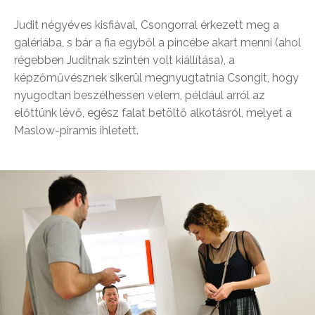
Judit négyéves kisfiával, Csongorral érkezett meg a
galériába, s bár a fia egyből a pincébe akart menni (ahol
régebben Juditnak szintén volt kiállítása), a
képzőművésznek sikerül megnyugtatnia Csongit, hogy
nyugodtan beszélhessen velem, például arról az
előttünk lévő, egész falat betöltő alkotásról, melyet a
Maslow-piramis ihletett.