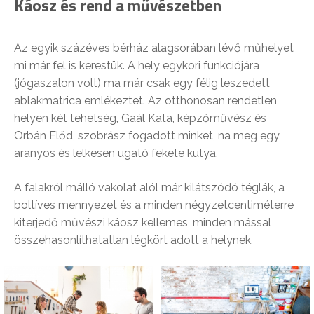
Káosz és rend a művészetben
Az egyik százéves bérház alagsorában lévő műhelyet
mi már fel is kerestük. A hely egykori funkciójára
(jógaszalon volt) ma már csak egy félig leszedett
ablakmatrica emlékeztet. Az otthonosan rendetlen
helyen két tehetség, Gaál Kata, képzőművész és
Orbán Előd, szobrász fogadott minket, na meg egy
aranyos és lelkesen ugató fekete kutya.
A falakról málló vakolat alól már kilátszódó téglák, a
boltíves mennyezet és a minden négyzetcentiméterre
kiterjedő művészi káosz kellemes, minden mással
összehasonlíthatatlan légkört adott a helynek.