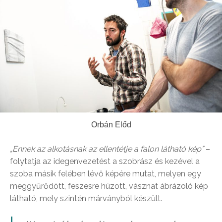
Orbán Előd
„Ennek az alkotásnak az ellentétje a falon látható kép”
–
folytatja az idegenvezetést a szobrász és kezével a
szoba másik felében lévő képére mutat, melyen egy
meggyűrődött, feszesre húzott, vásznat ábrázoló kép
látható, mely szintén márványból készült.