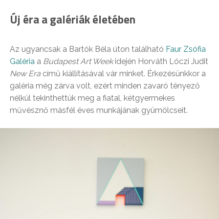
Új éra a galériák életében
Az ugyancsak a Bartók Béla úton található
Faur Zsófia
Galéria
a
Budapest Art Week
idején Horváth Lóczi Judit
New Era
című kiállításával vár minket. Érkezésünkkor a
galéria még zárva volt, ezért minden zavaró tényező
nélkül tekinthettük meg a fiatal, kétgyermekes
művésznő másfél éves munkájának gyümölcseit.