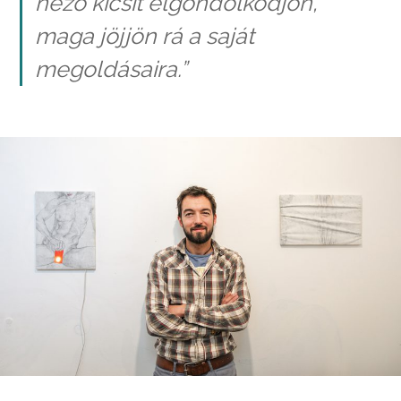
néző kicsit elgondolkodjon,
maga jöjjön rá a saját
megoldásaira.”