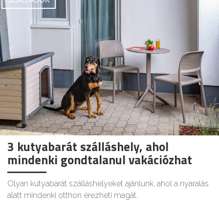
3 kutyabarát szálláshely, ahol
mindenki gondtalanul vakációzhat
Olyan kutyabarát szálláshelyeket ajánlunk, ahol a nyaralás
alatt mindenki otthon érezheti magát.