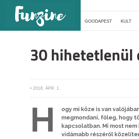
GOODAPEST
KULT
30 hihetetlenül 
•
2018. ÁPR. 1.
H
ogy mi köze is van valójába
megmondani, főleg, hogy tö
kapcsolatban. Mi most nem i
vidámabb részéről közelít