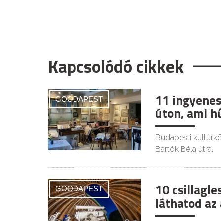
Kapcsolódó cikkek
11 ingyenes
GOODAPEST
úton, ami h
Budapesti kultúrkör
Bartók Béla útra.
10 csillagl
GOODAPEST
láthatod az