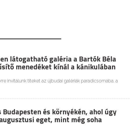
en látogatható galéria a Bartók Béla
űsítő menedéket kínál a kánikulában
re invitálunk titeket az újbudai galériák paradicsomába, a
es Budapesten és környékén, ahol úgy
 augusztusi eget, mint még soha