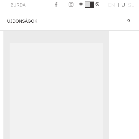
EN
HU
SL
BURDA
ÚJDONSÁGOK