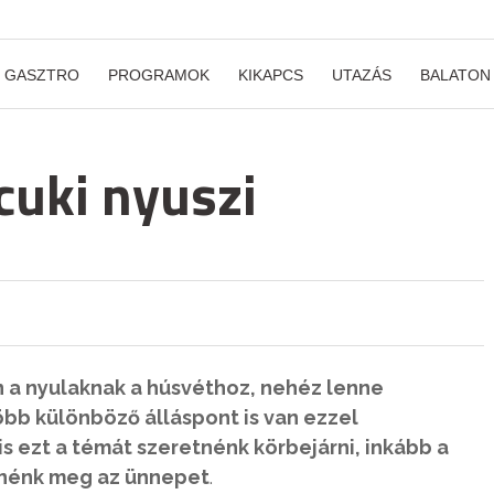
GASZTRO
PROGRAMOK
KIKAPCS
UTAZÁS
BALATON
cuki nyuszi
n a nyulaknak a húsvéthoz, nehéz lenne
bb különböző álláspont is van ezzel
s ezt a témát szeretnénk körbejárni, inkább a
enénk meg az ünnepet
.