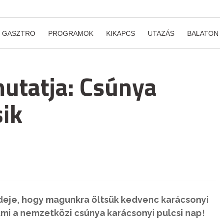
GASZTRO
PROGRAMOK
KIKAPCS
UTAZÁS
BALATON
utatja: Csúnya
sik
z ideje, hogy magunkra öltsük kedvenc karácsonyi
mi a nemzetközi csúnya karácsonyi pulcsi nap!