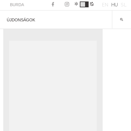
EN
HU
SL
BURDA
ÚJDONSÁGOK