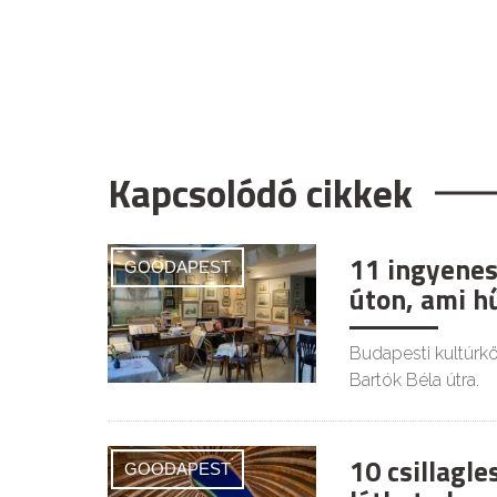
Kapcsolódó cikkek
11 ingyenes
GOODAPEST
úton, ami h
Budapesti kultúrkör
Bartók Béla útra.
10 csillagl
GOODAPEST