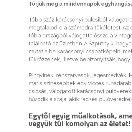
Törjük meg a mindennapok egyhangúsá
Több száz karácsonyi pulcsiból válogath
megtalálod-e a számodra tökéletest. Az e
több országból válogatta össze a vintag
található az üzletben. A Szputnyik, hag
mutatja be karácsonyi csapatképein, mel
tükrözzenek, illetve bebizonyítsák, hogy
Pingvinek, rénszarvasok, jegesmedvék, M
máris színesebbek egy vicces ruhadarabb
csicsás, válogatott karácsonyi pulóverek
húzódik a szája, akik rád (és pulóveredre)
Egytől egyig műalkotások, ame
vegyük túl komolyan az életet!