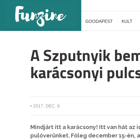
GOODAPEST
KULT
A Szputnyik bem
karácsonyi pulc
•
2017. DEC. 8.
Mindjárt itt a karácsony! Itt van hát a
pulóverünket. Főleg december 15-én, a