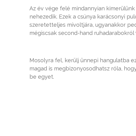
Az év vége felé mindannyian kimerülünk 
nehezedik. Ezek a csúnya karácsonyi pu
szeretetteljes mivoltjára, ugyanakkor pe
mégiscsak second-hand ruhadarabokról 
Mosolyra fel, kerülj ünnepi hangulatba e
magad is megbizonyosodhatsz róla, hogy m
be egyet.