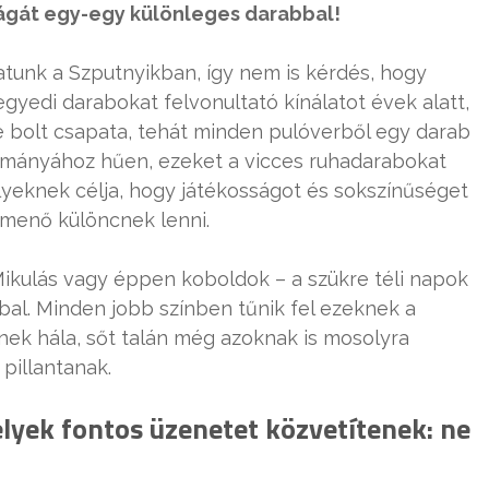
gát egy-egy különleges darabbal!
atunk a Szputnyikban, így nem is kérdés, hogy
gyedi darabokat felvonultató kínálatot évek alatt,
e bolt csapata, tehát minden pulóverből egy darab
yományához hűen, ezeket a vicces ruhadarabokat
yeknek célja, hogy játékosságot és sokszínűséget
 menő különcnek lenni.
ikulás vagy éppen koboldok – a szükre téli napok
al. Minden jobb színben tűnik fel ezeknek a
nek hála, sőt talán még azoknak is mosolyra
 pillantanak.
lyek fontos üzenetet közvetítenek: ne