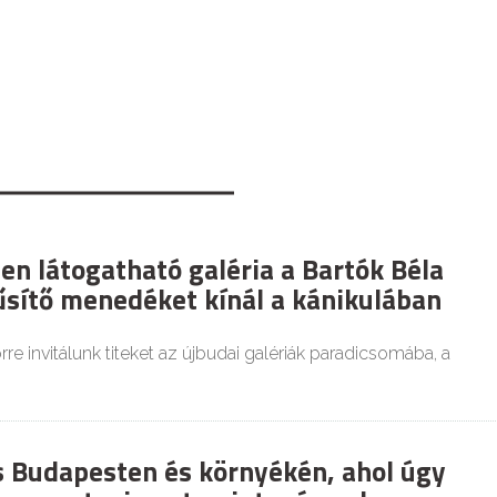
en látogatható galéria a Bartók Béla
űsítő menedéket kínál a kánikulában
re invitálunk titeket az újbudai galériák paradicsomába, a
es Budapesten és környékén, ahol úgy