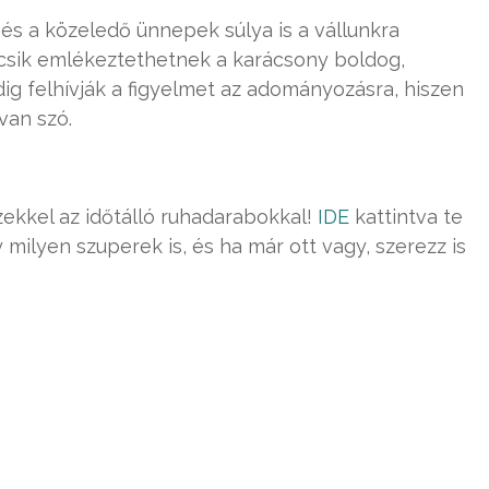
és a közeledő ünnepek súlya is a vállunkra
lcsik emlékeztethetnek a karácsony boldog,
dig felhívják a figyelmet az adományozásra, hiszen
van szó.
zekkel az időtálló ruhadarabokkal!
IDE
kattintva te
ilyen szuperek is, és ha már ott vagy, szerezz is