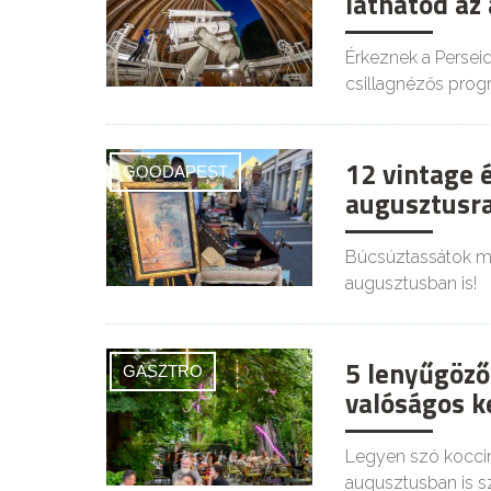
láthatod az
Érkeznek a Persei
csillagnézős prog
12 vintage 
GOODAPEST
augusztusra
Búcsúztassátok mél
augusztusban is!
5 lenyűgöző
GASZTRO
valóságos ke
Legyen szó koccin
augusztusban is s