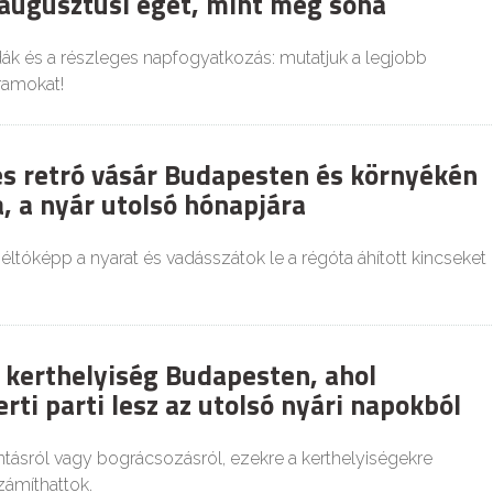
 augusztusi eget, mint még soha
dák és a részleges napfogyatkozás: mutatjuk a legjobb
ramokat!
és retró vásár Budapesten és környékén
, a nyár utolsó hónapjára
tóképp a nyarat és vadásszátok le a régóta áhított kincseket
 kerthelyiség Budapesten, ahol
rti parti lesz az utolsó nyári napokból
tásról vagy bográcsozásról, ezekre a kerthelyiségekre
zámíthattok.