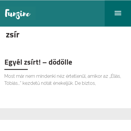
zsír
Egyél zsírt! – dödölle
Most már nem mindenki néz értetlenül, amikor az „Éliás,
Tóbiás…” kezdetű nótát énekeljük. De biztos,