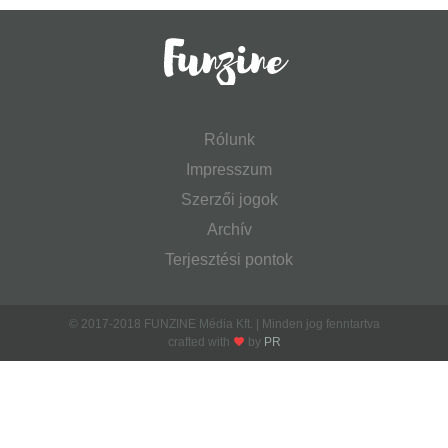
Rólunk
Impresszum
Szerzői jogok
Archív
Terjesztési pontok
© 2017-2018 FUNZINE Média Kft. | Minden jog fenntartva
crafted with
by
PR