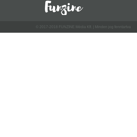
© 2017-2018 FUNZINE Média Kft. | Minden jog fenntartva