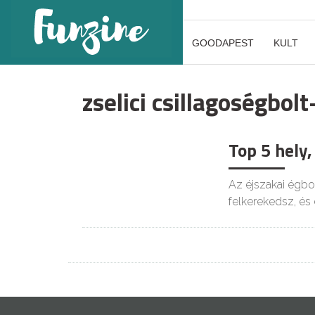
GOODAPEST
KULT
zselici csillagoségbol
Top 5 hely,
Az éjszakai égbol
felkerekedsz, é