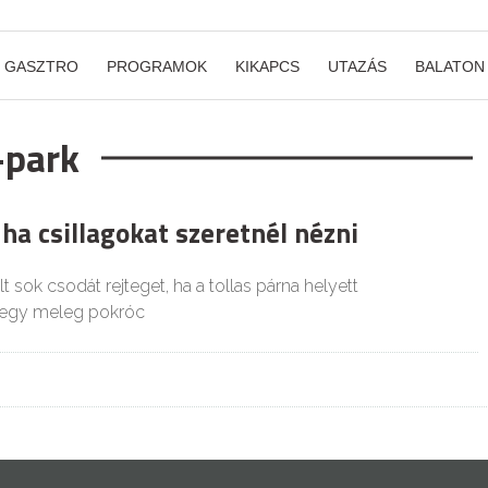
GASZTRO
PROGRAMOK
KIKAPCS
UTAZÁS
BALATON
t-park
 ha csillagokat szeretnél nézni
t sok csodát rejteget, ha a tollas párna helyett
s egy meleg pokróc