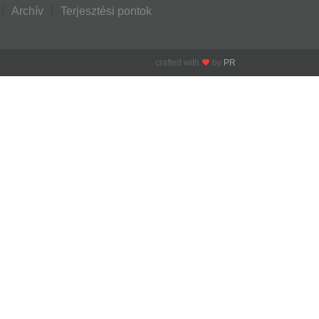
Archív
Terjesztési pontok
crafted with
by
PR