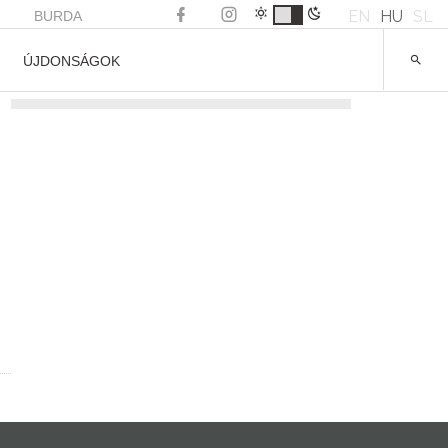
EN
HU
SL
BURDA
ÚJDONSÁGOK