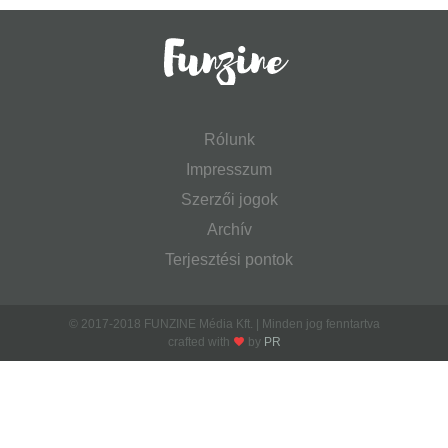
Rólunk
Impresszum
Szerzői jogok
Archív
Terjesztési pontok
© 2017-2018 FUNZINE Média Kft. | Minden jog fenntartva
crafted with
by
PR