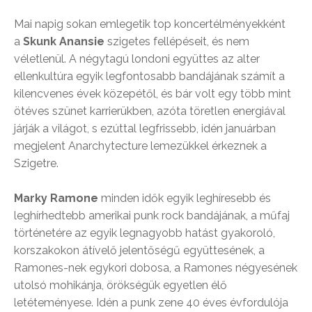
Mai napig sokan emlegetik top koncertélményekként
a
Skunk Anansie
szigetes fellépéseit, és nem
véletlenül. A négytagú londoni együttes az alter
ellenkultúra egyik legfontosabb bandájának számít a
kilencvenes évek közepétől, és bár volt egy több mint
ötéves szünet karrierükben, azóta töretlen energiával
járják a világot, s ezúttal legfrissebb, idén januárban
megjelent Anarchytecture lemezükkel érkeznek a
Szigetre.
Marky Ramone
minden idők egyik leghíresebb és
leghírhedtebb amerikai punk rock bandájának, a műfaj
történetére az egyik legnagyobb hatást gyakoroló,
korszakokon átívelő jelentőségű együttesének, a
Ramones-nek egykori dobosa, a Ramones négyesének
utolsó mohikánja, örökségük egyetlen élő
letéteményese. Idén a punk zene 40 éves évfordulója