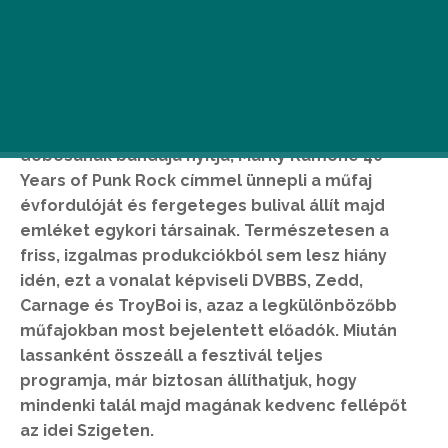
A Sziget legfrissebb bejelentésének sorában ott
a friss lemezével érkező Skunk Anansie, a nagy
fesztiválkedvenc a Die Antwoord vagy a
Grammy-díjas elektronikus zenész, Afrojack is. A
fesztivált a legendás Ramones egykori
dobosának bandája nyitja, Marky Ramone 40
Years of Punk Rock címmel ünnepli a műfaj
évfordulóját és fergeteges bulival állít majd
emléket egykori társainak. Természetesen a
friss, izgalmas produkciókból sem lesz hiány
idén, ezt a vonalat képviseli DVBBS, Zedd,
Carnage és TroyBoi is, azaz a legkülönbözőbb
műfajokban most bejelentett előadók. Miután
lassanként összeáll a fesztivál teljes
programja, már biztosan állíthatjuk, hogy
mindenki talál majd magának kedvenc fellépőt
az idei Szigeten.