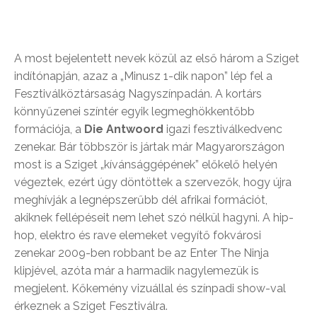
A most bejelentett nevek közül az első három a Sziget
indítónapján, azaz a „Minusz 1-dik napon” lép fel a
Fesztiválköztársaság Nagyszínpadán. A kortárs
könnyűzenei színtér egyik legmeghökkentőbb
formációja, a
Die Antwoord
igazi fesztiválkedvenc
zenekar. Bár többször is jártak már Magyarországon
most is a Sziget „kívánsággépének” előkelő helyén
végeztek, ezért úgy döntöttek a szervezők, hogy újra
meghívják a legnépszerűbb dél afrikai formációt,
akiknek fellépéseit nem lehet szó nélkül hagyni. A hip-
hop, elektro és rave elemeket vegyítő fokvárosi
zenekar 2009-ben robbant be az Enter The Ninja
klipjével, azóta már a harmadik nagylemezük is
megjelent. Kőkemény vizuállal és színpadi show-val
érkeznek a Sziget Fesztiválra.