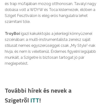
és trap műfajában mozog otthonosan. Tavalyi nagy
dobása volt a WDYW és Toca kislemezek, élőben a
Sziget Fesztiválon is elég erős hangulatra lehet
számítani tőle.
TroyBoi
igazi kakukktojás a jelenlegi könnyűzenei
szcénában: a multi-instrumentalista zenész saját
stílusát nemes egyszerűséggel csak „My Style”-nak
hívja, és nem is véletlenül. Érdemes figyelni legújabb
munkáit, a Szigetre is biztosan tartogat jó pár
meglepetést.
További hírek és nevek a
Szigetről
ITT
!