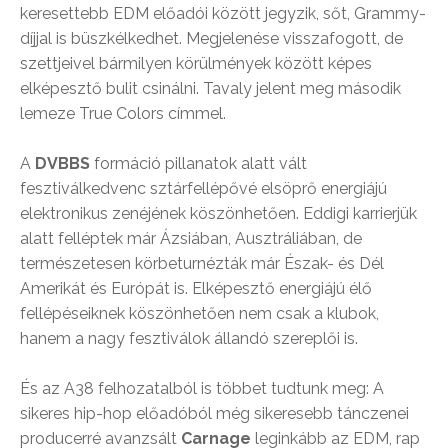
keresettebb EDM előadói között jegyzik, sőt, Grammy-
díjjal is büszkélkedhet. Megjelenése visszafogott, de
szettjeivel bármilyen körülmények között képes
elképesztő bulit csinálni. Tavaly jelent meg második
lemeze True Colors címmel.
A
DVBBS
formáció pillanatok alatt vált
fesztiválkedvenc sztárfellépővé elsöprő energiájú
elektronikus zenéjének köszönhetően. Eddigi karrierjük
alatt felléptek már Ázsiában, Ausztráliában, de
természetesen körbeturnézták már Észak- és Dél
Amerikát és Európát is. Elképesztő energiájú élő
fellépéseiknek köszönhetően nem csak a klubok,
hanem a nagy fesztiválok állandó szereplői is.
És az A38 felhozatalból is többet tudtunk meg: A
sikeres hip-hop előadóból még sikeresebb tánczenei
producerré avanzsált
Carnage
leginkább az EDM, rap