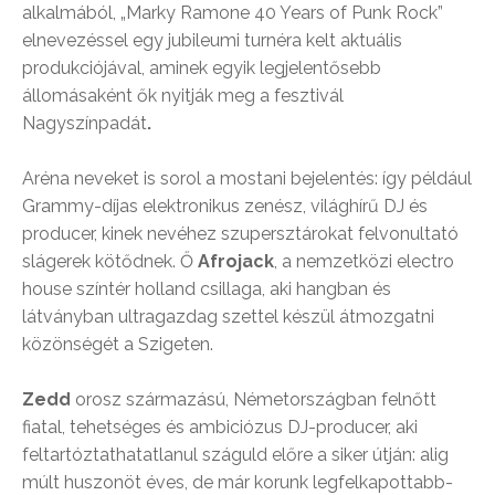
alkalmából, „Marky Ramone 40 Years of Punk Rock”
elnevezéssel egy jubileumi turnéra kelt aktuális
produkciójával,
aminek egyik legjelentősebb
állomásaként ők nyitják meg a fesztivál
Nagyszínpadát
.
Aréna neveket is sorol a mostani bejelentés: így például
Grammy-díjas elektronikus zenész, világhírű DJ és
producer, kinek nevéhez szupersztárokat felvonultató
slágerek kötődnek. Ő
Afrojack
, a nemzetközi electro
house színtér holland csillaga, aki hangban és
látványban ultragazdag szettel készül átmozgatni
közönségét a Szigeten.
Zedd
orosz származású, Németországban felnőtt
fiatal, tehetséges és ambiciózus DJ-producer, aki
feltartóztathatatlanul száguld előre a siker útján: alig
múlt huszonöt éves, de már korunk legfelkapottabb-