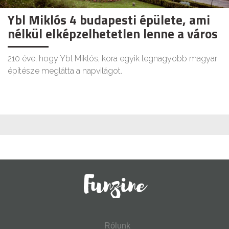
Ybl Miklós 4 budapesti épülete, ami
nélkül elképzelhetetlen lenne a város
210 éve, hogy Ybl Miklós, kora egyik legnagyobb magyar
építésze meglátta a napvilágot.
Rólunk