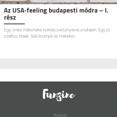
Az USA-feeling budapesti módra – I.
rész
Egy óriási milkshake koktélcsersznyével a tetején. Egy jó
szaftos steak. Sült krumpli és méretes
Rólunk