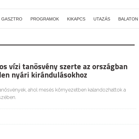
GASZTRO
PROGRAMOK
KIKAPCS
UTAZÁS
BALATON
os vízi tanösvény szerte az országban
len nyári kirándulásokhoz
 tanösvények, ahol mesés környezetben kalandozhattok a
észében.