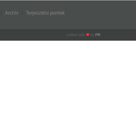
Archív
Terjesztési pontok
crafted with
by
PR