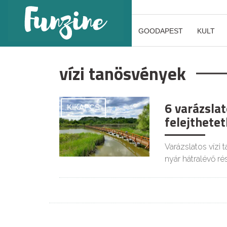
GOODAPEST
KULT
vízi tanösvények
6 varázslat
KIKAPCS
felejthetet
Varázslatos vízi
nyár hátralévő r