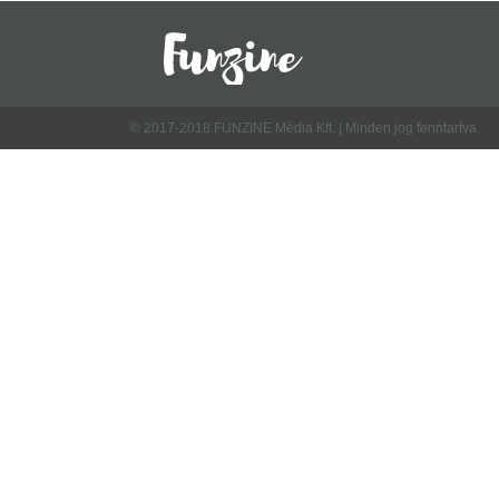
© 2017-2018 FUNZINE Média Kft. | Minden jog fenntartva