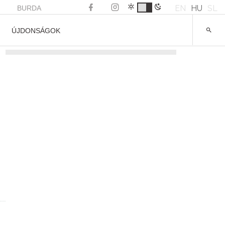
EN
HU
SL
BURDA
ÚJDONSÁGOK